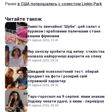
Ранее
в США попрощались с солистом Linkin Park
.
Читайте також
Замість звичайної "Шуби": цей салат з
буряком і крабовими паличками стане
вашим фірмовим
09 серпня 2026, 10:41
Яку зачіску зробити під кепку: стилістка
назвала найзручніші варіанти на спеку
09 серпня 2026, 09:33
Швидкий психологічний тест: обирай
предмет на фото і розкрий свій
справжній характер
09 серпня 2026, 08:36
Таро-гороскоп на 9 серпня: яким знакам
Зодіаку чекати удачі, а яким - перевірок
09 серпня 2026, 06:08