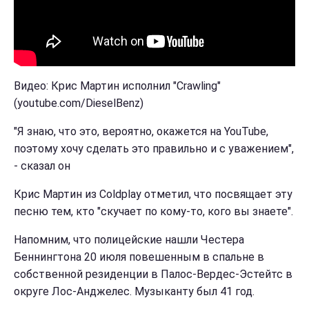
Видео: Крис Мартин исполнил "Crawling"
(youtube.com/DieselBenz)
"Я знаю, что это, вероятно, окажется на YouTube,
поэтому хочу сделать это правильно и с уважением",
- сказал он
Крис Мартин из Coldplay отметил, что посвящает эту
песню тем, кто "скучает по кому-то, кого вы знаете".
Напомним, что полицейские нашли Честера
Беннингтона 20 июля повешенным в спальне в
собственной резиденции в Палос-Вердес-Эстейтс в
округе Лос-Анджелес. Музыканту был 41 год.