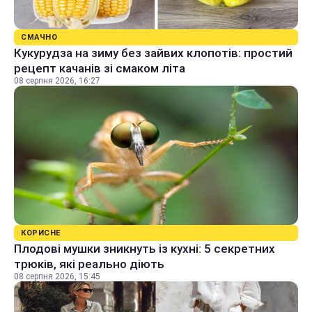
СМАЧНО
Кукурудза на зиму без зайвих клопотів: простий
рецепт качанів зі смаком літа
08 серпня 2026, 16:27
КОРИСНЕ
Плодові мушки зникнуть із кухні: 5 секретних
трюків, які реально діють
08 серпня 2026, 15:45