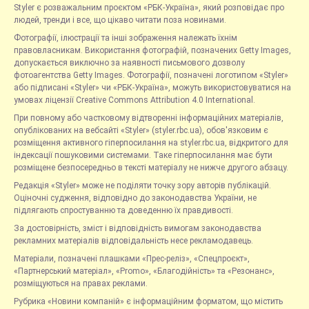
Styler є розважальним проєктом «РБК-Україна», який розповідає про
людей, тренди і все, що цікаво читати поза новинами.
Фотографії, ілюстрації та інші зображення належать їхнім
правовласникам. Використання фотографій, позначених Getty Images,
допускається виключно за наявності письмового дозволу
фотоагентства Getty Images. Фотографії, позначені логотипом «Styler»
або підписані «Styler» чи «РБК-Україна», можуть використовуватися на
умовах ліцензії Creative Commons Attribution 4.0 International.
При повному або частковому відтворенні інформаційних матеріалів,
опублікованих на вебсайті «Styler» (styler.rbc.ua), обов'язковим є
розміщення активного гіперпосилання на styler.rbc.ua, відкритого для
індексації пошуковими системами. Таке гіперпосилання має бути
розміщене безпосередньо в тексті матеріалу не нижче другого абзацу.
Редакція «Styler» може не поділяти точку зору авторів публікацій.
Оціночні судження, відповідно до законодавства України, не
підлягають спростуванню та доведенню їх правдивості.
За достовірність, зміст і відповідність вимогам законодавства
рекламних матеріалів відповідальність несе рекламодавець.
Матеріали, позначені плашками «Прес-реліз», «Спецпроєкт»,
«Партнерський матеріал», «Promo», «Благодійність» та «Резонанс»,
розміщуються на правах реклами.
Рубрика «Новини компаній» є інформаційним форматом, що містить