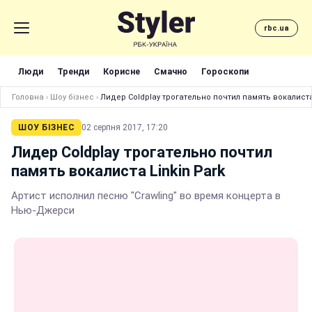
rbc.ua
Люди
Тренди
Корисне
Смачно
Гороскопи
Головна
›
Шоу бізнес
›
Лидер Coldplay трогательно почтил память вокалиста
ШОУ БІЗНЕС
02 серпня 2017, 17:20
Лидер Coldplay трогательно почтил
память вокалиста Linkin Park
Артист исполнил песню "Crawling" во время концерта в
Нью-Джерси