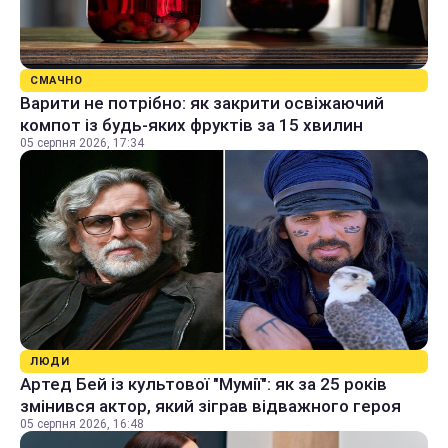
СМАЧНО
Варити не потрібно: як закрити освіжаючий
компот із будь-яких фруктів за 15 хвилин
05 серпня 2026, 17:34
ЛЮДИ
Артед Бей із культової "Мумії": як за 25 років
змінився актор, який зіграв відважного героя
05 серпня 2026, 16:48