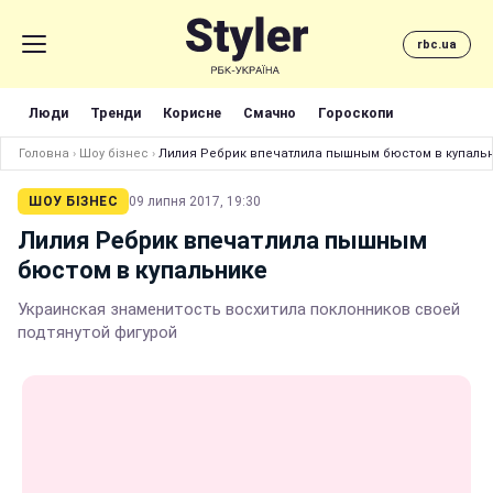
rbc.ua
Люди
Тренди
Корисне
Смачно
Гороскопи
Головна
›
Шоу бізнес
›
Лилия Ребрик впечатлила пышным бюстом в купаль
ШОУ БІЗНЕС
09 липня 2017, 19:30
Лилия Ребрик впечатлила пышным
бюстом в купальнике
Украинская знаменитость восхитила поклонников своей
подтянутой фигурой