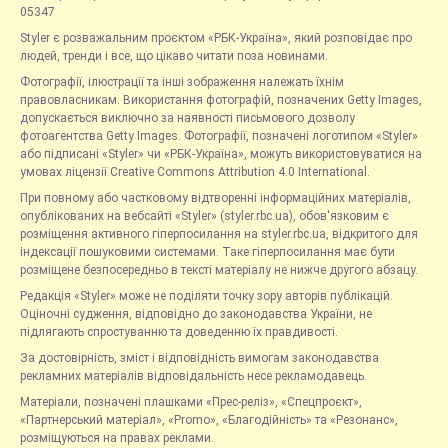
05347
Styler є розважальним проєктом «РБК-Україна», який розповідає про
людей, тренди і все, що цікаво читати поза новинами.
Фотографії, ілюстрації та інші зображення належать їхнім
правовласникам. Використання фотографій, позначених Getty Images,
допускається виключно за наявності письмового дозволу
фотоагентства Getty Images. Фотографії, позначені логотипом «Styler»
або підписані «Styler» чи «РБК-Україна», можуть використовуватися на
умовах ліцензії Creative Commons Attribution 4.0 International.
При повному або частковому відтворенні інформаційних матеріалів,
опублікованих на вебсайті «Styler» (styler.rbc.ua), обов'язковим є
розміщення активного гіперпосилання на styler.rbc.ua, відкритого для
індексації пошуковими системами. Таке гіперпосилання має бути
розміщене безпосередньо в тексті матеріалу не нижче другого абзацу.
Редакція «Styler» може не поділяти точку зору авторів публікацій.
Оціночні судження, відповідно до законодавства України, не
підлягають спростуванню та доведенню їх правдивості.
За достовірність, зміст і відповідність вимогам законодавства
рекламних матеріалів відповідальність несе рекламодавець.
Матеріали, позначені плашками «Прес-реліз», «Спецпроєкт»,
«Партнерський матеріал», «Promo», «Благодійність» та «Резонанс»,
розміщуються на правах реклами.