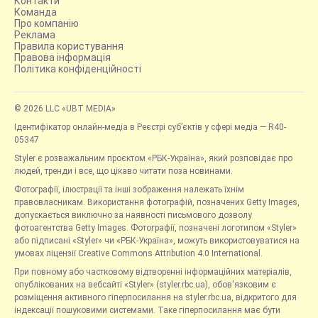
Контакти
Команда
Про компанію
Реклама
Правила користування
Правова інформація
Політика конфіденційності
© 2026 LLC «UBT MEDIA»
Ідентифікатор онлайн-медіа в Реєстрі суб’єктів у сфері медіа — R40-
05347
Styler є розважальним проєктом «РБК-Україна», який розповідає про
людей, тренди і все, що цікаво читати поза новинами.
Фотографії, ілюстрації та інші зображення належать їхнім
правовласникам. Використання фотографій, позначених Getty Images,
допускається виключно за наявності письмового дозволу
фотоагентства Getty Images. Фотографії, позначені логотипом «Styler»
або підписані «Styler» чи «РБК-Україна», можуть використовуватися на
умовах ліцензії Creative Commons Attribution 4.0 International.
При повному або частковому відтворенні інформаційних матеріалів,
опублікованих на вебсайті «Styler» (styler.rbc.ua), обов'язковим є
розміщення активного гіперпосилання на styler.rbc.ua, відкритого для
індексації пошуковими системами. Таке гіперпосилання має бути