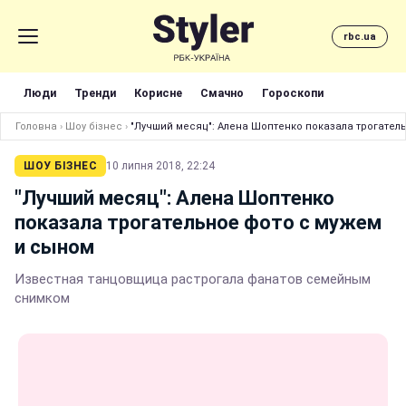
rbc.ua
Люди
Тренди
Корисне
Смачно
Гороскопи
Головна
›
Шоу бізнес
›
"Лучший месяц": Алена Шоптенко показала трогател
ШОУ БІЗНЕС
10 липня 2018, 22:24
"Лучший месяц": Алена Шоптенко
показала трогательное фото с мужем
и сыном
Известная танцовщица растрогала фанатов семейным
снимком