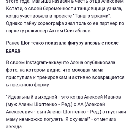
этого года. Малыша назвали в честь отца Алексеем.
Кстати, о своей беременности танцовщица узнала,
когда участвовала в проекте "Танці з зірками".
Однако тайну хореографа знал только ее партнер по
паркету режиссер Ахтем Сеитаблаев.
Ранее
Шоптенко показала фигуру впервые после
родов
.
В своем Instagram-аккаунте Алена опубликовала
фото, на котором видно, что молодая мама
приступила к тренировкам и активно возвращается
в прежнюю форму.
"Идеальный выходной - это когда Алексей Иванов
(муж Алены Шоптенко - Ред.) с АА (Алексей
Алексеевич - сын Алены Шоптенко - Ред.) отпустили
маму немножко погулять. Я скучала!" - отметила
звезда.