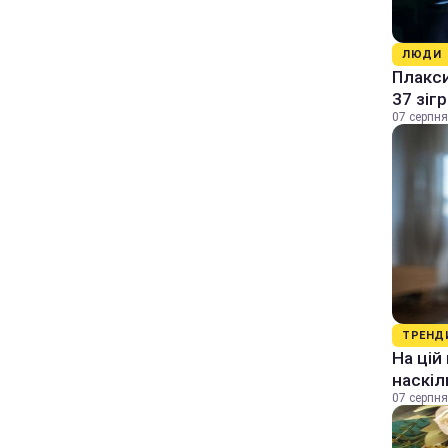
ЛЮДИ
Плакси
37 зіг
07 серпня
ТРЕНД
На цій
наскіл
07 серпня