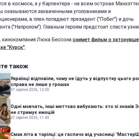
тся в космосе, а у Карпентера - на всем острове Манхэтте
 оказываются захваченными уголовниками и
ционерами, в плен попадают президент ("Побег") и дочь
ента ("Напролом"). Главным героям предстоит спасти узни
, кинокомпания Люка Бессона
снимет фильм о затонувше
ке "Курск"
.
йте також
Українці відповіли, чому не їдуть у відпустку цього ро
справа не лише у грошах
07 серпня 2026, 12:30
Одні мовчать, інші миттєво вибухають: хто зі знаків З
не стримує емоцій
07 серпня 2026, 11:43
Смак літа в тарілці: це гаспачо від учасниці "Мастер