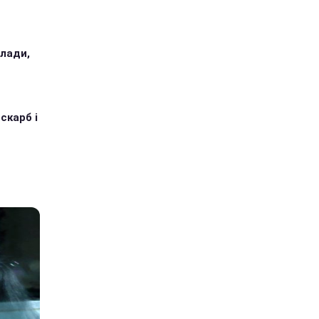
илади,
 скарб і