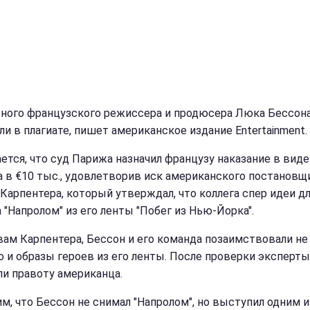
ного французского режиссера и продюсера Люка Бессон
ли в плагиате, пишет американское издание Entertainment.
ется, что суд Парижа назначил французу наказание в виде
 в €10 тыс., удовлетворив иск американского постановщ
Карпентера, который утверждал, что коллега спер идеи д
 "Напролом" из его ленты "Побег из Нью-Йорка".
вам Карпентера, Бессон и его команда позаимствовали не
но и образы героев из его ленты. После проверки эксперты
ли правоту американца.
м, что Бессон не снимал "Напролом", но выступил одним и