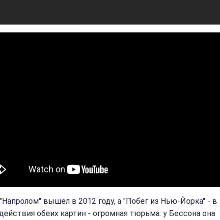
Напролом" вышел в 2012 году, а "Побег из Нью-Йорка" - в 
действия обеих картин - огромная тюрьма: у Бессона она