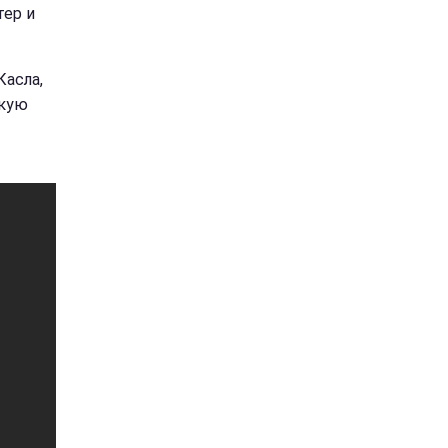
тер и
Касла,
скую