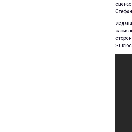
сценар
Стефан
Издани
написа
сторон
Studio