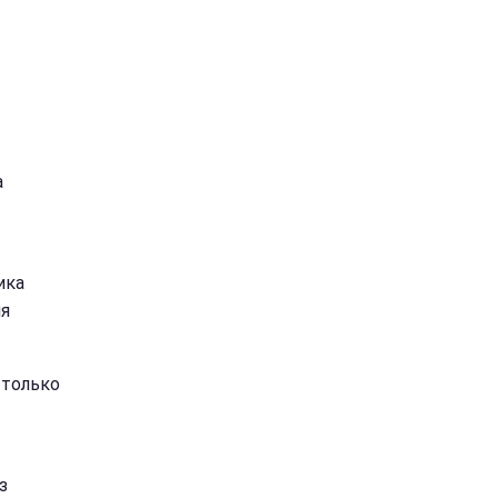
а
ика
ля
 только
з