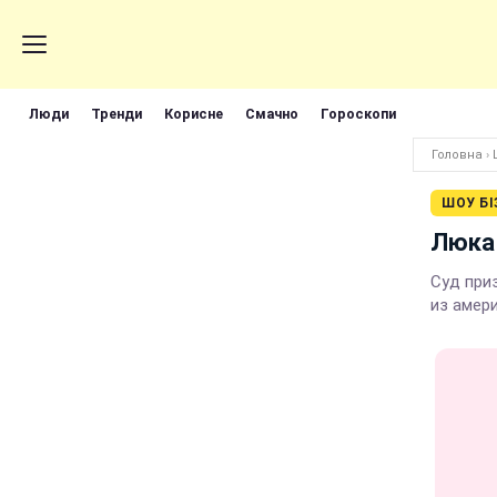
Люди
Тренди
Корисне
Смачно
Гороскопи
Головна
›
ШОУ БІ
Люка 
Суд при
из амер