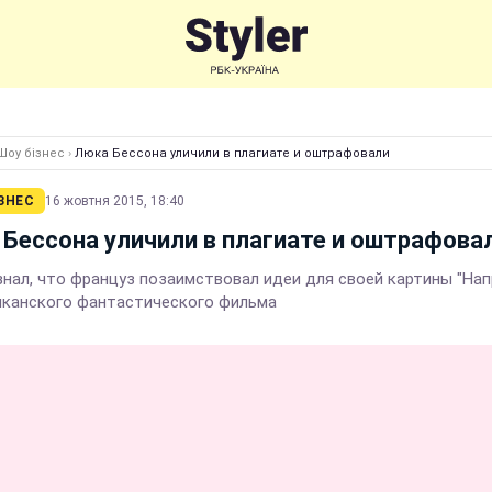
Шоу бізнес
›
Люка Бессона уличили в плагиате и оштрафовали
ЗНЕС
16 жовтня 2015, 18:40
Бессона уличили в плагиате и оштрафова
знал, что француз позаимствовал идеи для своей картины "На
иканского фантастического фильма