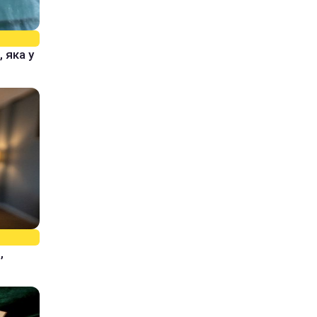
 яка у
,