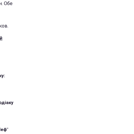
н. Обе
ков.
й
ку:
одіаку
Шеф"