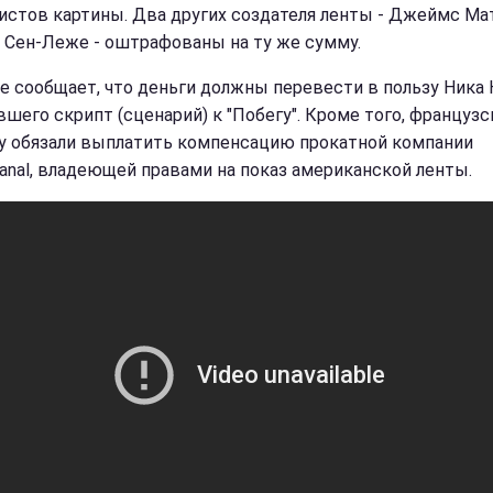
истов картины. Два других создателя ленты - Джеймс Ма
 Сен-Леже - оштрафованы на ту же сумму.
е сообщает, что деньги должны перевести в пользу Ника 
вшего скрипт (сценарий) к "Побегу". Кроме того, француз
у обязали выплатить компенсацию прокатной компании
canal, владеющей правами на показ американской ленты.