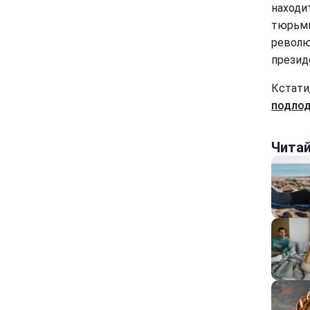
находи
тюрьмы
револю
презид
Кстати
подлод
Чита