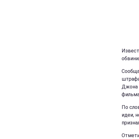
Извест
обвини
Сообща
штрафа
Джона 
фильма
По сло
идеи, 
призна
Отмети