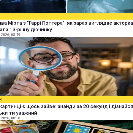
ва Мірта з "Гаррі Поттера": як зараз виглядає акторка,
рала 13-річну дівчинку
 2026, 08:49
И
 картинці є щось зайве: знайди за 20 секунд і дізнайся
ьки ти уважний
 2026, 08:18