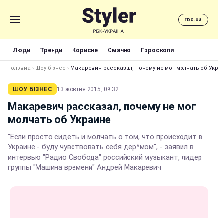
rbc.ua
Люди
Тренди
Корисне
Смачно
Гороскопи
Головна
›
Шоу бізнес
›
Макаревич рассказал, почему не мог молчать об Ук
ШОУ БІЗНЕС
13 жовтня 2015, 09:32
Макаревич рассказал, почему не мог
молчать об Украине
"Если просто сидеть и молчать о том, что происходит в
Украине - буду чувствовать себя дер*мом", - заявил в
интервью "Радио Свобода" российский музыкант, лидер
группы "Машина времени" Андрей Макаревич