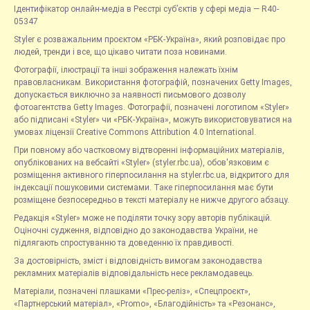
Ідентифікатор онлайн-медіа в Реєстрі суб’єктів у сфері медіа — R40-
05347
Styler є розважальним проєктом «РБК-Україна», який розповідає про
людей, тренди і все, що цікаво читати поза новинами.
Фотографії, ілюстрації та інші зображення належать їхнім
правовласникам. Використання фотографій, позначених Getty Images,
допускається виключно за наявності письмового дозволу
фотоагентства Getty Images. Фотографії, позначені логотипом «Styler»
або підписані «Styler» чи «РБК-Україна», можуть використовуватися на
умовах ліцензії Creative Commons Attribution 4.0 International.
При повному або частковому відтворенні інформаційних матеріалів,
опублікованих на вебсайті «Styler» (styler.rbc.ua), обов'язковим є
розміщення активного гіперпосилання на styler.rbc.ua, відкритого для
індексації пошуковими системами. Таке гіперпосилання має бути
розміщене безпосередньо в тексті матеріалу не нижче другого абзацу.
Редакція «Styler» може не поділяти точку зору авторів публікацій.
Оціночні судження, відповідно до законодавства України, не
підлягають спростуванню та доведенню їх правдивості.
За достовірність, зміст і відповідність вимогам законодавства
рекламних матеріалів відповідальність несе рекламодавець.
Матеріали, позначені плашками «Прес-реліз», «Спецпроєкт»,
«Партнерський матеріал», «Promo», «Благодійність» та «Резонанс»,