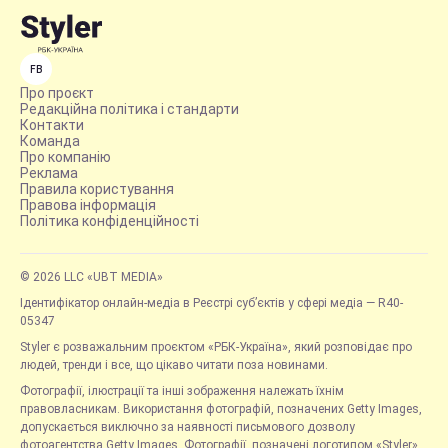
FB
Про проєкт
Редакційна політика і стандарти
Контакти
Команда
Про компанію
Реклама
Правила користування
Правова інформація
Політика конфіденційності
© 2026 LLC «UBT MEDIA»
Ідентифікатор онлайн-медіа в Реєстрі суб’єктів у сфері медіа — R40-
05347
Styler є розважальним проєктом «РБК-Україна», який розповідає про
людей, тренди і все, що цікаво читати поза новинами.
Фотографії, ілюстрації та інші зображення належать їхнім
правовласникам. Використання фотографій, позначених Getty Images,
допускається виключно за наявності письмового дозволу
фотоагентства Getty Images. Фотографії, позначені логотипом «Styler»