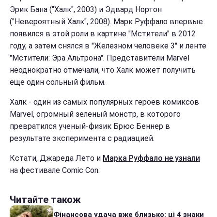
Эрик Бана ("Халк", 2003) и Эдвард Нортон
("Невероятный Халк", 2008). Марк Руффало впервые
появился в этой роли в картине "Мстители" в 2012
году, а затем снялся в "Железном человеке 3" и ленте
"Мстители: Эра Альтрона". Представители Marvel
неоднократно отмечали, что Халк может получить
еще один сольный фильм.
Халк - один из самых популярных героев комиксов
Marvel, огромный зеленый монстр, в которого
превратился ученый-физик Брюс Беннер в
результате эксперимента с радиацией.
Кстати, Джареда Лето и
Марка Руффало не узнали
на фестивале Comic Con.
Читайте також
Фінансова удача вже близько: ці 4 знаки