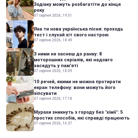
Зодіаку можуть розбагатіти до кінця
року
07 серпня 2026, 19:51
Яка ти нова українська пісня: проходь
тест і слухай хіт свого настрою
07 серпня 2026, 18:49
З ними не заснеш до ранку: 8
моторошних серіалів, які надовго
засядуть у пам'яті
07 серпня 2026, 18:09
10 речей, якими не можна протирати
екран телефону: вони можуть його
зіпсувати
07 серпня 2026, 17:18
Мурахи зникнуть з городу без "хімії": 5
простих способів, які справді працюють
07 серпня 2026, 16:37