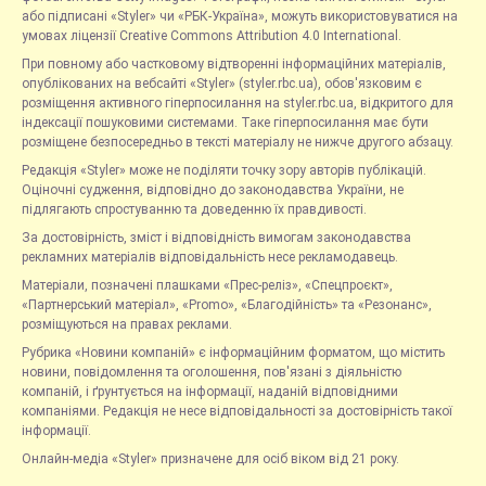
або підписані «Styler» чи «РБК-Україна», можуть використовуватися на
умовах ліцензії Creative Commons Attribution 4.0 International.
При повному або частковому відтворенні інформаційних матеріалів,
опублікованих на вебсайті «Styler» (styler.rbc.ua), обов'язковим є
розміщення активного гіперпосилання на styler.rbc.ua, відкритого для
індексації пошуковими системами. Таке гіперпосилання має бути
розміщене безпосередньо в тексті матеріалу не нижче другого абзацу.
Редакція «Styler» може не поділяти точку зору авторів публікацій.
Оціночні судження, відповідно до законодавства України, не
підлягають спростуванню та доведенню їх правдивості.
За достовірність, зміст і відповідність вимогам законодавства
рекламних матеріалів відповідальність несе рекламодавець.
Матеріали, позначені плашками «Прес-реліз», «Спецпроєкт»,
«Партнерський матеріал», «Promo», «Благодійність» та «Резонанс»,
розміщуються на правах реклами.
Рубрика «Новини компаній» є інформаційним форматом, що містить
новини, повідомлення та оголошення, пов'язані з діяльністю
компаній, і ґрунтується на інформації, наданій відповідними
компаніями. Редакція не несе відповідальності за достовірність такої
інформації.
Онлайн-медіа «Styler» призначене для осіб віком від 21 року.