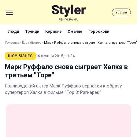
rbc.ua
Люди
Тренди
Корисне
Смачно
Гороскопи
Головна
›
Шоу бізнес
›
Марк Руффало снова сыграет Халка в третьем "Торе
ШОУ БІЗНЕС
16 жовтня 2015, 11:34
Марк Руффало снова сыграет Халка в
третьем "Торе"
Голливудский актер Марк Руффало вернется к образу
супергероя Халка в фильме "Тор 3: Рагнарек"