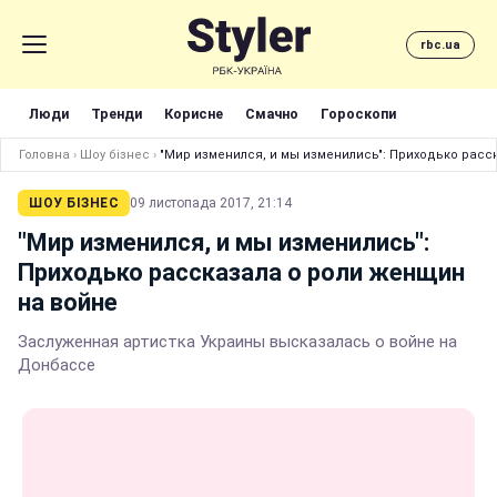
rbc.ua
Люди
Тренди
Корисне
Смачно
Гороскопи
Головна
›
Шоу бізнес
›
"Мир изменился, и мы изменились": Приходько расс
ШОУ БІЗНЕС
09 листопада 2017, 21:14
"Мир изменился, и мы изменились":
Приходько рассказала о роли женщин
на войне
Заслуженная артистка Украины высказалась о войне на
Донбассе