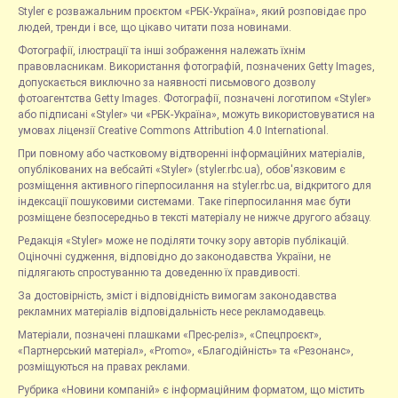
Styler є розважальним проєктом «РБК-Україна», який розповідає про
людей, тренди і все, що цікаво читати поза новинами.
Фотографії, ілюстрації та інші зображення належать їхнім
правовласникам. Використання фотографій, позначених Getty Images,
допускається виключно за наявності письмового дозволу
фотоагентства Getty Images. Фотографії, позначені логотипом «Styler»
або підписані «Styler» чи «РБК-Україна», можуть використовуватися на
умовах ліцензії Creative Commons Attribution 4.0 International.
При повному або частковому відтворенні інформаційних матеріалів,
опублікованих на вебсайті «Styler» (styler.rbc.ua), обов'язковим є
розміщення активного гіперпосилання на styler.rbc.ua, відкритого для
індексації пошуковими системами. Таке гіперпосилання має бути
розміщене безпосередньо в тексті матеріалу не нижче другого абзацу.
Редакція «Styler» може не поділяти точку зору авторів публікацій.
Оціночні судження, відповідно до законодавства України, не
підлягають спростуванню та доведенню їх правдивості.
За достовірність, зміст і відповідність вимогам законодавства
рекламних матеріалів відповідальність несе рекламодавець.
Матеріали, позначені плашками «Прес-реліз», «Спецпроєкт»,
«Партнерський матеріал», «Promo», «Благодійність» та «Резонанс»,
розміщуються на правах реклами.
Рубрика «Новини компаній» є інформаційним форматом, що містить