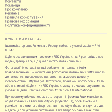
Контакти
Команда
Про компанію
Реклама
Правила користування
Правова інформація
Політика конфіденційності
© 2026 LLC «UBT MEDIA»
Ідентифікатор онлайн-медіа в Реєстрі суб’єктів у сфері медіа — R40-
05347
Styler є розважальним проєктом «РБК-Україна», який розповідає про
людей, тренди і все, що цікаво читати поза новинами.
Фотографії, ілюстрації та інші зображення належать їхнім
правовласникам. Використання фотографій, позначених Getty Images,
допускається виключно за наявності письмового дозволу
фотоагентства Getty Images. Фотографії, позначені логотипом «Styler»
або підписані «Styler» чи «РБК-Україна», можуть використовуватися на
умовах ліцензії Creative Commons Attribution 4.0 International.
При повному або частковому відтворенні інформаційних матеріалів,
опублікованих на вебсайті «Styler» (styler.rbc.ua), обов'язковим є
розміщення активного гіперпосилання на styler.rbc.ua, відкритого для
індексації пошуковими системами. Таке гіперпосилання має бути