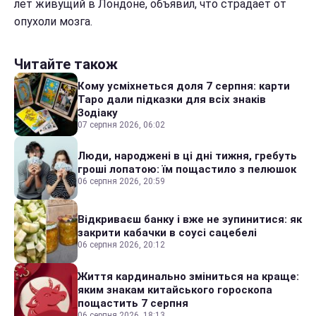
лет живущий в Лондоне, объявил, что страдает от
опухоли мозга.
Читайте також
Кому усміхнеться доля 7 серпня: карти
Таро дали підказки для всіх знаків
Зодіаку
07 серпня 2026, 06:02
Люди, народжені в ці дні тижня, гребуть
гроші лопатою: їм пощастило з пелюшок
06 серпня 2026, 20:59
Відкриваєш банку і вже не зупинитися: як
закрити кабачки в соусі сацебелі
06 серпня 2026, 20:12
Життя кардинально зміниться на краще:
яким знакам китайського гороскопа
пощастить 7 серпня
06 серпня 2026, 18:13