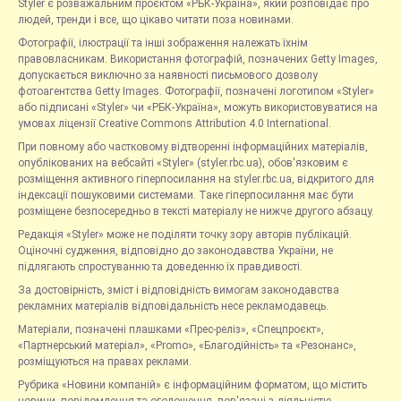
Styler є розважальним проєктом «РБК-Україна», який розповідає про
людей, тренди і все, що цікаво читати поза новинами.
Фотографії, ілюстрації та інші зображення належать їхнім
правовласникам. Використання фотографій, позначених Getty Images,
допускається виключно за наявності письмового дозволу
фотоагентства Getty Images. Фотографії, позначені логотипом «Styler»
або підписані «Styler» чи «РБК-Україна», можуть використовуватися на
умовах ліцензії Creative Commons Attribution 4.0 International.
При повному або частковому відтворенні інформаційних матеріалів,
опублікованих на вебсайті «Styler» (styler.rbc.ua), обов'язковим є
розміщення активного гіперпосилання на styler.rbc.ua, відкритого для
індексації пошуковими системами. Таке гіперпосилання має бути
розміщене безпосередньо в тексті матеріалу не нижче другого абзацу.
Редакція «Styler» може не поділяти точку зору авторів публікацій.
Оціночні судження, відповідно до законодавства України, не
підлягають спростуванню та доведенню їх правдивості.
За достовірність, зміст і відповідність вимогам законодавства
рекламних матеріалів відповідальність несе рекламодавець.
Матеріали, позначені плашками «Прес-реліз», «Спецпроєкт»,
«Партнерський матеріал», «Promo», «Благодійність» та «Резонанс»,
розміщуються на правах реклами.
Рубрика «Новини компаній» є інформаційним форматом, що містить