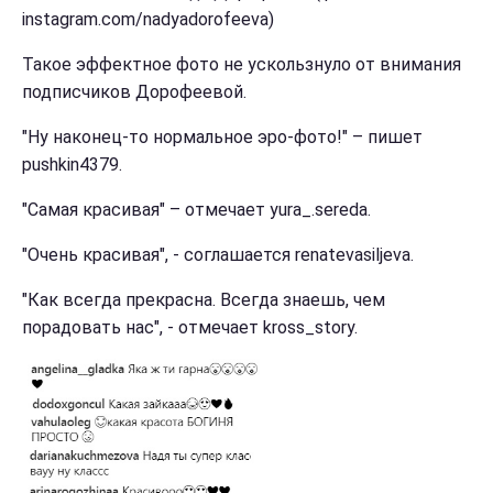
instagram.com/nadyadorofeeva)
Такое эффектное фото не ускользнуло от внимания
подписчиков Дорофеевой.
"Ну наконец-то нормальное эро-фото!" – пишет
pushkin4379.
"Самая красивая" – отмечает yura_.sereda.
"Очень красивая", - соглашается renatevasiljeva.
"Как всегда прекрасна. Всегда знаешь, чем
порадовать нас", - отмечает kross_story.