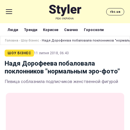
rbc.ua
Люди
Тренди
Корисне
Смачно
Гороскопи
Головна
›
Шоу бізнес
›
Надя Дорофеева побаловала поклонников "нормаль
ШОУ БІЗНЕС
11 липня 2018, 06:43
Надя Дорофеева побаловала
поклонников "нормальным эро-фото"
Певица соблазнила подписчиков женственной фигурой