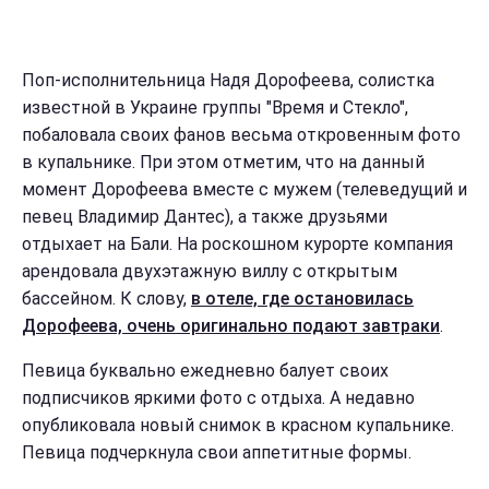
Поп-исполнительница Надя Дорофеева, солистка
известной в Украине группы "Время и Стекло",
побаловала своих фанов весьма откровенным фото
в купальнике. При этом отметим, что на данный
момент Дорофеева вместе с мужем (телеведущий и
певец Владимир Дантес), а также друзьями
отдыхает на Бали. На роскошном курорте компания
арендовала двухэтажную виллу с открытым
бассейном. К слову,
в отеле, где остановилась
Дорофеева, очень оригинально подают завтраки
.
Певица буквально ежедневно балует своих
подписчиков яркими фото с отдыха. А недавно
опубликовала новый снимок в красном купальнике.
Певица подчеркнула свои аппетитные формы.