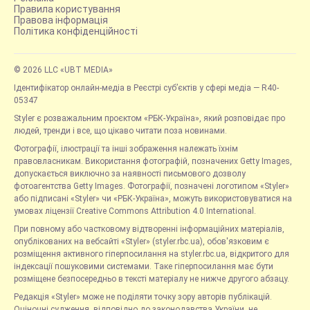
Правила користування
Правова інформація
Політика конфіденційності
© 2026 LLC «UBT MEDIA»
Ідентифікатор онлайн-медіа в Реєстрі суб’єктів у сфері медіа — R40-
05347
Styler є розважальним проєктом «РБК-Україна», який розповідає про
людей, тренди і все, що цікаво читати поза новинами.
Фотографії, ілюстрації та інші зображення належать їхнім
правовласникам. Використання фотографій, позначених Getty Images,
допускається виключно за наявності письмового дозволу
фотоагентства Getty Images. Фотографії, позначені логотипом «Styler»
або підписані «Styler» чи «РБК-Україна», можуть використовуватися на
умовах ліцензії Creative Commons Attribution 4.0 International.
При повному або частковому відтворенні інформаційних матеріалів,
опублікованих на вебсайті «Styler» (styler.rbc.ua), обов'язковим є
розміщення активного гіперпосилання на styler.rbc.ua, відкритого для
індексації пошуковими системами. Таке гіперпосилання має бути
розміщене безпосередньо в тексті матеріалу не нижче другого абзацу.
Редакція «Styler» може не поділяти точку зору авторів публікацій.
Оціночні судження, відповідно до законодавства України, не