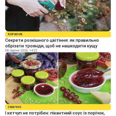
КОРИСНЕ
Секрети розкішного цвітіння: як правильно
обрізати троянди, щоб не нашкодити кущу
08 серпня 2026, 14:22
СМАЧНО
І кетчуп не потрібен: пікантний соус із порічок,