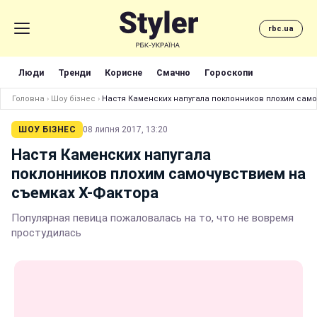
rbc.ua
Люди
Тренди
Корисне
Смачно
Гороскопи
Головна
›
Шоу бізнес
›
Настя Каменских напугала поклонников плохим само
ШОУ БІЗНЕС
08 липня 2017, 13:20
Настя Каменских напугала
поклонников плохим самочувствием на
съемках Х-Фактора
Популярная певица пожаловалась на то, что не вовремя
простудилась