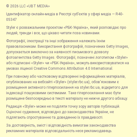
© 2026 LLC «UBT MEDIA»
Ідентифікатор онлайн-медіа в Реєстрі суб’єктів у сфері медіа — R40-
05347
Styler є розважальним проєктом «РБК-Україна», який розповідає про
людей, тренди і все, що цікаво читати поза новинами.
Фотографії, ілюстрації та інші зображення належать їхнім
правовласникам. Використання фотографій, позначених Getty Images,
допускається виключно за наявності письмового дозволу
фотоагентства Getty Images. Фотографії, позначені логотипом «Styler»
або підписані «Styler» чи «РБК-Україна», можуть використовуватися на
умовах ліцензії Creative Commons Attribution 4.0 International.
При повному або частковому відтворенні інформаційних матеріалів,
опублікованих на вебсайті «Styler» (styler.rbc.ua), обов'язковим є
розміщення активного гіперпосилання на styler.rbc.ua, відкритого для
індексації пошуковими системами. Таке гіперпосилання має бути
розміщене безпосередньо в тексті матеріалу не нижче другого абзацу.
Редакція «Styler» може не поділяти точку зору авторів публікацій.
Оціночні судження, відповідно до законодавства України, не
підлягають спростуванню та доведенню їх правдивості.
За достовірність, зміст і відповідність вимогам законодавства
рекламних матеріалів відповідальність несе рекламодавець.