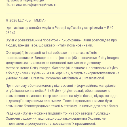
Правова інформація
Політика конфіденційності
© 2026 LLC «UBT MEDIA»
Ідентифікатор онлайн-медіа в Реєстрі суб’єктів у сфері медіа — R40-
05347
Styler є розважальним проєктом «РБК-Україна», який розповідає про
людей, тренди і все, що цікаво читати поза новинами.
Фотографії, ілюстрації та інші зображення належать їхнім
правовласникам. Використання фотографій, позначених Getty Images,
допускається виключно за наявності письмового дозволу
фотоагентства Getty Images. Фотографії, позначені логотипом «Styler»
або підписані «Styler» чи «РБК-Україна», можуть використовуватися на
умовах ліцензії Creative Commons Attribution 4.0 International.
При повному або частковому відтворенні інформаційних матеріалів,
опублікованих на вебсайті «Styler» (styler.rbc.ua), обов'язковим є
розміщення активного гіперпосилання на styler.rbc.ua, відкритого для
індексації пошуковими системами. Таке гіперпосилання має бути
розміщене безпосередньо в тексті матеріалу не нижче другого абзацу.
Редакція «Styler» може не поділяти точку зору авторів публікацій.
Оціночні судження, відповідно до законодавства України, не
підлягають спростуванню та доведенню їх правдивості.