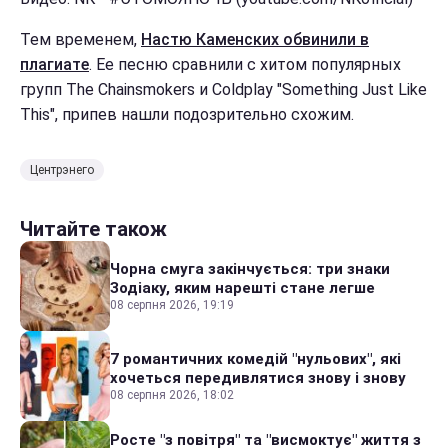
Тем временем,
Настю Каменских обвинили в
плагиате
. Ее песню сравнили с хитом популярных
групп The Chainsmokers и Coldplay "Something Just Like
This", припев нашли подозрительно схожим.
Центрэнего
Читайте також
Чорна смуга закінчується: три знаки
Зодіаку, яким нарешті стане легше
08 серпня 2026, 19:19
7 романтичних комедій "нульових", які
хочеться передивлятися знову і знову
08 серпня 2026, 18:02
Росте "з повітря" та "висмоктує" життя з