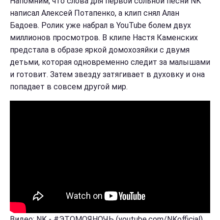
Напомним, что слова для первой сольной песни NK
написал Алексей Потапенко, а клип снял Алан
Бадоев. Ролик уже набрал в YouTube болем двух
миллионов просмотров. В клипе Настя Каменских
предстала в образе яркой домохозяйки с двумя
детьми, которая одновременно следит за малышами
и готовит. Затем звезду затягивает в духовку и она
попадает в совсем другой мир.
Видео: NK - #ЭТОМОЯНОЧЬ (youtube.com/NKofficial)