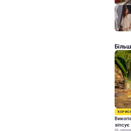
Більш
КОРИС
Викопа
зіпсує
06 серпня