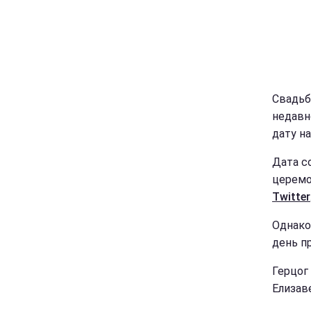
Свадьб
недавн
дату н
Дата с
церемо
Twitter
Однако
день п
Герцог
Елизаве