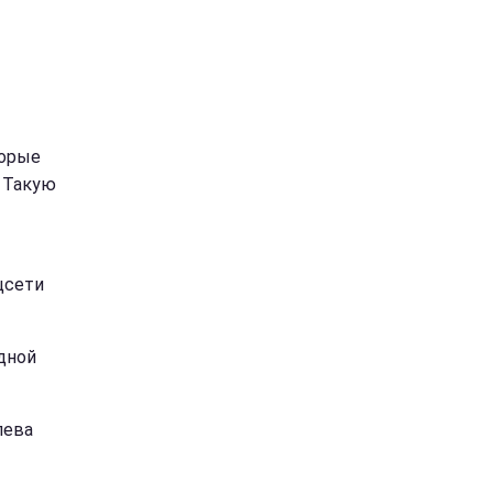
торые
. Такую
цсети
одной
лева