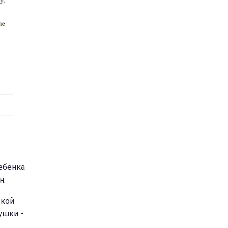
ебенка
н.
ской
ушки -