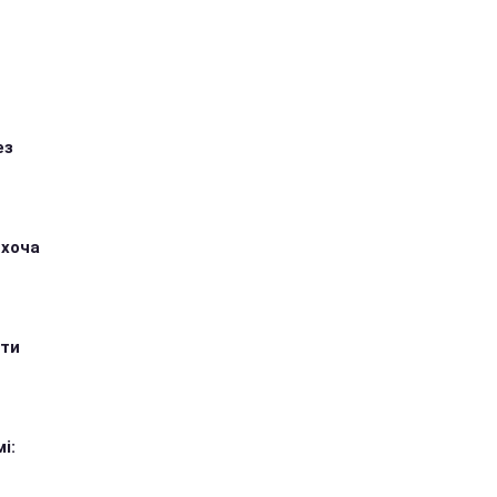
ез
 хоча
ити
і: