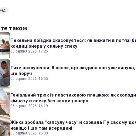
хед
йте також
Пекельна поїздка скасовується: як вижити в потязі б
кондиціонера у сильну спеку
06 серпня 2026, 17:25
Тихе розлучення: 8 ознак, що людина вас уже кинула,
ще поруч
06 серпня 2026, 16:55
Геніальний трюк із пластиковою пляшкою: як охолод
кімнату в спеку без кондиціонера
06 серпня 2026, 16:19
Жінка зробила "капсулу часу" й сховала її у своєму дом
навіщо і що там всередині
06 серпня 2026, 15:33