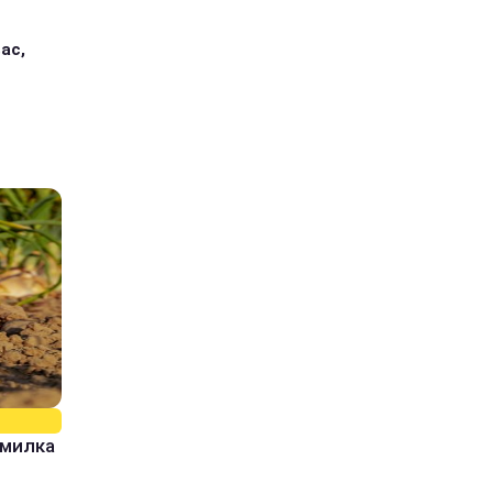
ас,
омилка