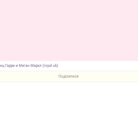
нц Гарри и Меган Маркл (royal.uk)
Поділитися: