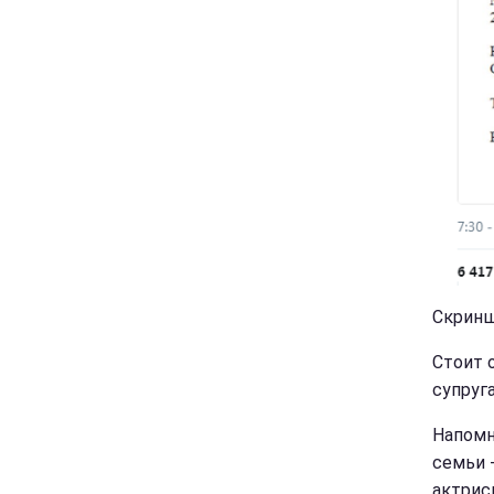
Скриншо
Стоит 
супруг
Напомн
семьи 
актрис