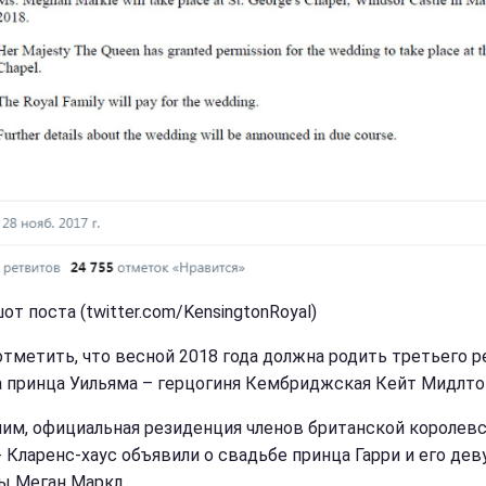
т поста (twitter.com/KensingtonRoyal)
отметить, что весной 2018 года должна родить третьего р
а принца Уильяма – герцогиня Кембриджская Кейт Мидлто
им, официальная резиденция членов британской королев
- Кларенс-хаус объявили о свадьбе принца Гарри и его дев
ы Меган Маркл.