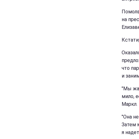
Помолв
на прес
Елизаве
Кстати
Оказал
предло
что па
и зани
"Мы жа
мило, е
Маркл.
"Она не
Затем м
я наде