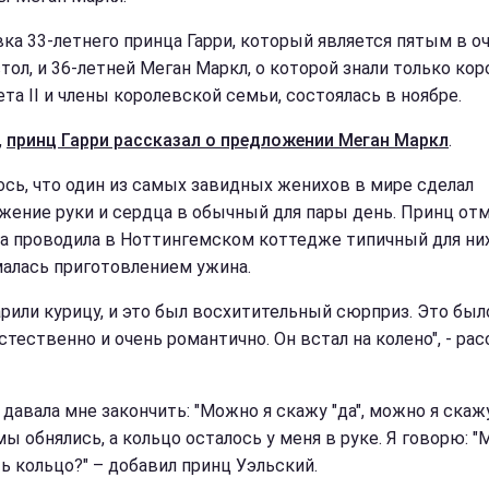
ка 33-летнего принца Гарри, который является пятым в о
тол, и 36-летней Меган Маркл, о которой знали только кор
та II и члены королевской семьи, состоялась в ноябре.
,
принц Гарри рассказал о предложении Меган Маркл
.
ось, что один из самых завидных женихов в мире сделал
жение руки и сердца в обычный для пары день. Принц отм
ра проводила в Ноттингемском коттедже типичный для ни
малась приготовлением ужина.
рили курицу, и это был восхитительный сюрприз. Это был
стественно и очень романтично. Он встал на колено", - рас
 давала мне закончить: "Можно я скажу "да", можно я скажу
ы обнялись, а кольцо осталось у меня в руке. Я говорю: "
ть кольцо?" – добавил принц Уэльский.