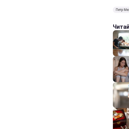
Петр Ме
Чита