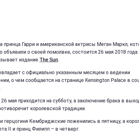
а принца Гарри и американской актрисы Меган Маркл, ко
о объявили о своей помолвке, состоится 26 мая 2018 года
азывает издание
The Sun
.
овпадает с официально указанным месяцем о ведении
нии, о чем сообщается на странице Kensington Palace в со
.
 26 мая приходится на субботу, а заключение брака в вых
ротиворечит королевской традиции.
 и герцогиня Кембриджские поженились в пятницу, а коро
та II и принц Филипп – в четверг.