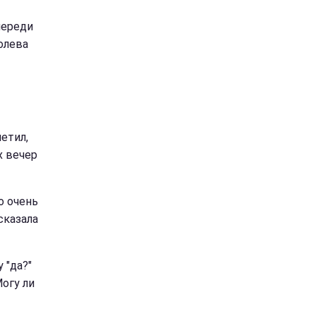
череди
олева
етил,
х вечер
о очень
сказала
 "да?"
Могу ли