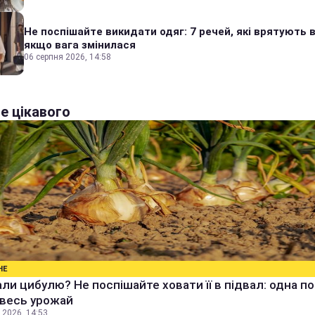
Не поспішайте викидати одяг: 7 речей, які врятують в
якщо вага змінилася
06 серпня 2026, 14:58
е цікавого
НЕ
ли цибулю? Не поспішайте ховати її в підвал: одна п
 весь урожай
 2026, 14:53