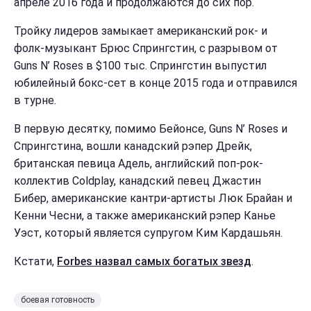
апреле 2016 года и продолжаются до сих пор.
Тройку лидеров замыкает американский рок- и
фолк-музыкант Брюс Спрингстин, с разрывом от
Guns N’ Roses в $100 тыс. Спрингстин выпустил
юбилейный бокс-сет в конце 2015 года и отправился
в турне.
В первую десятку, помимо Бейонсе, Guns N’ Roses и
Спрингстина, вошли канадский рэпер Дрейк,
британская певица Адель, английский поп-рок-
коллектив Coldplay, канадский певец Джастин
Бибер, американские кантри-артисты Люк Брайан и
Кенни Чесни, а также американский рэпер Канье
Уэст, который является супругом Ким Кардашьян.
Кстати,
Forbes назвал самых богатых звезд
.
боевая готовность