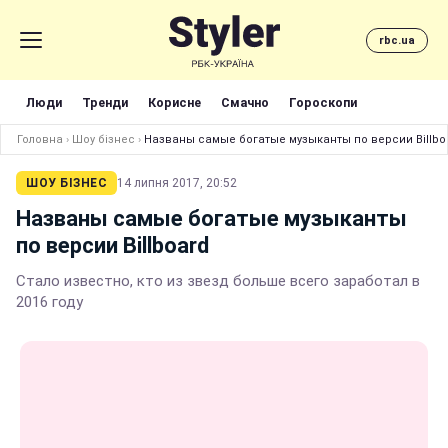
rbc.ua
Люди
Тренди
Корисне
Смачно
Гороскопи
Головна
›
Шоу бізнес
›
Названы самые богатые музыканты по версии Billbo
ШОУ БІЗНЕС
14 липня 2017, 20:52
Названы самые богатые музыканты
по версии Billboard
Стало известно, кто из звезд больше всего заработал в
2016 году