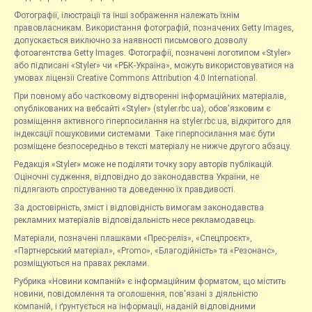
Фотографії, ілюстрації та інші зображення належать їхнім
правовласникам. Використання фотографій, позначених Getty Images,
допускається виключно за наявності письмового дозволу
фотоагентства Getty Images. Фотографії, позначені логотипом «Styler»
або підписані «Styler» чи «РБК-Україна», можуть використовуватися на
умовах ліцензії Creative Commons Attribution 4.0 International.
При повному або частковому відтворенні інформаційних матеріалів,
опублікованих на вебсайті «Styler» (styler.rbc.ua), обов'язковим є
розміщення активного гіперпосилання на styler.rbc.ua, відкритого для
індексації пошуковими системами. Таке гіперпосилання має бути
розміщене безпосередньо в тексті матеріалу не нижче другого абзацу.
Редакція «Styler» може не поділяти точку зору авторів публікацій.
Оціночні судження, відповідно до законодавства України, не
підлягають спростуванню та доведенню їх правдивості.
За достовірність, зміст і відповідність вимогам законодавства
рекламних матеріалів відповідальність несе рекламодавець.
Матеріали, позначені плашками «Прес-реліз», «Спецпроєкт»,
«Партнерський матеріал», «Promo», «Благодійність» та «Резонанс»,
розміщуються на правах реклами.
Рубрика «Новини компаній» є інформаційним форматом, що містить
новини, повідомлення та оголошення, пов'язані з діяльністю
компаній, і ґрунтується на інформації, наданій відповідними