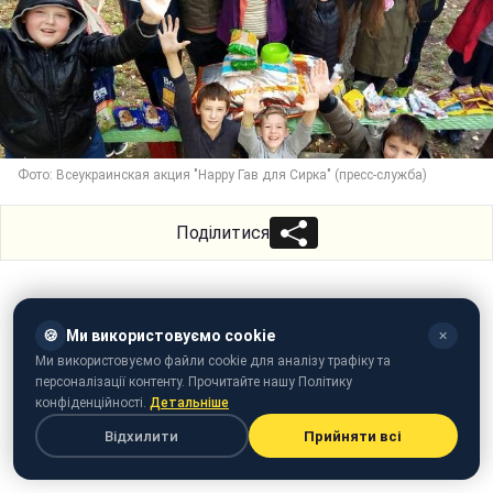
Фото: Всеукраинская акция "Happy Гав для Сирка" (пресс-служба)
Поділитися
🍪
Ми використовуємо cookie
✕
Ми використовуємо файли cookie для аналізу трафіку та
персоналізації контенту. Прочитайте нашу Політику
конфіденційності.
Детальніше
Відхилити
Прийняти всі