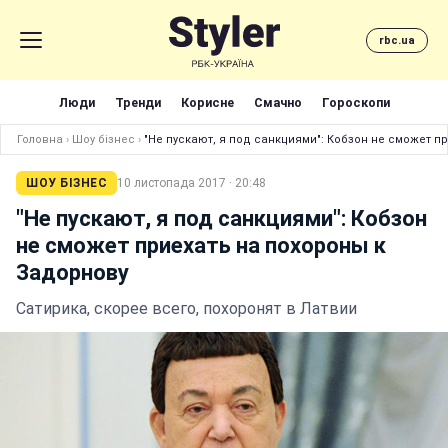
rbc.ua
Люди
Тренди
Корисне
Смачно
Гороскопи
Головна
›
Шоу бізнес
›
"Не пускают, я под санкциями": Кобзон не сможет п
ШОУ БІЗНЕС
10 листопада 2017 · 20:48
"Не пускают, я под санкциями": Кобзон
не сможет приехать на похороны к
Задорнову
Сатирика, скорее всего, похоронят в Латвии