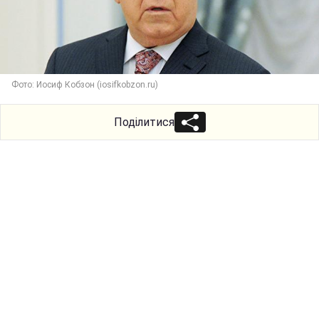
Фото: Иосиф Кобзон (iosifkobzon.ru)
Поділитися