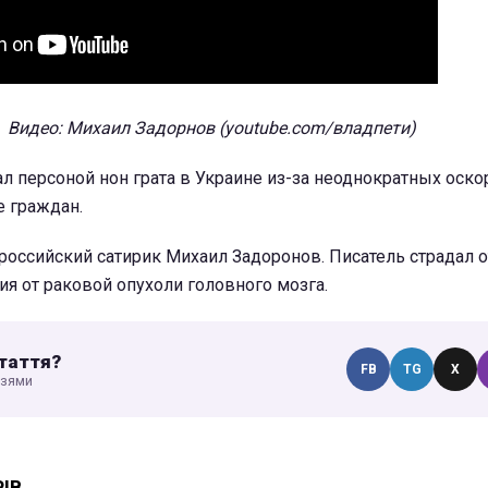
Видео: Михаил Задорнов (youtube.com/владпети)
л персоной нон грата в Украине из-за неоднократных оск
е граждан.
российский сатирик Михаил Задоронов. Писатель страдал о
ия от раковой опухоли головного мозга.
таття?
FB
TG
X
узями