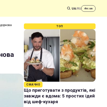
UA
/
RU
rbc.ua
адорнова
ТОП
нова
СМАЧНО
Що приготувати з продуктів, які
завжди є вдома: 5 простих ідей
від шеф-кухаря