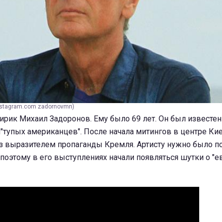
nstagram.com zadornovmn)
ирик Михаил Задоронов. Ему было 69 лет. Он был известе
и"тупых американцев". После начала митингов в центре Ки
из выразителем пропаганды Кремля. Артисту нужно было п
поэтому в его выступлениях начали появляться шутки о "ев