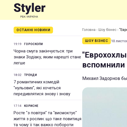
Головна
›
Шоу бізнес
›
"Евр
ОСТАННІ НОВИНИ
10 листоп
ШОУ БІЗНЕС
19:19
ГОРОСКОПИ
Чорна смуга закінчується: три
"Еврохохлы"
знаки Зодіаку, яким нарешті стане
вспомнили 
легше
18:02
ТРЕНДИ
Михаил Задорнов бы
7 романтичних комедій
"нульових", які хочеться
передивлятися знову і знову
17:14
КОРИСНЕ
Росте "з повітря" та "висмоктує"
життя з рослин: що таке повитиця
та чому її так важко побороти