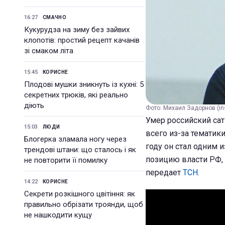
16:27
СМАЧНО
Кукурудза на зиму без зайвих
клопотів: простий рецепт качанів
зі смаком літа
15:45
КОРИСНЕ
Плодові мушки зникнуть із кухні: 5
секретних трюків, які реально
діють
Фото: Михаил Задорнов (i
Умер российский сат
15:03
ЛЮДИ
всего из-за тематик
Блогерка зламала ногу через
году он стал одним 
трендові штани: що сталось і як
позицию власти РФ, 
не повторити її помилку
передает
ТСН.
14:22
КОРИСНЕ
Секрети розкішного цвітіння: як
правильно обрізати троянди, щоб
не нашкодити кущу