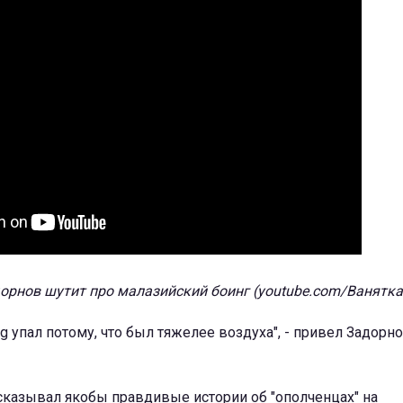
орнов шутит про малазийский боинг (youtube.com/Ванят
g упал потому, что был тяжелее воздуха", - привел Задорн
сказывал якобы правдивые истории об "ополченцах" на