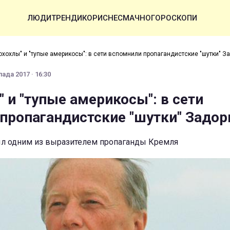
ЛЮДИ
ТРЕНДИ
КОРИСНЕ
СМАЧНО
ГОРОСКОПИ
охохлы" и "тупые америкосы": в сети вспомнили пропагандистские "шутки" З
ада 2017 · 16:30
 и "тупые америкосы": в сети
пропагандистские "шутки" Задор
л одним из выразителем пропаганды Кремля