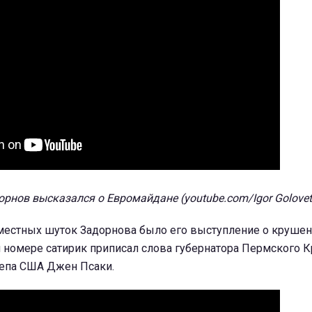
орнов высказался о Евромайдане (youtube.com/Igor Golovet
местных шуток Задорнова было его выступление о крушен
м номере сатирик приписал слова губернатора Пермского 
епа США Джен Псаки.