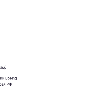
ski)
ии Boeing
Края РФ