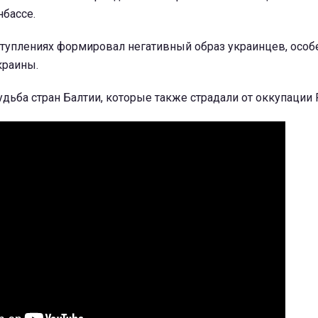
бассе.
ступлениях формировал негативный образ украинцев, особ
краины.
судьба стран Балтии, которые также страдали от оккупации 