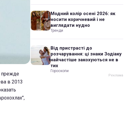
Модний колір осені 2026: як
носити коричневий і не
виглядати нудно
Тренди
Від пристрасті до
розчарування: ці знаки Зодіаку
найчастіше закохуються не в
тих
Гороскопи
н прежде
ева в 2013
оказать
рохохлах",