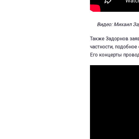
Видео: Михаил За
Также Задорнов заявл
частности, подобное
Его концерты прово