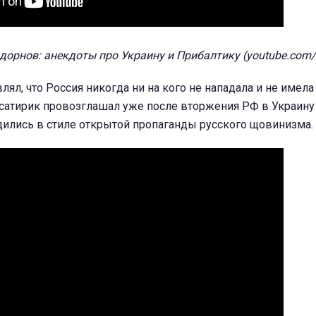
дорнов: анекдоты про Украину и Прибалтику (youtube.com
ял, что Россия никогда ни на кого не нападала и не имела
 сатирик провозглашал уже после вторжения РФ в Украину 
дились в стиле открытой пропаганды русского щовинизма.