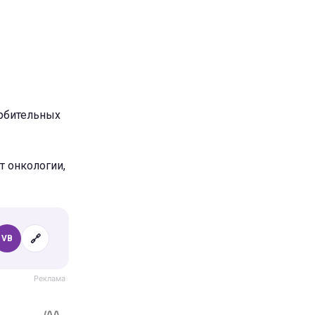
орбительных
т онкологии,
🔗
VB