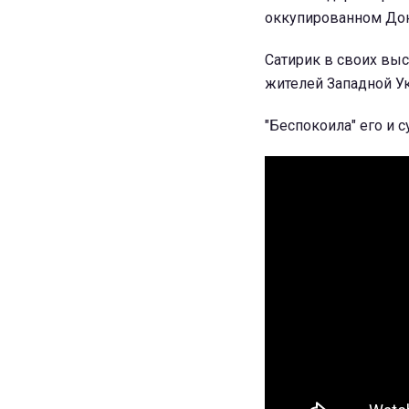
оккупированном Дон
Сатирик в своих вы
жителей Западной У
"Беспокоила" его и 