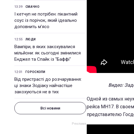
13:39
СМАЧНО
І кетчуп не потрібен: пікантний
соус із порічок, який ідеально
доповнить м'ясо
12:55
ЛЮДИ
Вампіри, в яких закохувалися
мільйони: як сьогодні змінилися
Енджел та Спайк із "Баффі"
12:01
ГОРОСКОПИ
Від пристрасті до розчарування:
Видео: Зад
ці знаки Зодіаку найчастіше
закохуються не в тих
Одной из самых неу
рейса МН17. В свое
Всі новини
представителю Госд