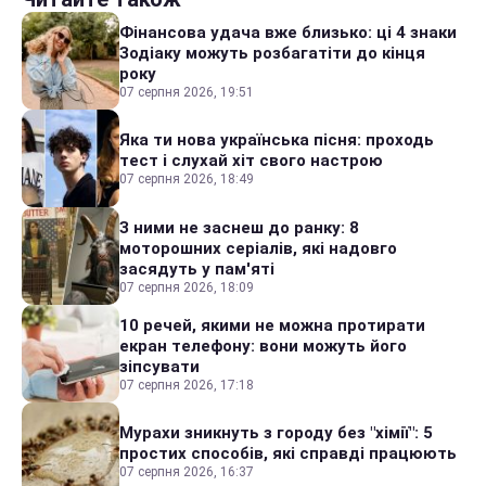
Фінансова удача вже близько: ці 4 знаки
Зодіаку можуть розбагатіти до кінця
року
07 серпня 2026, 19:51
Яка ти нова українська пісня: проходь
тест і слухай хіт свого настрою
07 серпня 2026, 18:49
З ними не заснеш до ранку: 8
моторошних серіалів, які надовго
засядуть у пам'яті
07 серпня 2026, 18:09
10 речей, якими не можна протирати
екран телефону: вони можуть його
зіпсувати
07 серпня 2026, 17:18
Мурахи зникнуть з городу без "хімії": 5
простих способів, які справді працюють
07 серпня 2026, 16:37