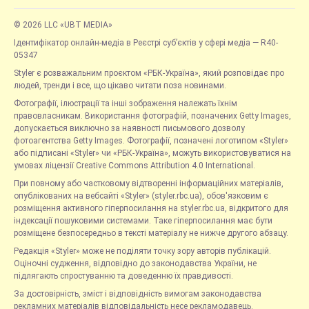
© 2026 LLC «UBT MEDIA»
Ідентифікатор онлайн-медіа в Реєстрі суб’єктів у сфері медіа — R40-
05347
Styler є розважальним проєктом «РБК-Україна», який розповідає про
людей, тренди і все, що цікаво читати поза новинами.
Фотографії, ілюстрації та інші зображення належать їхнім
правовласникам. Використання фотографій, позначених Getty Images,
допускається виключно за наявності письмового дозволу
фотоагентства Getty Images. Фотографії, позначені логотипом «Styler»
або підписані «Styler» чи «РБК-Україна», можуть використовуватися на
умовах ліцензії Creative Commons Attribution 4.0 International.
При повному або частковому відтворенні інформаційних матеріалів,
опублікованих на вебсайті «Styler» (styler.rbc.ua), обов'язковим є
розміщення активного гіперпосилання на styler.rbc.ua, відкритого для
індексації пошуковими системами. Таке гіперпосилання має бути
розміщене безпосередньо в тексті матеріалу не нижче другого абзацу.
Редакція «Styler» може не поділяти точку зору авторів публікацій.
Оціночні судження, відповідно до законодавства України, не
підлягають спростуванню та доведенню їх правдивості.
За достовірність, зміст і відповідність вимогам законодавства
рекламних матеріалів відповідальність несе рекламодавець.