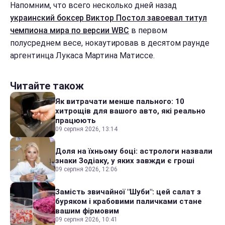
Напомним, что всего несколько дней назад
украинский боксер Виктор Постол завоевал титул
чемпиона мира по версии WBC
в первом
полусреднем весе, нокаутировав в десятом раунде
аргентинца Лукаса Мартина Матиссе.
Читайте також
Як витрачати менше пального: 10
хитрощів для вашого авто, які реально
працюють
09 серпня 2026, 13:14
Доля на їхньому боці: астрологи назвали
знаки Зодіаку, у яких завжди є гроші
09 серпня 2026, 12:06
Замість звичайної "Шуби": цей салат з
буряком і крабовими паличками стане
вашим фірмовим
09 серпня 2026, 10:41