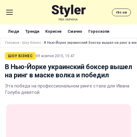
rbc.ua
Люди
Тренди
Корисне
Смачно
Гороскопи
Головна
›
Шоу бізнес
›
В Нью-Йорке украинский боксер вышел на ринг в ма
ШОУ БІЗНЕС
09 жовтня 2015, 15:47
В Нью-Йорке украинский боксер вышел
на ринг в маске волка и победил
Эта победа на профессиональном ринге стала для Ивана
Голуба девятой