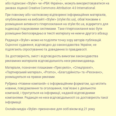
або підписані «Styler» чи «РБК-Україна», можуть використовуватися на
умовах ліцензії Creative Commons Attribution 4.0 International.
При повному або частковому відтворенні інформаційних матеріалів,
опублікованих на вебсайті «Styler» (styler.rbc.ua), обов'язковим є
розміщення активного гіперпосилання на styler.rbc.ua, відкритого для
індексації пошуковими системами. Таке гіперпосилання має бути
розміщене безпосередньо в тексті матеріалу не нижче другого абзацу.
Редакція «Styler» може не поділяти точку зору авторів публікацій.
Оціночні судження, відповідно до законодавства України, не
підлягають спростуванню та доведенню їх правдивості.
За достовірність, зміст і відповідність вимогам законодавства
рекламних матеріалів відповідальність несе рекламодавець.
Матеріали, позначені плашками «Прес-реліз», «Спецпроєкт»,
«Партнерський матеріал», «Promo», «Благодійність» та «Резонанс»,
розміщуються на правах реклами.
Рубрика «Новини компаній» є інформаційним форматом, що містить
новини, повідомлення та оголошення, пов'язані з діяльністю
компаній, і ґрунтується на інформації, наданій відповідними
компаніями. Редакція не несе відповідальності за достовірність такої
інформації.
Онлайн-медіа «Styler» призначене для осіб віком від 21 року.