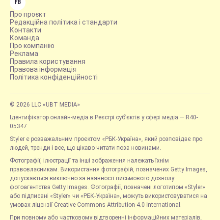
FB
Про проєкт
Редакційна політика і стандарти
Контакти
Команда
Про компанію
Реклама
Правила користування
Правова інформація
Політика конфіденційності
© 2026 LLC «UBT MEDIA»
Ідентифікатор онлайн-медіа в Реєстрі суб’єктів у сфері медіа — R40-
05347
Styler є розважальним проєктом «РБК-Україна», який розповідає про
людей, тренди і все, що цікаво читати поза новинами.
Фотографії, ілюстрації та інші зображення належать їхнім
правовласникам. Використання фотографій, позначених Getty Images,
допускається виключно за наявності письмового дозволу
фотоагентства Getty Images. Фотографії, позначені логотипом «Styler»
або підписані «Styler» чи «РБК-Україна», можуть використовуватися на
умовах ліцензії Creative Commons Attribution 4.0 International.
При повному або частковому відтворенні інформаційних матеріалів,