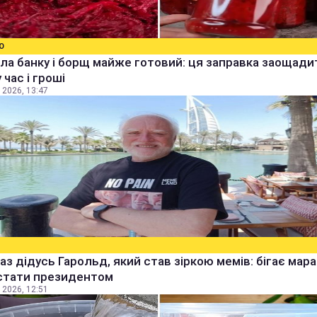
О
ла банку і борщ майже готовий: ця заправка заощади
 час і гроші
 2026, 13:47
аз дідусь Гарольд, який став зіркою мемів: бігає мара
стати президентом
 2026, 12:51