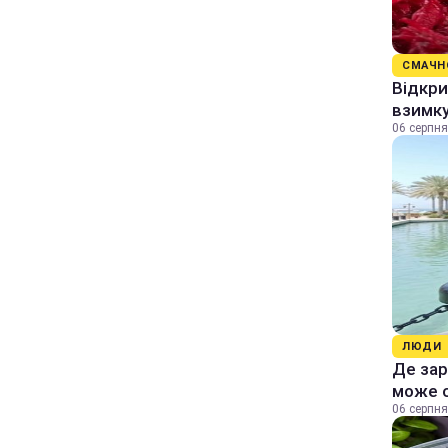
СМАЧН
Відкри
взимку
06 серпня
ЛЮДИ
Де зар
може 
06 серпня