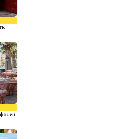
ть
фони і