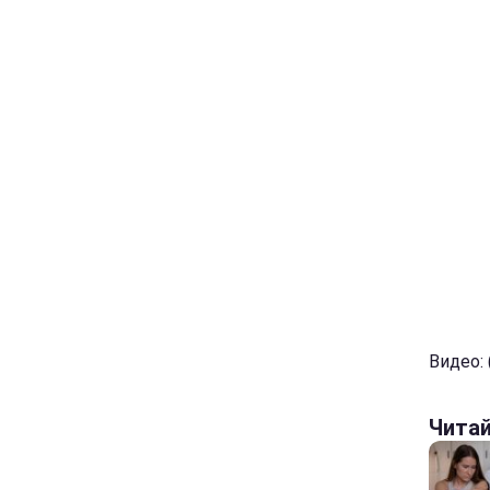
Видео: (
Чита