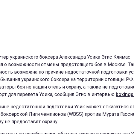
тер украинского боксера Александра Усика Эгис Климас
л о возможности отмены предстоящего боя в Москве. Та
ность возможна по причине недостаточной подготовки у
ебывания украинского боксера на территории столицы РФ.
заторы боя не нашли отель и охрану, а также не подготови
орт для перелета Усика, сообщил Эгис в интервью
boxings
чине недостаточной подготовки Усик может отказаться о
 боксерской Лиги чемпионов (WBSS) против Мурата Гасси
му не предоставят охрану.
заторы не позаботились об отеле, охране и перелете для У