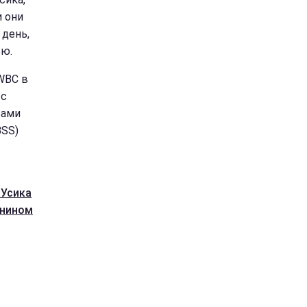
и они
 день,
ью.
WBC в
 с
сами
BSS)
 Усика
янином
-