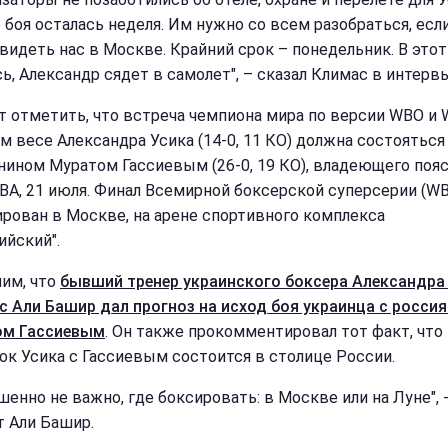
о боя осталась неделя. Им нужно со всем разобраться, есл
увидеть нас в Москве. Крайний срок – понедельник. В этот
ь, Александр сядет в самолет", – сказал Климас в интерв
т отметить, что встреча чемпиона мира по версии WBO и 
м весе Александра Усика (14-0, 11 КО) должна состояться
нином Муратом Гассиевым (26-0, 19 КО), владеющего поя
WBА, 21 июля. Финал Всемирной боксерской суперсерии (W
ирован в Москве, на арене спортивного комплекса
ийский".
им, что
бывший тренер украинского боксера Александра
 Али Башир дал прогноз на исход боя украинца с росси
ом Гассиевым
. Он также прокомментировал тот факт, что
ок Усика с Гассиевым состоится в столице России.
шенно не важно, где боксировать: в Москве или на Луне", 
т Али Башир.