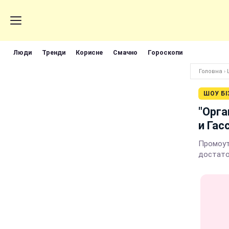
Люди
Тренди
Корисне
Смачно
Гороскопи
Головна
›
ШОУ БІ
"Орга
и Гас
Промоут
достато