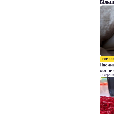
Більш
ГОРОС
Наснил
сонник
06 серпня