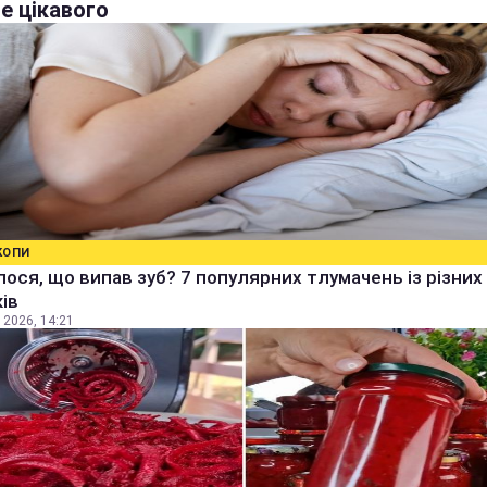
е цікавого
КОПИ
ося, що випав зуб? 7 популярних тлумачень із різних
ів
 2026, 14:21