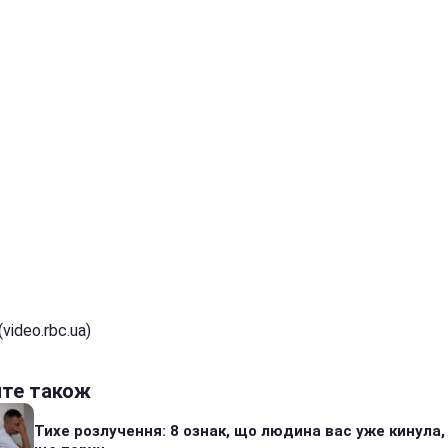
video.rbc.ua)
йте також
Тихе розлучення: 8 ознак, що людина вас уже кинула,