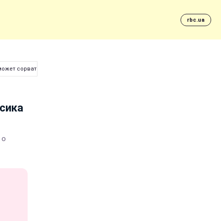
rbc.ua
 может сорваться
Усика
 о