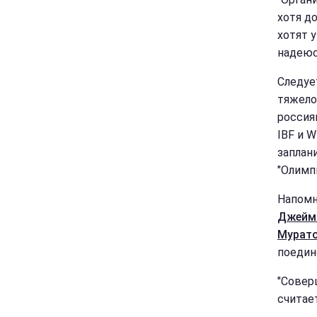
хотя д
хотят 
надеюс
Следуе
тяжело
россия
IBF и 
заплан
"Олимп
Напомн
Джеймс
Мурат
поедин
"Совер
считае