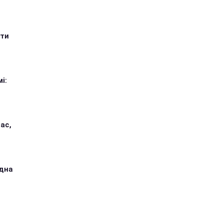
ити
і:
ас,
одна