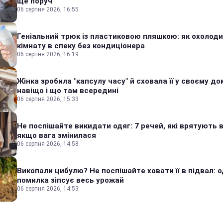
ще поруч
06 серпня 2026, 16:55
Геніальний трюк із пластиковою пляшкою: як охолод
кімнату в спеку без кондиціонера
06 серпня 2026, 16:19
Жінка зробила "капсулу часу" й сховала її у своєму дом
навіщо і що там всередині
06 серпня 2026, 15:33
Не поспішайте викидати одяг: 7 речей, які врятують в
якщо вага змінилася
06 серпня 2026, 14:58
Викопали цибулю? Не поспішайте ховати її в підвал: 
помилка зіпсує весь урожай
06 серпня 2026, 14:53