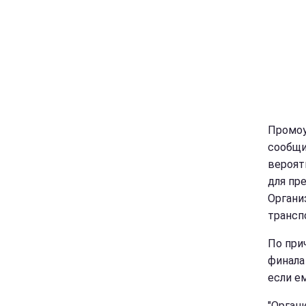
Промоу
сообщи
вероят
для пр
Органи
трансп
По при
финала
если е
"Органи