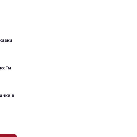
казки
ю: їм
ачки в