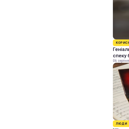
КОРИС
Геніал
спеку 
06 серпня
ЛЮДИ