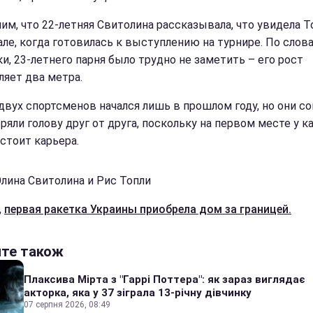
им, что 22-летняя Свитолина рассказывала, что увидела Т
але, когда готовилась к выступлению на турнире. По слов
и, 23-летнего парня было трудно не заметить – его рост
ляет два метра.
двух спортсменов начался лишь в прошлом году, но они с
еряли голову друг от друга, поскольку на первом месте у 
 стоит карьера.
Элина Свитолина и Рис Топли
,
первая ракетка Украины приобрела дом за границей.
йте також
Плаксива Мірта з "Гаррі Поттера": як зараз виглядає
акторка, яка у 37 зіграла 13-річну дівчинку
07 серпня 2026, 08:49