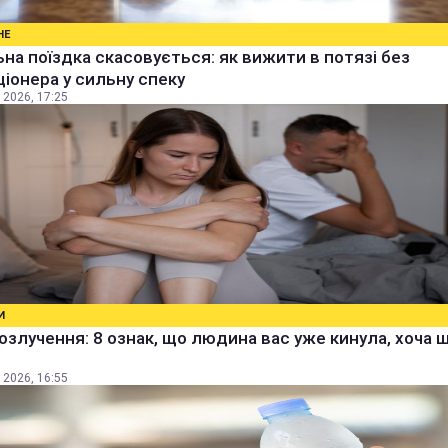
НЕ
на поїздка скасовується: як вижити в потязі без
іонера у сильну спеку
 2026, 17:25
И
озлучення: 8 ознак, що людина вас уже кинула, хоча 
 2026, 16:55