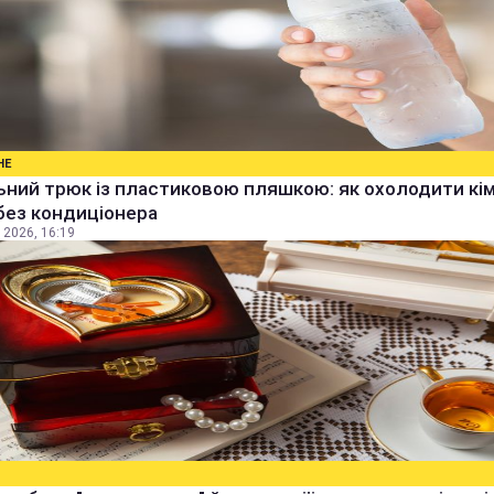
НЕ
ьний трюк із пластиковою пляшкою: як охолодити кім
без кондиціонера
 2026, 16:19