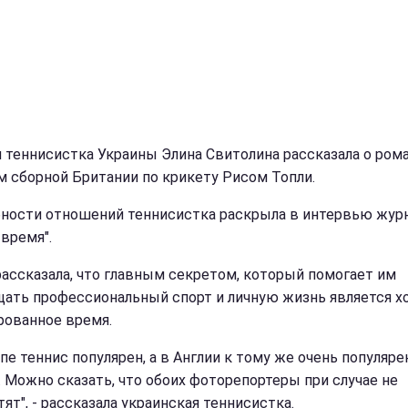
 теннисистка Украины Элина Свитолина рассказала о рома
м сборной Британии по крикету Рисом Топли.
ности отношений теннисистка раскрыла в интервью жур
 время".
рассказала, что главным секретом, который помогает им
ать профессиональный спорт и личную жизнь является 
рованное время.
пе теннис популярен, а в Англии к тому же очень популяре
. Можно сказать, что обоих фоторепортеры при случае не
ят", - рассказала украинская теннисистка.