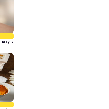
нату в