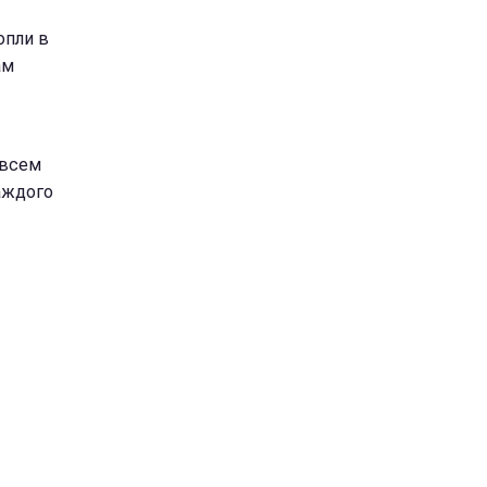
опли в
ам
овсем
каждого