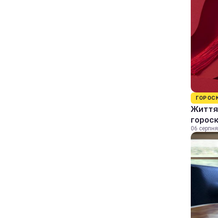
ГОРОС
Життя 
горос
06 серпня