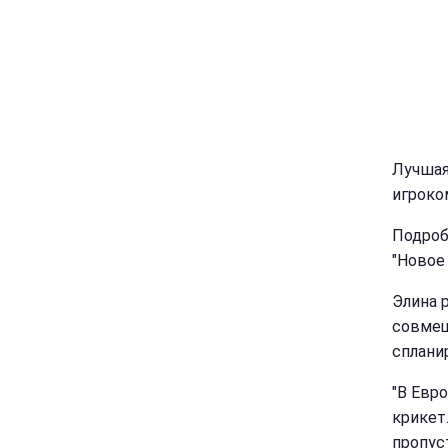
Лучшая
игроко
Подроб
"Новое
Элина 
совмещ
сплани
"В Евро
крикет
пропуст