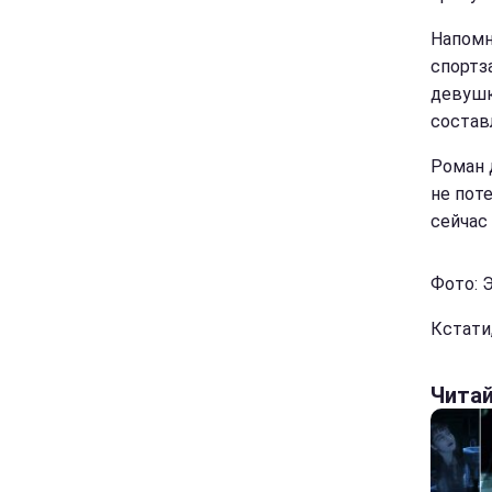
Напомн
спортз
девушк
состав
Роман 
не пот
сейчас
Фото: 
Кстати
Чита