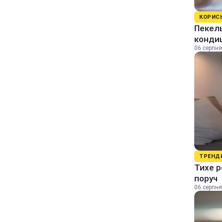
КОРИС
Пекель
кондиц
06 серпня
ТРЕНД
Тихе р
поруч
06 серпня