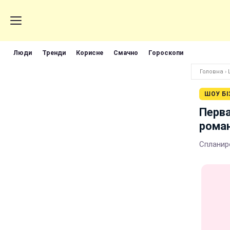
Люди
Тренди
Корисне
Смачно
Гороскопи
Головна
›
ШОУ БІ
Перва
роман
Спланир