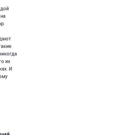
ждой
 на
ор
тдают
такие
никогда
то их
ках. И
ому
ечей,