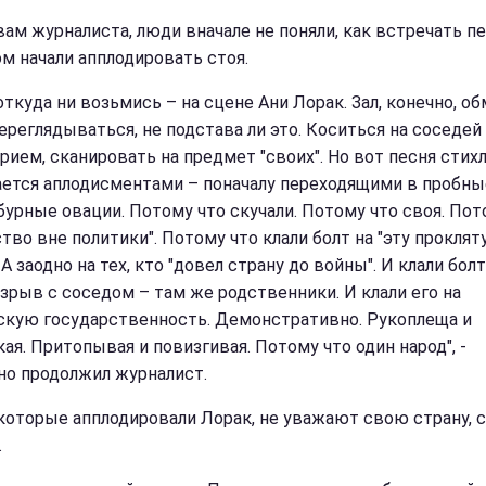
вам журналиста, люди вначале не поняли, как встречать пе
ом начали апплодировать стоя.
откуда ни возьмись – на сцене Ани Лорак. Зал, конечно, об
переглядываться, не подстава ли это. Коситься на соседей
ием, сканировать на предмет "своих". Но вот песня стихла
ется аплодисментами – поначалу переходящими в пробные
бурные овации. Потому что скучали. Потому что своя. Пот
ство вне политики". Потому что клали болт на "эту прокля
 А заодно на тех, кто "довел страну до войны". И клали болт
азрыв с соседом – там же родственники. И клали его на
скую государственность. Демонстративно. Рукоплеща и
ая. Притопывая и повизгивая. Потому что один народ", -
но продолжил журналист.
которые апплодировали Лорак, не уважают свою страну, 
.