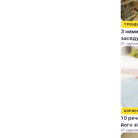
ТРЕНД
З ними
засяду
07 серпня
КОРИС
10 реч
його з
07 серпня