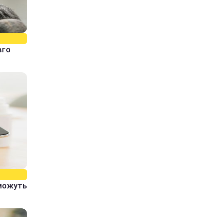
вго
 можуть