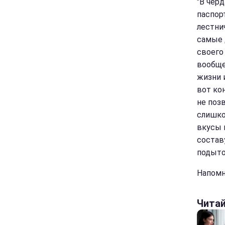
"В чер
паспор
лестни
самые 
своего
вообще
жизни и
вот ко
не поз
слишком
вкусы 
состав
подыто
Напомн
Чита