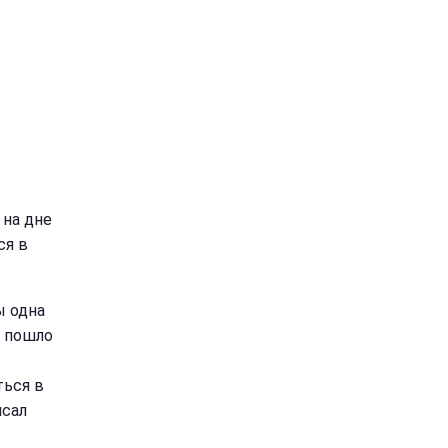
 на дне
ся в
ы одна
о пошло
ться в
исал