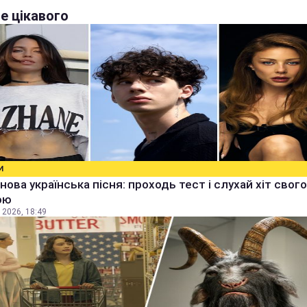
е цікавого
И
 нова українська пісня: проходь тест і слухай хіт свого
ою
 2026, 18:49