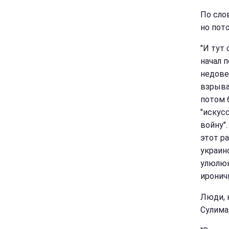
По сло
но пот
"И тут 
начал 
недовер
взрыва
потом 
"искус
войну".
этот р
украин
улюлюк
иронич
Люди, 
Сулима