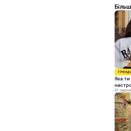
Більш
ТРЕНД
Яка ти
настр
07 серпня