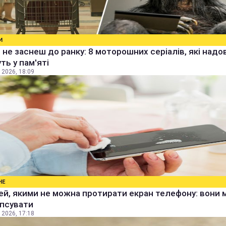
И
 не заснеш до ранку: 8 моторошних серіалів, які надо
ть у пам'яті
 2026, 18:09
НЕ
ей, якими не можна протирати екран телефону: вони
іпсувати
 2026, 17:18