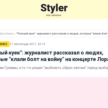
Шоу бізнес
›
"Полный куек": журналист рассказал о людях, которые "клали болт
ЗНЕС
17 листопада 2017, 20:19
ый куек": журналист рассказал о людях,
ые "клали болт на войну" на концерте Лор
ам Сулимы, кто-то решил "выбелить образ овечки" перед выб