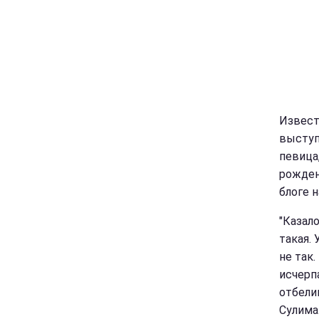
Извест
выступ
певица
рожден
блоге на
"Казало
такая.
не так.
исчерп
отбели
Сулима