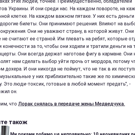
даках этих людей, точнее. Преимущественно, обладателей
тов Украины. И они среди нас. На каждом повороте, на ка
чной клетке. На каждом важном пятаке. У них есть деньги
дорогие билеты. Они принимают решения. Влияют на выб
 окружения. Они не уважают страну, в которой живут. Они
 не считают ее страной. Им плевать на ребят, которые о
 конечности за то, чтобы они ходили и тратили деньги на 
нцерты. Они всегда держат наготове фигу в кармане. Они 
волят нам сделать выбор уйти прочь от мордора, потому ч
 дохера. И они никогда не поймут, что не так в их поступ
музыкальные у них приблизительно такие же по химическ
у. Это люди-токсик, готовые в любой момент предать", -
жил он.
им, что
Лорак снялась в передаче жены Медведчука.
йте також
Ми роками робимо це неправильно: 10 неочевидних р