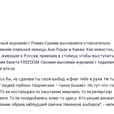
ный журналист Роман Сулима высказался относительно
ления опальной певицы Ани Лорак в Киеве. Как известно,
, живущая в России, приехала в столицу, чтобы выступить
ии балета FREEDOM. Своими мыслями журналист поделил
 site.ua.
сь бы, ну сделала ты свой выбор, и флаг тебе в руки. Не т
 У людей глубоко творческих – такое бывает. Но тут что-т
 То ли ностальджи по каштанам замучало, то ли репертуар
ался. То ли понадобилась кому-то здесь. Кто решил вложи
вание образа заблудшей овечки. Накануне выборов", - нап
.