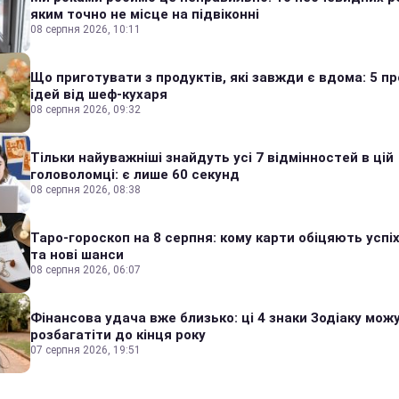
яким точно не місце на підвіконні
08 серпня 2026, 10:11
Що приготувати з продуктів, які завжди є вдома: 5 п
ідей від шеф-кухаря
08 серпня 2026, 09:32
Тільки найуважніші знайдуть усі 7 відмінностей в цій
головоломці: є лише 60 секунд
08 серпня 2026, 08:38
Таро-гороскоп на 8 серпня: кому карти обіцяють успіх
та нові шанси
08 серпня 2026, 06:07
Фінансова удача вже близько: ці 4 знаки Зодіаку мож
розбагатіти до кінця року
07 серпня 2026, 19:51