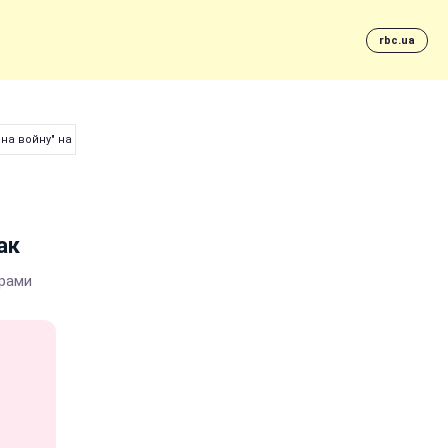
rbc.ua
 на войну" на концерте Лорак
ак
орами