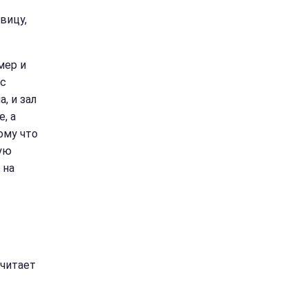
вицу,
мер и
 с
, и зал
, а
ому что
тую
 на
считает