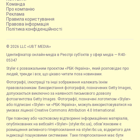
Команда
Про компанію
Реклама
Правила користування
Правова інформація
Політика конфіденційності
© 2026 LLC «UBT MEDIA»
Ідентифікатор онлайн-медіа в Реєстрі суб’єктів у сфері медіа — R40-
05347
Styler є розважальним проєктом «РБК-Україна», який розповідає про
людей, тренди і все, що цікаво читати поза новинами.
Фотографії, ілюстрації та інші зображення належать їхнім
правовласникам. Використання фотографій, позначених Getty Images,
допускається виключно за наявності письмового дозволу
фотоагентства Getty Images. Фотографії, позначені логотипом «Styler»
або підписані «Styler» чи «РБК-Україна», можуть використовуватися на
умовах ліцензії Creative Commons Attribution 4.0 International.
При повному або частковому відтворенні інформаційних матеріалів,
опублікованих на вебсайті «Styler» (styler.rbc.ua), обов'язковим є
розміщення активного гіперпосилання на styler.rbc.ua, відкритого для
індексації пошуковими системами. Таке гіперпосилання має бути