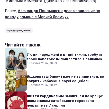
"Київська Камерата" (дирижер Олег Маринченко).
Ранее,
Александр Пономарев сделал заявление по
поводу романа с Марией Яремчук
.
предупреждение
Читайте також
Люди, народжені в ці дні тижня, гребуть
гроші лопатою: їм пощастило з пелюшок
06 серпня 2026, 20:59
Відкриваєш банку і вже не зупинитися: як
закрити кабачки в соусі сацебелі
06 серпня 2026, 20:12
Життя кардинально зміниться на краще:
яким знакам китайського гороскопа
пощастить 7 серпня