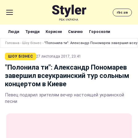
rbc.ua
Люди
Тренди
Корисне
Смачно
Гороскопи
Головна
›
Шоу бізнес
›
"Полонила ти": Александр Пономарев завершил всеу
ШОУ БІЗНЕС
27 листопада 2017, 23:41
"Полонила ти": Александр Пономарев
завершил всеукраинский тур сольным
концертом в Киеве
Певец подарил зрителям вечер настоящей украинской
песни