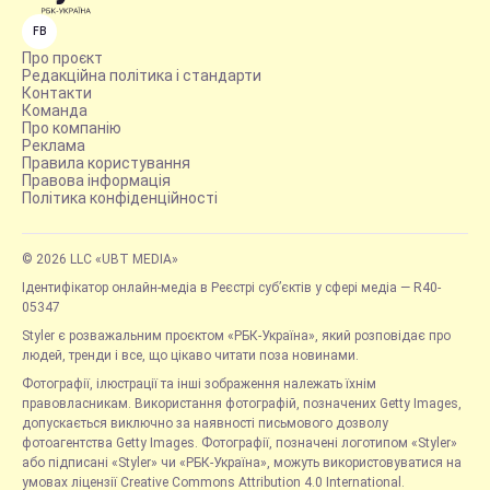
FB
Про проєкт
Редакційна політика і стандарти
Контакти
Команда
Про компанію
Реклама
Правила користування
Правова інформація
Політика конфіденційності
© 2026 LLC «UBT MEDIA»
Ідентифікатор онлайн-медіа в Реєстрі суб’єктів у сфері медіа — R40-
05347
Styler є розважальним проєктом «РБК-Україна», який розповідає про
людей, тренди і все, що цікаво читати поза новинами.
Фотографії, ілюстрації та інші зображення належать їхнім
правовласникам. Використання фотографій, позначених Getty Images,
допускається виключно за наявності письмового дозволу
фотоагентства Getty Images. Фотографії, позначені логотипом «Styler»
або підписані «Styler» чи «РБК-Україна», можуть використовуватися на
умовах ліцензії Creative Commons Attribution 4.0 International.