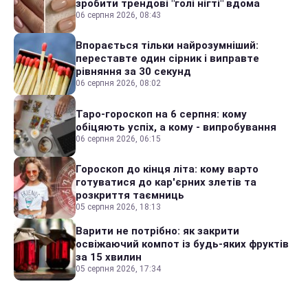
зробити трендові "голі нігті" вдома
06 серпня 2026, 08:43
Впорається тільки найрозумніший:
переставте один сірник і виправте
рівняння за 30 секунд
06 серпня 2026, 08:02
Таро-гороскоп на 6 серпня: кому
обіцяють успіх, а кому - випробування
06 серпня 2026, 06:15
Гороскоп до кінця літа: кому варто
готуватися до кар'єрних злетів та
розкриття таємниць
05 серпня 2026, 18:13
Варити не потрібно: як закрити
освіжаючий компот із будь-яких фруктів
за 15 хвилин
05 серпня 2026, 17:34