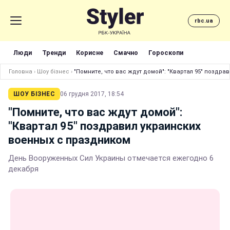
rbc.ua
Люди
Тренди
Корисне
Смачно
Гороскопи
Головна
›
Шоу бізнес
›
"Помните, что вас ждут домой": "Квартал 95" поздр
ШОУ БІЗНЕС
06 грудня 2017, 18:54
"Помните, что вас ждут домой":
"Квартал 95" поздравил украинских
военных с праздником
День Вооруженных Сил Украины отмечается ежегодно 6
декабря