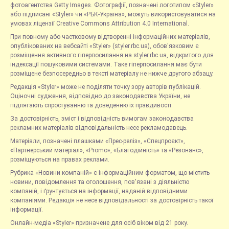
фотоагентства Getty Images. Фотографії, позначені логотипом «Styler»
або підписані «Styler» чи «РБК-Україна», можуть використовуватися на
умовах ліцензії Creative Commons Attribution 4.0 International.
При повному або частковому відтворенні інформаційних матеріалів,
опублікованих на вебсайті «Styler» (styler.rbc.ua), обов'язковим є
розміщення активного гіперпосилання на styler.rbc.ua, відкритого для
індексації пошуковими системами. Таке гіперпосилання має бути
розміщене безпосередньо в тексті матеріалу не нижче другого абзацу.
Редакція «Styler» може не поділяти точку зору авторів публікацій.
Оціночні судження, відповідно до законодавства України, не
підлягають спростуванню та доведенню їх правдивості.
За достовірність, зміст і відповідність вимогам законодавства
рекламних матеріалів відповідальність несе рекламодавець.
Матеріали, позначені плашками «Прес-реліз», «Спецпроєкт»,
«Партнерський матеріал», «Promo», «Благодійність» та «Резонанс»,
розміщуються на правах реклами.
Рубрика «Новини компаній» є інформаційним форматом, що містить
новини, повідомлення та оголошення, пов'язані з діяльністю
компаній, і ґрунтується на інформації, наданій відповідними
компаніями. Редакція не несе відповідальності за достовірність такої
інформації.
Онлайн-медіа «Styler» призначене для осіб віком від 21 року.