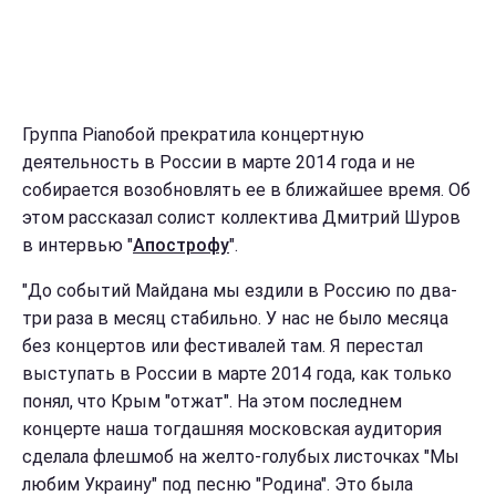
Группа Pianoбой прекратила концертную
деятельность в России в марте 2014 года и не
собирается возобновлять ее в ближайшее время. Об
этом рассказал солист коллектива Дмитрий Шуров
в интервью "
Апострофу
".
"До событий Майдана мы ездили в Россию по два-
три раза в месяц стабильно. У нас не было месяца
без концертов или фестивалей там. Я перестал
выступать в России в марте 2014 года, как только
понял, что Крым "отжат". На этом последнем
концерте наша тогдашняя московская аудитория
сделала флешмоб на желто-голубых листочках "Мы
любим Украину" под песню "Родина". Это была