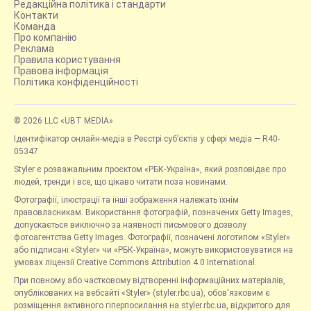
Редакційна політика і стандарти
Контакти
Команда
Про компанію
Реклама
Правила користування
Правова інформація
Політика конфіденційності
© 2026 LLC «UBT MEDIA»
Ідентифікатор онлайн-медіа в Реєстрі суб’єктів у сфері медіа — R40-
05347
Styler є розважальним проєктом «РБК-Україна», який розповідає про
людей, тренди і все, що цікаво читати поза новинами.
Фотографії, ілюстрації та інші зображення належать їхнім
правовласникам. Використання фотографій, позначених Getty Images,
допускається виключно за наявності письмового дозволу
фотоагентства Getty Images. Фотографії, позначені логотипом «Styler»
або підписані «Styler» чи «РБК-Україна», можуть використовуватися на
умовах ліцензії Creative Commons Attribution 4.0 International.
При повному або частковому відтворенні інформаційних матеріалів,
опублікованих на вебсайті «Styler» (styler.rbc.ua), обов'язковим є
розміщення активного гіперпосилання на styler.rbc.ua, відкритого для