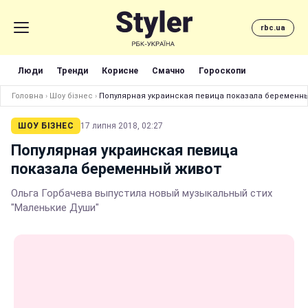
rbc.ua
Люди
Тренди
Корисне
Смачно
Гороскопи
Головна
›
Шоу бізнес
›
Популярная украинская певица показала беременн
ШОУ БІЗНЕС
17 липня 2018, 02:27
Популярная украинская певица
показала беременный живот
Ольга Горбачева выпустила новый музыкальный стих
"Маленькие Души"