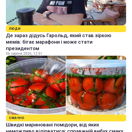
ЛЮДИ
Де зараз дідусь Гарольд, який став зіркою
мемів: бігає марафони і може стати
президентом
06 серпня 2026, 12:51
СМАЧНО
Швидкі мариновані помідори, від яких
неможливо відірватися: справжній вибух смаку