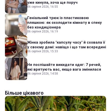
уже кинула, хоча ще поруч
06 серпня 2026, 16:55
Геніальний трюк із пластиковою
пляшкою: як охолодити кімнату в спеку
без кондиціонера
06 серпня 2026, 16:19
Жінка зробила "капсулу часу" й сховала її
у своєму домі: навіщо і що там всередині
06 серпня 2026, 15:33
Не поспішайте викидати одяг: 7 речей,
які врятують вас, якщо вага змінилася
06 серпня 2026, 14:58
Більше цікавого