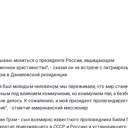
зываю молиться о президенте России, защищающем
ионное христианство", - сказал он на встрече с патриархо
ом в Даниловской резиденции.
 я был молодым человеком, мы переживали, что мир стане
ным под влиянием коммунизма, но коммунизм пал, а без
 не делось. К сожалению, и мой президент пропагандирует
ие", - отметил американский миссионер.
ин Грэм - сын всемирно известного проповедника Билли Г
кратно приезжавшего в СССР и Россию и установившего