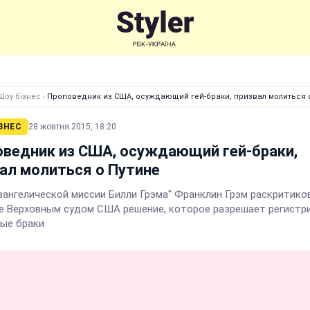
Шоу бізнес
›
Проповедник из США, осуждающий гей-браки, призвал молиться 
ЗНЕС
28 жовтня 2015, 18:20
ведник из США, осуждающий гей-браки,
ал молиться о Путине
Евангелической миссии Билли Грэма" Франклин Грэм раскритико
е Верховным судом США решение, которое разрешает регистр
ые браки