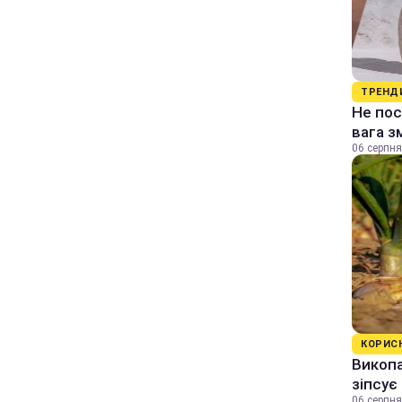
ТРЕНД
Не пос
вага з
06 серпня
КОРИС
Викопа
зіпсує
06 серпня