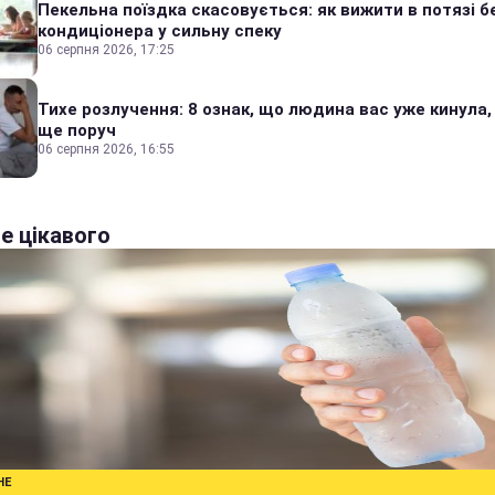
Пекельна поїздка скасовується: як вижити в потязі б
кондиціонера у сильну спеку
06 серпня 2026, 17:25
Тихе розлучення: 8 ознак, що людина вас уже кинула,
ще поруч
06 серпня 2026, 16:55
е цікавого
НЕ