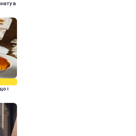
нату в
що і