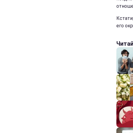
отноше
Кстати
его ок
Чита