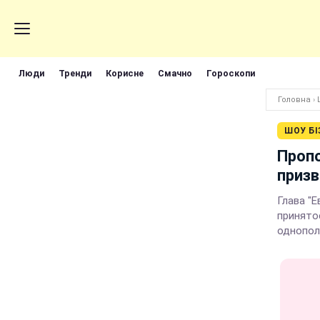
Люди
Тренди
Корисне
Смачно
Гороскопи
Головна
›
ШОУ БІ
Пропо
призв
Глава "
принято
однопол