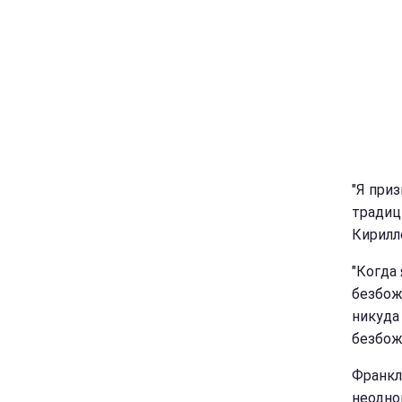
"Я при
традиц
Кирилл
"Когда
безбож
никуда
безбож
Франкл
неодно