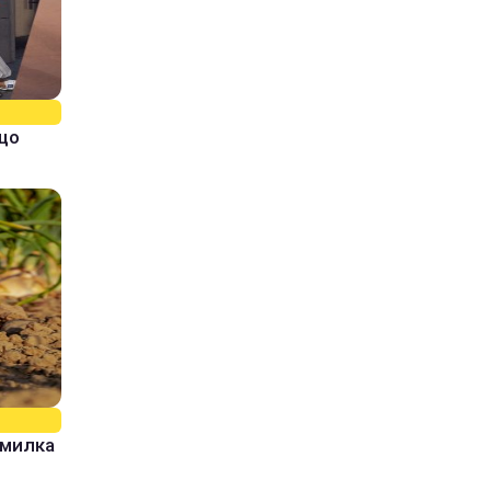
кщо
омилка