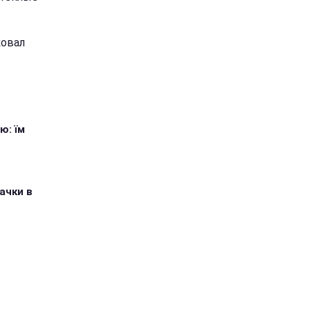
ковал
ю: їм
ачки в