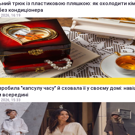
ьний трюк із пластиковою пляшкою: як охолодити кім
без кондиціонера
 2026, 16:19
зробила "капсулу часу" й сховала її у своєму домі: наві
м всередині
 2026, 15:33