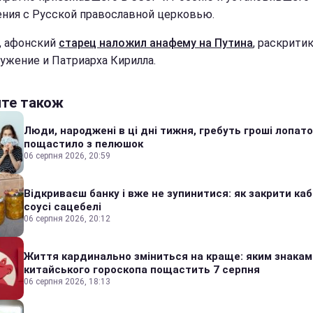
ния с Русской православной церковью.
, афонский
старец наложил анафему на Путина
, раскрити
ружение и Патриарха Кирилла.
йте також
Люди, народжені в ці дні тижня, гребуть гроші лопато
пощастило з пелюшок
06 серпня 2026, 20:59
Відкриваєш банку і вже не зупинитися: як закрити каб
соусі сацебелі
06 серпня 2026, 20:12
Життя кардинально зміниться на краще: яким знакам
китайського гороскопа пощастить 7 серпня
06 серпня 2026, 18:13