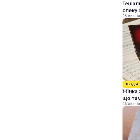
Геніал
спеку 
06 серпня
ЛЮДИ
Жінка 
що та
06 серпня