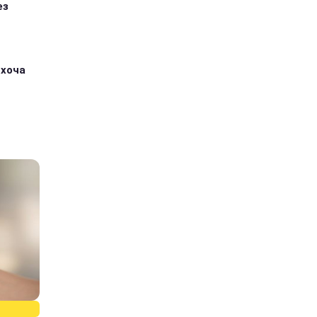
ез
 хоча