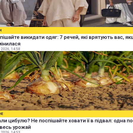
И
пішайте викидати одяг: 7 речей, які врятують вас, я
мінилася
 2026, 14:58
НЕ
ли цибулю? Не поспішайте ховати її в підвал: одна п
 весь урожай
 2026, 14:53