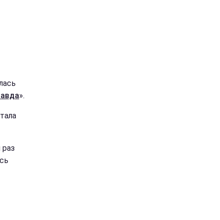
лась
равда
».
тала
 раз
ась