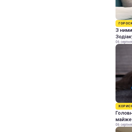
ГОРОС
З ними
Зодіак
06 серпня
КОРИС
Головн
майже 
06 серпня