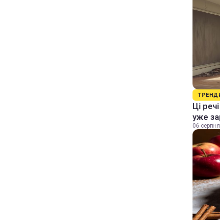
ТРЕНД
Ці реч
уже за
06 серпня