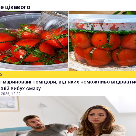
е цікавого
О
 мариновані помідори, від яких неможливо відірвати
ній вибух смаку
 2026, 12:22