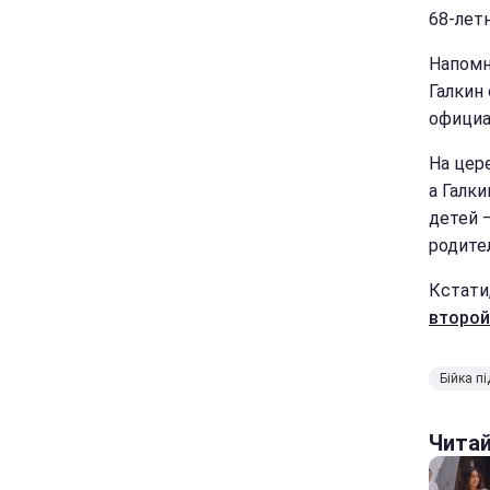
68-лет
Напомн
Галкин
официа
На цер
а Галк
детей 
родите
Кстати
второй
Бійка п
Чита