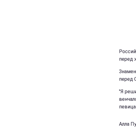
Россий
перед 
Знамен
перед 
"Я реш
венчал
певица
Алла П