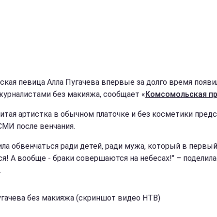
ская певица Алла Пугачева впервые за долго время появи
журналистами без макияжа, сообщает «
Комсомольская п
итая артистка в обычном платочке и без косметики предс
СМИ после венчания.
ила обвенчаться ради детей, ради мужа, который в первый
ся! А вообще - браки совершаются на небесах!" – поделил
.
угачева без макияжа (скриншот видео НТВ)