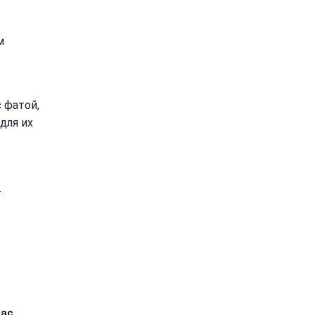
м
 фатой,
для их
я
ас,