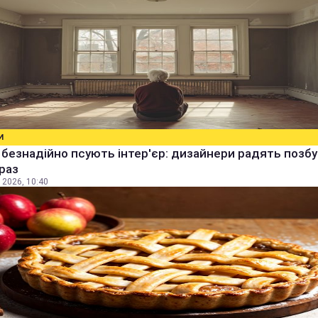
И
і безнадійно псують інтер'єр: дизайнери радять позбу
раз
 2026, 10:40