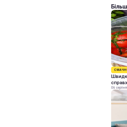
Більш
СМАЧН
Швидкі
справж
06 серпня