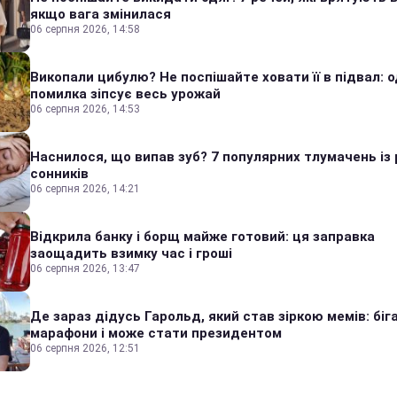
якщо вага змінилася
06 серпня 2026, 14:58
Викопали цибулю? Не поспішайте ховати її в підвал: 
помилка зіпсує весь урожай
06 серпня 2026, 14:53
Наснилося, що випав зуб? 7 популярних тлумачень із 
сонників
06 серпня 2026, 14:21
Відкрила банку і борщ майже готовий: ця заправка
заощадить взимку час і гроші
06 серпня 2026, 13:47
Де зараз дідусь Гарольд, який став зіркою мемів: біг
марафони і може стати президентом
06 серпня 2026, 12:51