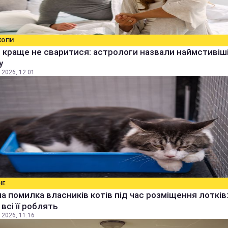
КОПИ
 краще не сваритися: астрологи назвали наймстивіші
у
 2026, 12:01
НЕ
а помилка власників котів під час розміщення лотків
всі її роблять
 2026, 11:16