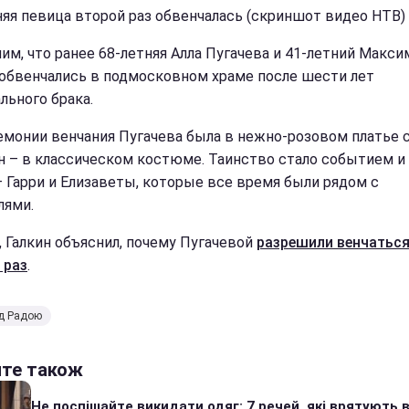
няя певица второй раз обвенчалась (скриншот видео НТВ)
им, что ранее 68-летняя Алла Пугачева и 41-летний Макси
 обвенчались в подмосковном храме после шести лет
льного брака.
емонии венчания Пугачева была в нежно-розовом платье с
ин – в классическом костюме. Таинство стало событием и 
– Гарри и Елизаветы, которые все время были рядом с
лями.
, Галкин объяснил, почему Пугачевой
разрешили венчатьс
 раз
.
ід Радою
йте також
Не поспішайте викидати одяг: 7 речей, які врятують в