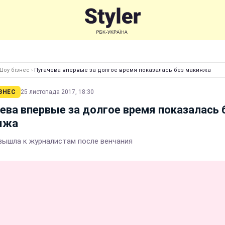
Шоу бізнес
›
Пугачева впервые за долгое время показалась без макияжа
ЗНЕС
25 листопада 2017, 18:30
ева впервые за долгое время показалась 
яжа
вышла к журналистам после венчания