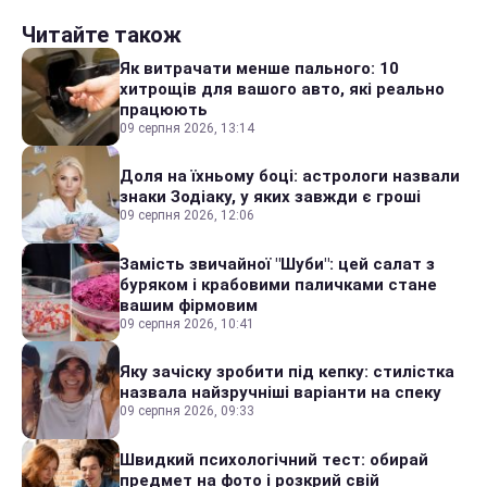
Читайте також
Як витрачати менше пального: 10
хитрощів для вашого авто, які реально
працюють
09 серпня 2026, 13:14
Доля на їхньому боці: астрологи назвали
знаки Зодіаку, у яких завжди є гроші
09 серпня 2026, 12:06
Замість звичайної "Шуби": цей салат з
буряком і крабовими паличками стане
вашим фірмовим
09 серпня 2026, 10:41
Яку зачіску зробити під кепку: стилістка
назвала найзручніші варіанти на спеку
09 серпня 2026, 09:33
Швидкий психологічний тест: обирай
предмет на фото і розкрий свій