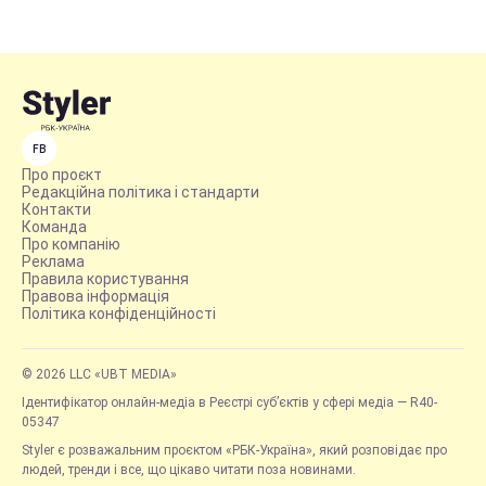
FB
Про проєкт
Редакційна політика і стандарти
Контакти
Команда
Про компанію
Реклама
Правила користування
Правова інформація
Політика конфіденційності
© 2026 LLC «UBT MEDIA»
Ідентифікатор онлайн-медіа в Реєстрі суб’єктів у сфері медіа — R40-
05347
Styler є розважальним проєктом «РБК-Україна», який розповідає про
людей, тренди і все, що цікаво читати поза новинами.