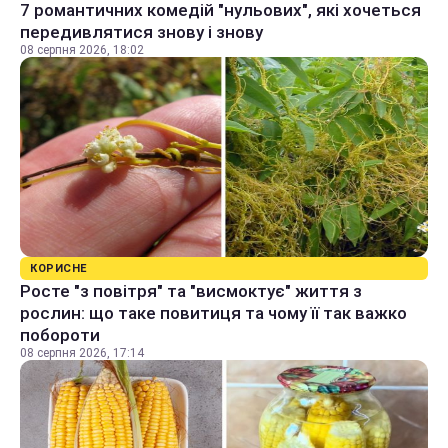
7 романтичних комедій "нульових", які хочеться
передивлятися знову і знову
08 серпня 2026, 18:02
КОРИСНЕ
Росте "з повітря" та "висмоктує" життя з
рослин: що таке повитиця та чому її так важко
побороти
08 серпня 2026, 17:14