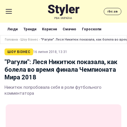
rbc.ua
Люди
Тренди
Корисне
Смачно
Гороскопи
Головна
›
Шоу бізнес
›
"Рагули": Леся Никитюк показала, как болела во вр
ШОУ БІЗНЕС
16 липня 2018, 13:31
"Рагули": Леся Никитюк показала, как
болела во время финала Чемпионата
Мира 2018
Никитюк попробовала себя в роли футбольного
комментатора