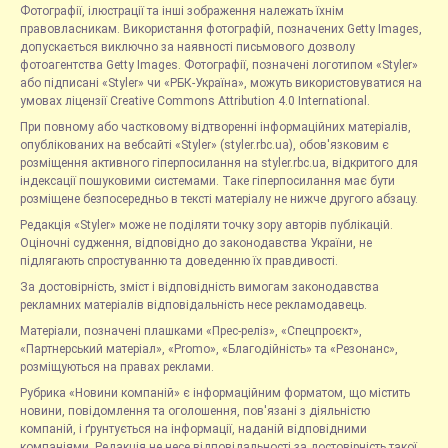
Фотографії, ілюстрації та інші зображення належать їхнім
правовласникам. Використання фотографій, позначених Getty Images,
допускається виключно за наявності письмового дозволу
фотоагентства Getty Images. Фотографії, позначені логотипом «Styler»
або підписані «Styler» чи «РБК-Україна», можуть використовуватися на
умовах ліцензії Creative Commons Attribution 4.0 International.
При повному або частковому відтворенні інформаційних матеріалів,
опублікованих на вебсайті «Styler» (styler.rbc.ua), обов'язковим є
розміщення активного гіперпосилання на styler.rbc.ua, відкритого для
індексації пошуковими системами. Таке гіперпосилання має бути
розміщене безпосередньо в тексті матеріалу не нижче другого абзацу.
Редакція «Styler» може не поділяти точку зору авторів публікацій.
Оціночні судження, відповідно до законодавства України, не
підлягають спростуванню та доведенню їх правдивості.
За достовірність, зміст і відповідність вимогам законодавства
рекламних матеріалів відповідальність несе рекламодавець.
Матеріали, позначені плашками «Прес-реліз», «Спецпроєкт»,
«Партнерський матеріал», «Promo», «Благодійність» та «Резонанс»,
розміщуються на правах реклами.
Рубрика «Новини компаній» є інформаційним форматом, що містить
новини, повідомлення та оголошення, пов'язані з діяльністю
компаній, і ґрунтується на інформації, наданій відповідними
компаніями. Редакція не несе відповідальності за достовірність такої