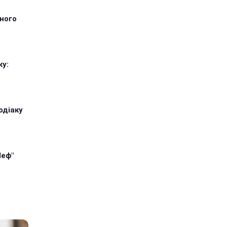
тного
ку:
одіаку
Шеф"