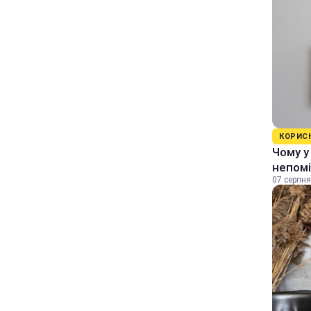
КОРИС
Чому у
непомі
07 серпня