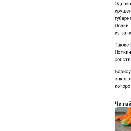
Одной 
крушен
губерн
Псаки.
из-за 
Также 
Ноткин
собств
Борису
онколо
которо
Чита