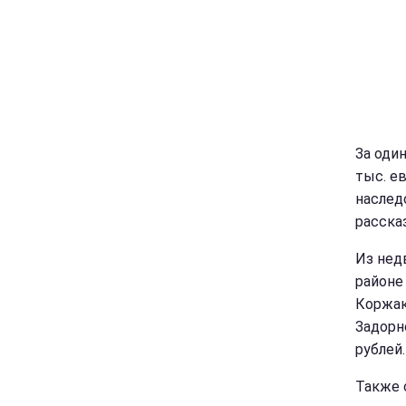
За оди
тыс. е
наслед
расска
Из нед
районе
Коржак
Задорн
рублей.
Также 