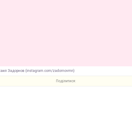
хаил Задорнов (instagram.com/zadornovmn)
Поділитися: