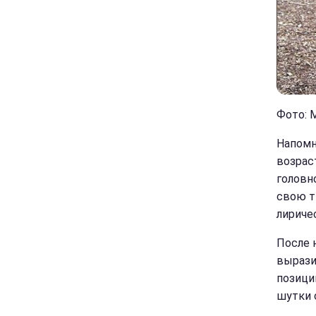
Фото: 
Напомн
возрас
головн
свою т
лириче
После 
вырази
позици
шутки о