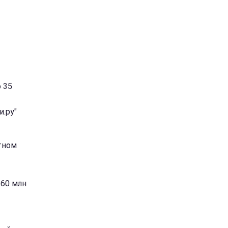
 35
.ру"
тном
-60 млн