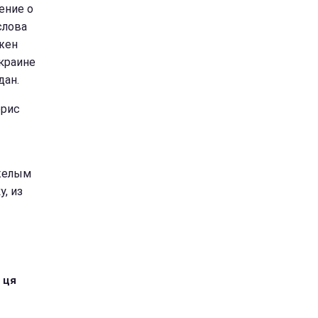
ение о
слова
жен
Украине
дан.
орис
яжелым
, из
 ця