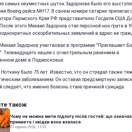
из самых неуместных шуток Задорнова было его выступл
ии Boeing рейса МН17. В своем номере сатирик приписал 
атора Пермского Края РФ представителю Госдепа США Д
 После этого Михаил Задорнов стал персоной нон грата в 
неоднократных оскорбительных заявлений в адрес ее граж
Михаил Задорнов участвовал в программе "Приглашает Б
". Телеведущего нашли с огнестрельным ранением в
енном доме в Подмосковье.
 Ноткину было 75 лет. Известно, что он страдал также т
гическим заболеванием. Он оставил предсмертную записку
й следует, что именно болезнь стала причиной суицида.
йте також
Чому не можна мити підлогу після гостей: що означає
прикмета і звідки вона взялася
07 серпня 2026, 13:55