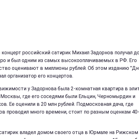
н концерт российский сатирик Михаил Задорнов получал до
вро и был одним из самых высокооплачиваемых в РФ. Его
ство оценивают в миллионы рублей. Об этом изданию "Дни
зал организатор его концертов.
вижимости у Задорнова была 2-комнатная квартира в эли
 Москвы, где его соседями были Ельцин, Черномырдин и
ов. Ее оценили в 20 млн рублей. Подмосковная дача, где
ов проводил много времени, стоит по разным оценкам 40
сатирик владел домом своего отца в Юрмале на Рижском