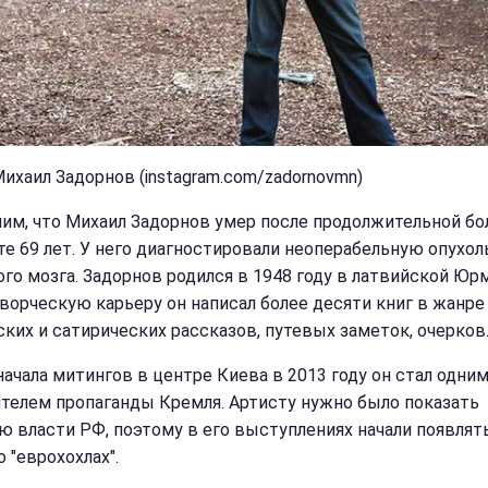
Михаил Задорнов (instagram.com/zadornovmn)
им, что Михаил Задорнов умер после продолжительной бо
те 69 лет. У него диагностировали неоперабельную опухол
ого мозга. Задорнов родился в 1948 году в латвийской Юрм
ворческую карьеру он написал более десяти книг в жанре
ских и сатирических рассказов, путевых заметок, очерков
начала митингов в центре Киева в 2013 году он стал одним
телем пропаганды Кремля. Артисту нужно было показать
ю власти РФ, поэтому в его выступлениях начали появлят
 "еврохохлах".