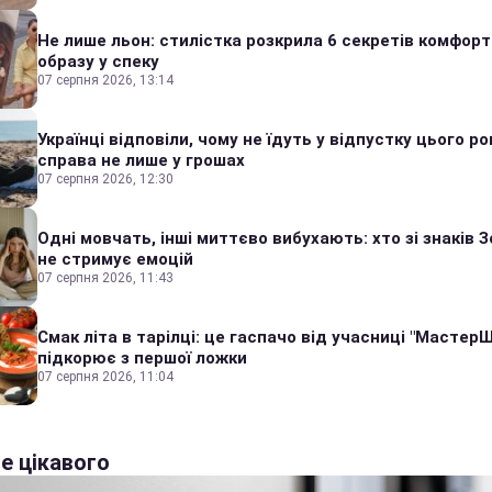
Не лише льон: стилістка розкрила 6 секретів комфор
образу у спеку
07 серпня 2026, 13:14
Українці відповіли, чому не їдуть у відпустку цього ро
справа не лише у грошах
07 серпня 2026, 12:30
Одні мовчать, інші миттєво вибухають: хто зі знаків З
не стримує емоцій
07 серпня 2026, 11:43
Смак літа в тарілці: це гаспачо від учасниці "Мастер
підкорює з першої ложки
07 серпня 2026, 11:04
е цікавого