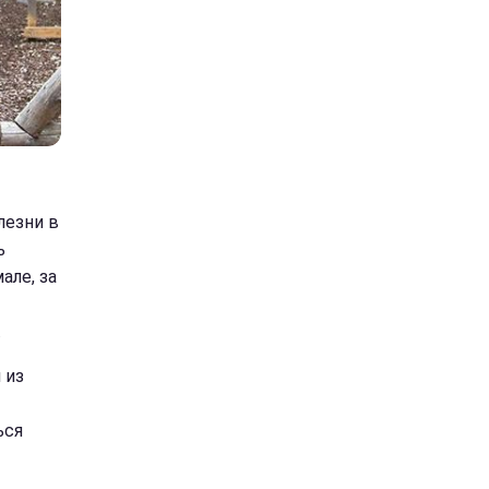
лезни в
ь
але, за
.
 из
ься