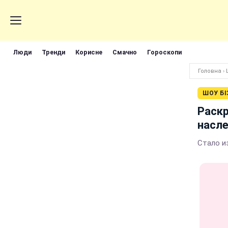
Люди
Тренди
Корисне
Смачно
Гороскопи
Головна
›
ШОУ БІ
Раск
насл
Стало и