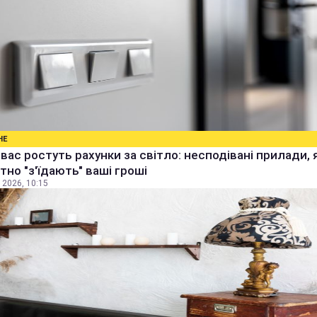
НЕ
 вас ростуть рахунки за світло: несподівані прилади, 
тно "з'їдають" ваші гроші
 2026, 10:15