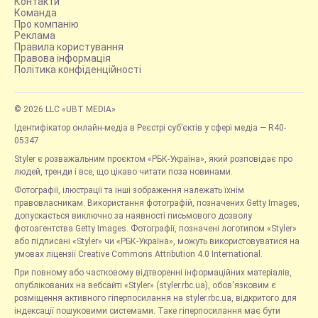
Контакти
Команда
Про компанію
Реклама
Правила користування
Правова інформація
Політика конфіденційності
© 2026 LLC «UBT MEDIA»
Ідентифікатор онлайн-медіа в Реєстрі суб’єктів у сфері медіа — R40-
05347
Styler є розважальним проєктом «РБК-Україна», який розповідає про
людей, тренди і все, що цікаво читати поза новинами.
Фотографії, ілюстрації та інші зображення належать їхнім
правовласникам. Використання фотографій, позначених Getty Images,
допускається виключно за наявності письмового дозволу
фотоагентства Getty Images. Фотографії, позначені логотипом «Styler»
або підписані «Styler» чи «РБК-Україна», можуть використовуватися на
умовах ліцензії Creative Commons Attribution 4.0 International.
При повному або частковому відтворенні інформаційних матеріалів,
опублікованих на вебсайті «Styler» (styler.rbc.ua), обов'язковим є
розміщення активного гіперпосилання на styler.rbc.ua, відкритого для
індексації пошуковими системами. Таке гіперпосилання має бути