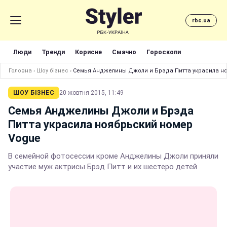
rbc.ua
Люди
Тренди
Корисне
Смачно
Гороскопи
Головна
›
Шоу бізнес
›
Семья Анджелины Джоли и Брэда Питта украсила н
ШОУ БІЗНЕС
20 жовтня 2015, 11:49
Семья Анджелины Джоли и Брэда
Питта украсила ноябрьский номер
Vogue
В семейной фотосессии кроме Анджелины Джоли приняли
участие муж актрисы Брэд Питт и их шестеро детей