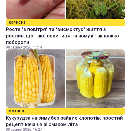
КОРИСНЕ
Росте "з повітря" та "висмоктує" життя з
рослин: що таке повитиця та чому її так важко
побороти
08 серпня 2026, 17:14
СМАЧНО
Кукурудза на зиму без зайвих клопотів: простий
рецепт качанів зі смаком літа
08 серпня 2026, 16:27