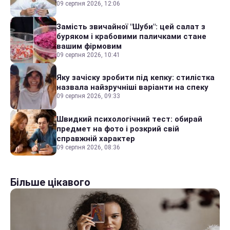
09 серпня 2026, 12:06
Замість звичайної "Шуби": цей салат з
буряком і крабовими паличками стане
вашим фірмовим
09 серпня 2026, 10:41
Яку зачіску зробити під кепку: стилістка
назвала найзручніші варіанти на спеку
09 серпня 2026, 09:33
Швидкий психологічний тест: обирай
предмет на фото і розкрий свій
справжній характер
09 серпня 2026, 08:36
Більше цікавого