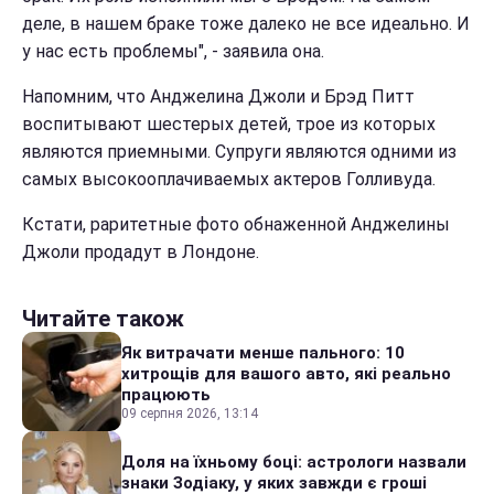
деле, в нашем браке тоже далеко не все идеально. И
у нас есть проблемы", - заявила она.
Напомним, что Анджелина Джоли и Брэд Питт
воспитывают шестерых детей, трое из которых
являются приемными. Супруги являются одними из
самых высокооплачиваемых актеров Голливуда.
Кстати, раритетные фото обнаженной Анджелины
Джоли продадут в Лондоне.
Читайте також
Як витрачати менше пального: 10
хитрощів для вашого авто, які реально
працюють
09 серпня 2026, 13:14
Доля на їхньому боці: астрологи назвали
знаки Зодіаку, у яких завжди є гроші