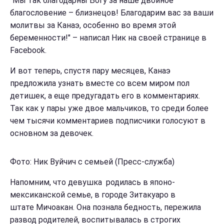
"Мы так благодарны Богу за наше двойное
благословение – близнецов! Благодарим вас за ваши
молитвы за Канаэ, особенно во время этой
беременности!" – написал Ник на своей странице в
Facebook.
И вот теперь, спустя пару месяцев, Канаэ
предложила узнать вместе со всем миром пол
детишек, а еще предугадать его в комментариях.
Так как у пары уже двое мальчиков, то среди более
чем тысячи комментариев подписчики голосуют в
основном за девочек.
Фото: Ник Вуйчич с семьей (Пресс-служба)
Напомним, что девушка родилась в японо-
мексиканской семье, в городе Зитакуаро в
штате Мичоакан. Она познала бедность, пережила
развод родителей, воспитывалась в строгих