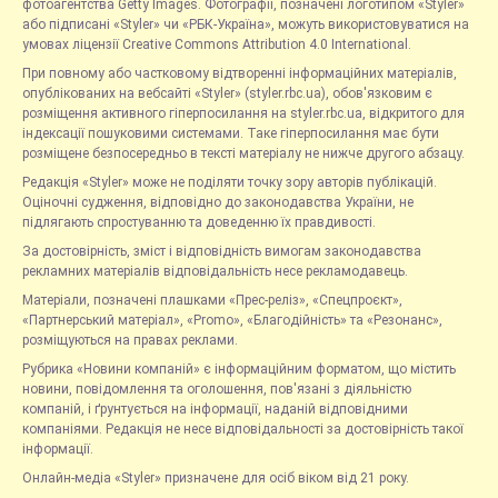
фотоагентства Getty Images. Фотографії, позначені логотипом «Styler»
або підписані «Styler» чи «РБК-Україна», можуть використовуватися на
умовах ліцензії Creative Commons Attribution 4.0 International.
При повному або частковому відтворенні інформаційних матеріалів,
опублікованих на вебсайті «Styler» (styler.rbc.ua), обов'язковим є
розміщення активного гіперпосилання на styler.rbc.ua, відкритого для
індексації пошуковими системами. Таке гіперпосилання має бути
розміщене безпосередньо в тексті матеріалу не нижче другого абзацу.
Редакція «Styler» може не поділяти точку зору авторів публікацій.
Оціночні судження, відповідно до законодавства України, не
підлягають спростуванню та доведенню їх правдивості.
За достовірність, зміст і відповідність вимогам законодавства
рекламних матеріалів відповідальність несе рекламодавець.
Матеріали, позначені плашками «Прес-реліз», «Спецпроєкт»,
«Партнерський матеріал», «Promo», «Благодійність» та «Резонанс»,
розміщуються на правах реклами.
Рубрика «Новини компаній» є інформаційним форматом, що містить
новини, повідомлення та оголошення, пов'язані з діяльністю
компаній, і ґрунтується на інформації, наданій відповідними
компаніями. Редакція не несе відповідальності за достовірність такої
інформації.
Онлайн-медіа «Styler» призначене для осіб віком від 21 року.