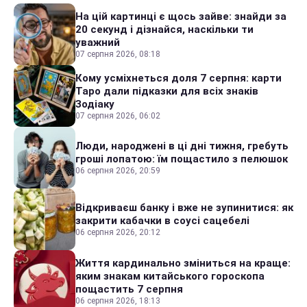
На цій картинці є щось зайве: знайди за
20 секунд і дізнайся, наскільки ти
уважний
07 серпня 2026, 08:18
Кому усміхнеться доля 7 серпня: карти
Таро дали підказки для всіх знаків
Зодіаку
07 серпня 2026, 06:02
Люди, народжені в ці дні тижня, гребуть
гроші лопатою: їм пощастило з пелюшок
06 серпня 2026, 20:59
Відкриваєш банку і вже не зупинитися: як
закрити кабачки в соусі сацебелі
06 серпня 2026, 20:12
Життя кардинально зміниться на краще:
яким знакам китайського гороскопа
пощастить 7 серпня
06 серпня 2026, 18:13