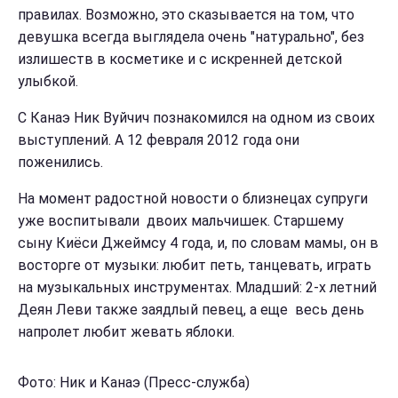
правилах. Возможно, это сказывается на том, что
девушка всегда выглядела очень "натурально", без
излишеств в косметике и с искренней детской
улыбкой.
C Канаэ Ник Вуйчич познакомился на одном из своих
выступлений. А 12 февраля 2012 года они
поженились.
На момент радостной новости о близнецах супруги
уже воспитывали двоих мальчишек. Старшему
сыну Киёси Джеймсу 4 года, и, по словам мамы, он в
восторге от музыки: любит петь, танцевать, играть
на музыкальных инструментах. Младший: 2-х летний
Деян Леви также заядлый певец, а еще весь день
напролет любит жевать яблоки.
Фото: Ник и Канаэ (Пресс-служба)