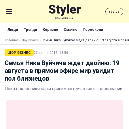
rbc.ua
Люди
Тренди
Корисне
Смачно
Гороскопи
Головна
›
Шоу бізнес
›
Семья Ника Вуйчича ждет двойню: 19 августа в пря
ШОУ БІЗНЕС
27 липня 2017, 13:56
Семья Ника Вуйчича ждет двойню: 19
августа в прямом эфире мир увидит
пол близнецов
Пока поклонники пары принимают участие в голосовании