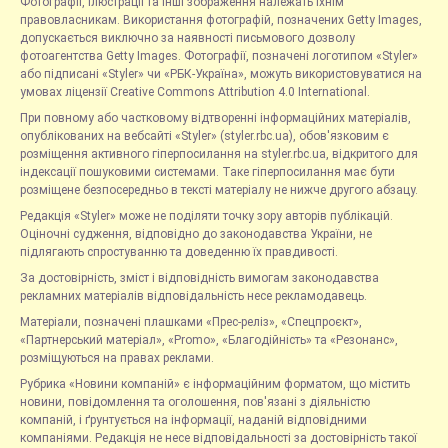
Фотографії, ілюстрації та інші зображення належать їхнім
правовласникам. Використання фотографій, позначених Getty Images,
допускається виключно за наявності письмового дозволу
фотоагентства Getty Images. Фотографії, позначені логотипом «Styler»
або підписані «Styler» чи «РБК-Україна», можуть використовуватися на
умовах ліцензії Creative Commons Attribution 4.0 International.
При повному або частковому відтворенні інформаційних матеріалів,
опублікованих на вебсайті «Styler» (styler.rbc.ua), обов'язковим є
розміщення активного гіперпосилання на styler.rbc.ua, відкритого для
індексації пошуковими системами. Таке гіперпосилання має бути
розміщене безпосередньо в тексті матеріалу не нижче другого абзацу.
Редакція «Styler» може не поділяти точку зору авторів публікацій.
Оціночні судження, відповідно до законодавства України, не
підлягають спростуванню та доведенню їх правдивості.
За достовірність, зміст і відповідність вимогам законодавства
рекламних матеріалів відповідальність несе рекламодавець.
Матеріали, позначені плашками «Прес-реліз», «Спецпроєкт»,
«Партнерський матеріал», «Promo», «Благодійність» та «Резонанс»,
розміщуються на правах реклами.
Рубрика «Новини компаній» є інформаційним форматом, що містить
новини, повідомлення та оголошення, пов'язані з діяльністю
компаній, і ґрунтується на інформації, наданій відповідними
компаніями. Редакція не несе відповідальності за достовірність такої