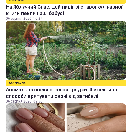
СМАЧНО
На Яблучний Спас: цей пиріг зі старої кулінарної
книги пекли наші бабусі
06 серпня 2026, 10:24
КОРИСНЕ
Аномальна спека спалює грядки: 4 ефективні
способи врятувати овочі від загибелі
06 серпня 2026, 09:56