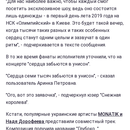
"Для нас наиболее важно, чтобы каждый смог
посетить эксклюзивное шоу, ведь оно состоится
лишь единожды - в первый день лета 2019 года на
НСК «Олимпийский» в Киеве. Это будет такой вечер,
когда тысячи таких разных и таких особенных
сердец станут одним целым и зазвучат в один
ритм", - подчеркивается в тексте сообщения.
В то же время фанаты исполнителя уточнили, что на
концерте "сердца забьются в унисон".
"Сердца семи тысяч забьются в унисон", - сказал
пользователь Аринка Петровна.
"Ого, вот это заявочка", - подчеркнул юзер "Снежная
королева".
Кстати, популярные украинские артисты
MONATIK и
Надя Дорофеева
представили совместный трек.
Композиция получила название "Глубоко...".