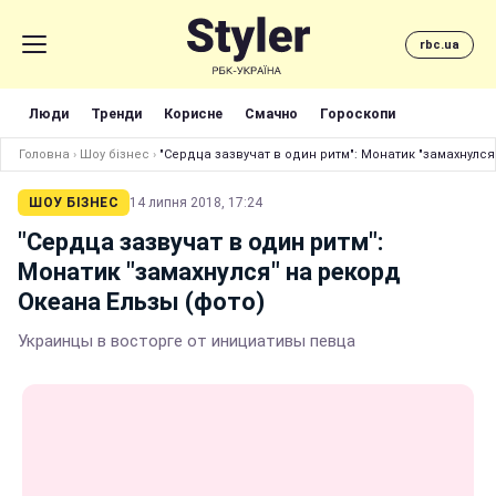
rbc.ua
Люди
Тренди
Корисне
Смачно
Гороскопи
Головна
›
Шоу бізнес
›
"Сердца зазвучат в один ритм": Монатик "замахнулся
ШОУ БІЗНЕС
14 липня 2018, 17:24
"Сердца зазвучат в один ритм":
Монатик "замахнулся" на рекорд
Океана Ельзы (фото)
Украинцы в восторге от инициативы певца