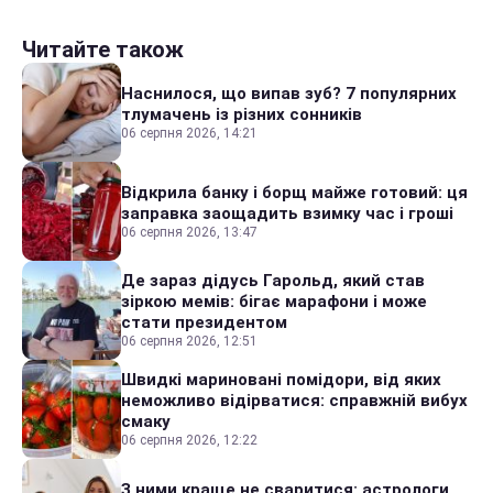
Читайте також
Наснилося, що випав зуб? 7 популярних
тлумачень із різних сонників
06 серпня 2026, 14:21
Відкрила банку і борщ майже готовий: ця
заправка заощадить взимку час і гроші
06 серпня 2026, 13:47
Де зараз дідусь Гарольд, який став
зіркою мемів: бігає марафони і може
стати президентом
06 серпня 2026, 12:51
Швидкі мариновані помідори, від яких
неможливо відірватися: справжній вибух
смаку
06 серпня 2026, 12:22
З ними краще не сваритися: астрологи