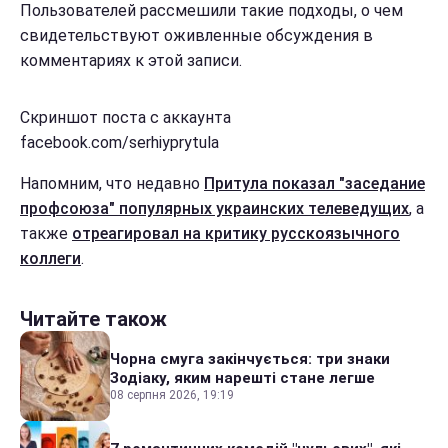
Пользователей рассмешили такие подходы, о чем
свидетельствуют оживленные обсуждения в
комментариях к этой записи.
Скриншот поста с аккаунта
facebook.com/serhiyprytula
Напомним, что недавно
Притула показал "заседание
профсоюза" популярных украинских телеведущих
, а
также
отреагировал на критику русскоязычного
коллеги
.
Читайте також
Чорна смуга закінчується: три знаки
Зодіаку, яким нарешті стане легше
08 серпня 2026, 19:19