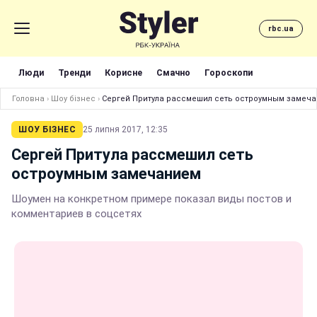
rbc.ua
Люди
Тренди
Корисне
Смачно
Гороскопи
Головна
›
Шоу бізнес
›
Сергей Притула рассмешил сеть остроумным замеч
ШОУ БІЗНЕС
25 липня 2017, 12:35
Сергей Притула рассмешил сеть
остроумным замечанием
Шоумен на конкретном примере показал виды постов и
комментариев в соцсетях