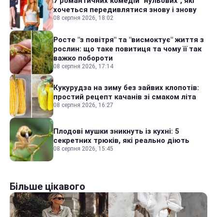
7 романтичних комедій "нульових", які
хочеться передивлятися знову і знову
08 серпня 2026, 18:02
Росте "з повітря" та "висмоктує" життя з
рослин: що таке повитиця та чому її так
важко побороти
08 серпня 2026, 17:14
Кукурудза на зиму без зайвих клопотів:
простий рецепт качанів зі смаком літа
08 серпня 2026, 16:27
Плодові мушки зникнуть із кухні: 5
секретних трюків, які реально діють
08 серпня 2026, 15:45
Більше цікавого