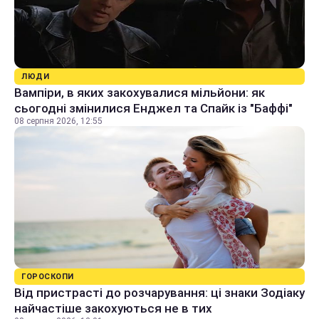
ЛЮДИ
Вампіри, в яких закохувалися мільйони: як
сьогодні змінилися Енджел та Спайк із "Баффі"
08 серпня 2026, 12:55
ГОРОСКОПИ
Від пристрасті до розчарування: ці знаки Зодіаку
найчастіше закохуються не в тих