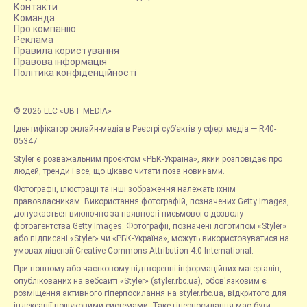
Контакти
Команда
Про компанію
Реклама
Правила користування
Правова інформація
Політика конфіденційності
© 2026 LLC «UBT MEDIA»
Ідентифікатор онлайн-медіа в Реєстрі суб’єктів у сфері медіа — R40-
05347
Styler є розважальним проєктом «РБК-Україна», який розповідає про
людей, тренди і все, що цікаво читати поза новинами.
Фотографії, ілюстрації та інші зображення належать їхнім
правовласникам. Використання фотографій, позначених Getty Images,
допускається виключно за наявності письмового дозволу
фотоагентства Getty Images. Фотографії, позначені логотипом «Styler»
або підписані «Styler» чи «РБК-Україна», можуть використовуватися на
умовах ліцензії Creative Commons Attribution 4.0 International.
При повному або частковому відтворенні інформаційних матеріалів,
опублікованих на вебсайті «Styler» (styler.rbc.ua), обов'язковим є
розміщення активного гіперпосилання на styler.rbc.ua, відкритого для
індексації пошуковими системами. Таке гіперпосилання має бути