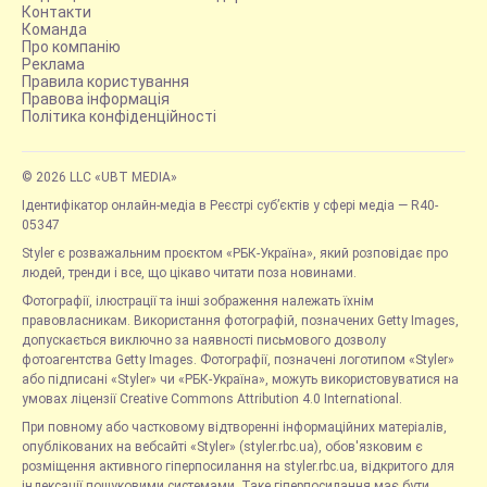
Контакти
Команда
Про компанію
Реклама
Правила користування
Правова інформація
Політика конфіденційності
© 2026 LLC «UBT MEDIA»
Ідентифікатор онлайн-медіа в Реєстрі суб’єктів у сфері медіа — R40-
05347
Styler є розважальним проєктом «РБК-Україна», який розповідає про
людей, тренди і все, що цікаво читати поза новинами.
Фотографії, ілюстрації та інші зображення належать їхнім
правовласникам. Використання фотографій, позначених Getty Images,
допускається виключно за наявності письмового дозволу
фотоагентства Getty Images. Фотографії, позначені логотипом «Styler»
або підписані «Styler» чи «РБК-Україна», можуть використовуватися на
умовах ліцензії Creative Commons Attribution 4.0 International.
При повному або частковому відтворенні інформаційних матеріалів,
опублікованих на вебсайті «Styler» (styler.rbc.ua), обов'язковим є
розміщення активного гіперпосилання на styler.rbc.ua, відкритого для
індексації пошуковими системами. Таке гіперпосилання має бути