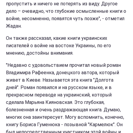
пропустить и ничего не потерять из виду. Другое
дело – очевидно, что глубокие осмысленные книги о
войне, несомненно, появятся чуть позже", - отметил
Жадан.
Он также рассказал, какие книги украинских
писателей о войне на востоке Украины, по его
мнению, достойны внимания.
"Недавно с удовольствием прочитал новый роман
Владимира Рафеенка, донецкого автора, который
живет в Киеве. Называется эта книга "Долгота
дней". Роман появился и на русском языке, и в
прекрасном переводе на украинский, который
сделала Марьяна Кияновская. Это глубокая,
болезненная и очень раздражающая книга. Думаю,
многих она заинтересует. Могу вспомнить, конечно,
книгу Бориса Гуменюка - позывной "Кармелюк". Он
был непосредственным участником этой войны и