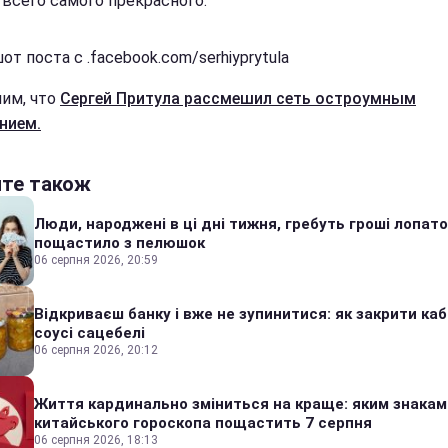
 всего самого прекрасного.
т поста с .facebook.com/serhiyprytula
им, что
Сергей Притула рассмешил сеть остроумным
нием.
йте також
Люди, народжені в ці дні тижня, гребуть гроші лопато
пощастило з пелюшок
06 серпня 2026, 20:59
Відкриваєш банку і вже не зупинитися: як закрити каб
соусі сацебелі
06 серпня 2026, 20:12
Життя кардинально зміниться на краще: яким знакам
китайського гороскопа пощастить 7 серпня
06 серпня 2026, 18:13