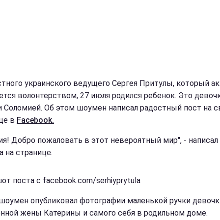
стного украинского ведущего Сергея Притулы, который а
ется волонтерством, 27 июля родился ребенок. Это девочк
и Соломией. Об этом шоумен написал радостный пост на с
це в
Facebook.
ия! Добро пожаловать в этот невероятный мир", - написал
а на странице.
т поста с facebook.com/serhiyprytula
шоумен опубликовал фотографии маленькой ручки девочк
нной жены Катерины и самого себя в родильном доме.