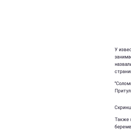
У изве
занима
назвал
страни
"Солом
Притул
Скриншо
Также 
береме