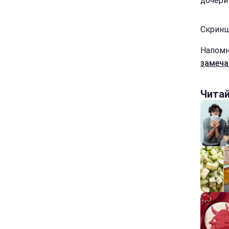
дочери
Скриншо
Напомн
замеча
Чита