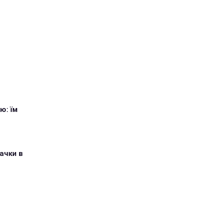
ю: їм
ачки в