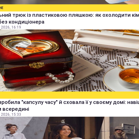
НЕ
ьний трюк із пластиковою пляшкою: як охолодити кім
без кондиціонера
 2026, 16:19
зробила "капсулу часу" й сховала її у своєму домі: наві
м всередині
 2026, 15:33