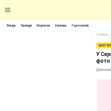
Люди
Тренди
Корисне
Смачно
Гороскопи
Головна
›
ШОУ БІ
У Сер
фото
Девочке