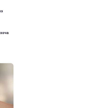
ез
 хоча