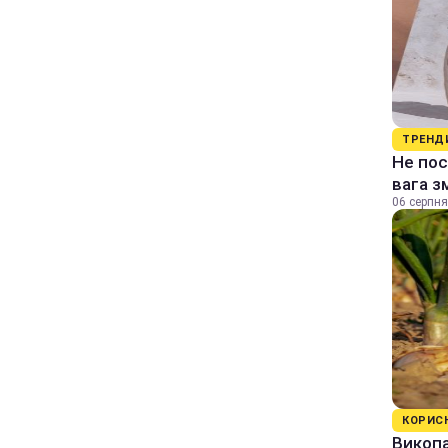
ТРЕНД
Не пос
вага з
06 серпня
КОРИС
Викопа