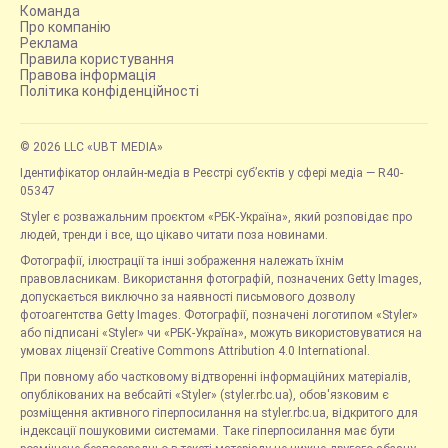
Команда
Про компанію
Реклама
Правила користування
Правова інформація
Політика конфіденційності
© 2026 LLC «UBT MEDIA»
Ідентифікатор онлайн-медіа в Реєстрі суб’єктів у сфері медіа — R40-
05347
Styler є розважальним проєктом «РБК-Україна», який розповідає про
людей, тренди і все, що цікаво читати поза новинами.
Фотографії, ілюстрації та інші зображення належать їхнім
правовласникам. Використання фотографій, позначених Getty Images,
допускається виключно за наявності письмового дозволу
фотоагентства Getty Images. Фотографії, позначені логотипом «Styler»
або підписані «Styler» чи «РБК-Україна», можуть використовуватися на
умовах ліцензії Creative Commons Attribution 4.0 International.
При повному або частковому відтворенні інформаційних матеріалів,
опублікованих на вебсайті «Styler» (styler.rbc.ua), обов'язковим є
розміщення активного гіперпосилання на styler.rbc.ua, відкритого для
індексації пошуковими системами. Таке гіперпосилання має бути