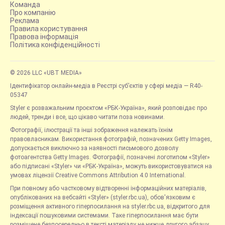
Команда
Про компанію
Реклама
Правила користування
Правова інформація
Політика конфіденційності
© 2026 LLC «UBT MEDIA»
Ідентифікатор онлайн-медіа в Реєстрі суб’єктів у сфері медіа — R40-
05347
Styler є розважальним проєктом «РБК-Україна», який розповідає про
людей, тренди і все, що цікаво читати поза новинами.
Фотографії, ілюстрації та інші зображення належать їхнім
правовласникам. Використання фотографій, позначених Getty Images,
допускається виключно за наявності письмового дозволу
фотоагентства Getty Images. Фотографії, позначені логотипом «Styler»
або підписані «Styler» чи «РБК-Україна», можуть використовуватися на
умовах ліцензії Creative Commons Attribution 4.0 International.
При повному або частковому відтворенні інформаційних матеріалів,
опублікованих на вебсайті «Styler» (styler.rbc.ua), обов'язковим є
розміщення активного гіперпосилання на styler.rbc.ua, відкритого для
індексації пошуковими системами. Таке гіперпосилання має бути
розміщене безпосередньо в тексті матеріалу не нижче другого абзацу.