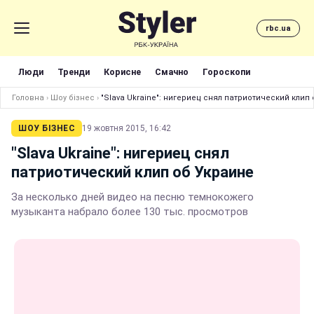
rbc.ua
Люди
Тренди
Корисне
Смачно
Гороскопи
Головна
›
Шоу бізнес
›
"Slava Ukraine": нигериец снял патриотический клип
ШОУ БІЗНЕС
19 жовтня 2015, 16:42
"Slava Ukraine": нигериец снял
патриотический клип об Украине
За несколько дней видео на песню темнокожего
музыканта набрало более 130 тыс. просмотров