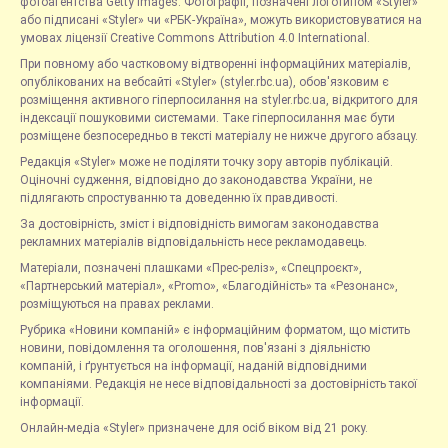
фотоагентства Getty Images. Фотографії, позначені логотипом «Styler»
або підписані «Styler» чи «РБК-Україна», можуть використовуватися на
умовах ліцензії Creative Commons Attribution 4.0 International.
При повному або частковому відтворенні інформаційних матеріалів,
опублікованих на вебсайті «Styler» (styler.rbc.ua), обов'язковим є
розміщення активного гіперпосилання на styler.rbc.ua, відкритого для
індексації пошуковими системами. Таке гіперпосилання має бути
розміщене безпосередньо в тексті матеріалу не нижче другого абзацу.
Редакція «Styler» може не поділяти точку зору авторів публікацій.
Оціночні судження, відповідно до законодавства України, не
підлягають спростуванню та доведенню їх правдивості.
За достовірність, зміст і відповідність вимогам законодавства
рекламних матеріалів відповідальність несе рекламодавець.
Матеріали, позначені плашками «Прес-реліз», «Спецпроєкт»,
«Партнерський матеріал», «Promo», «Благодійність» та «Резонанс»,
розміщуються на правах реклами.
Рубрика «Новини компаній» є інформаційним форматом, що містить
новини, повідомлення та оголошення, пов'язані з діяльністю
компаній, і ґрунтується на інформації, наданій відповідними
компаніями. Редакція не несе відповідальності за достовірність такої
інформації.
Онлайн-медіа «Styler» призначене для осіб віком від 21 року.