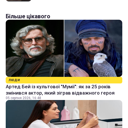
Більше цікавого
ЛЮДИ
Артед Бей із культової "Мумії": як за 25 років
змінився актор, який зіграв відважного героя
05 серпня 2026, 16:48