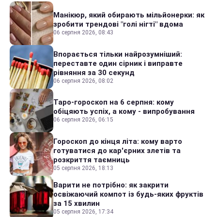
Манікюр, який обирають мільйонерки: як
зробити трендові "голі нігті" вдома
06 серпня 2026, 08:43
Впорається тільки найрозумніший:
переставте один сірник і виправте
рівняння за 30 секунд
06 серпня 2026, 08:02
Таро-гороскоп на 6 серпня: кому
обіцяють успіх, а кому - випробування
06 серпня 2026, 06:15
Гороскоп до кінця літа: кому варто
готуватися до кар'єрних злетів та
розкриття таємниць
05 серпня 2026, 18:13
Варити не потрібно: як закрити
освіжаючий компот із будь-яких фруктів
за 15 хвилин
05 серпня 2026, 17:34