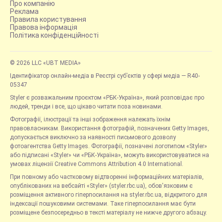
Про компанію
Реклама
Правила користування
Правова інформація
Політика конфіденційності
© 2026 LLC «UBT MEDIA»
Ідентифікатор онлайн-медіа в Реєстрі суб’єктів у сфері медіа — R40-
05347
Styler є розважальним проєктом «РБК-Україна», який розповідає про
людей, тренди і все, що цікаво читати поза новинами.
Фотографії, ілюстрації та інші зображення належать їхнім
правовласникам. Використання фотографій, позначених Getty Images,
допускається виключно за наявності письмового дозволу
фотоагентства Getty Images. Фотографії, позначені логотипом «Styler»
або підписані «Styler» чи «РБК-Україна», можуть використовуватися на
умовах ліцензії Creative Commons Attribution 4.0 International.
При повному або частковому відтворенні інформаційних матеріалів,
опублікованих на вебсайті «Styler» (styler.rbc.ua), обов'язковим є
розміщення активного гіперпосилання на styler.rbc.ua, відкритого для
індексації пошуковими системами. Таке гіперпосилання має бути
розміщене безпосередньо в тексті матеріалу не нижче другого абзацу.