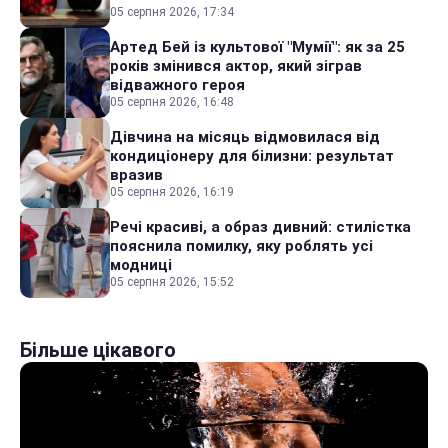
05 серпня 2026, 17:34
Артед Бей із культової "Мумії": як за 25
років змінився актор, який зіграв
відважного героя
05 серпня 2026, 16:48
Дівчина на місяць відмовилася від
кондиціонеру для білизни: результат
вразив
05 серпня 2026, 16:19
Речі красиві, а образ дивний: стилістка
пояснила помилку, яку роблять усі
модниці
05 серпня 2026, 15:52
Більше цікавого