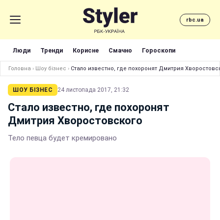
rbc.ua
Люди
Тренди
Корисне
Смачно
Гороскопи
Головна
›
Шоу бізнес
›
Стало известно, где похоронят Дмитрия Хворостовс
ШОУ БІЗНЕС
24 листопада 2017, 21:32
Стало известно, где похоронят
Дмитрия Хворостовского
Тело певца будет кремировано