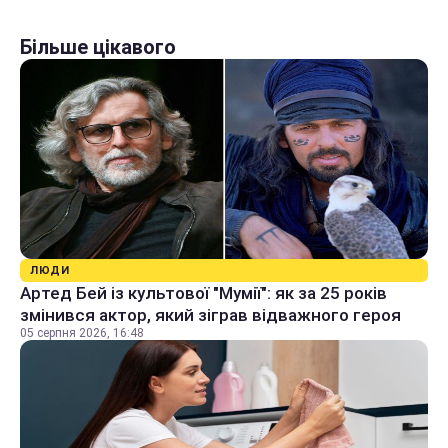
Більше цікавого
ЛЮДИ
Артед Бей із культової "Мумії": як за 25 років
змінився актор, який зіграв відважного героя
05 серпня 2026, 16:48