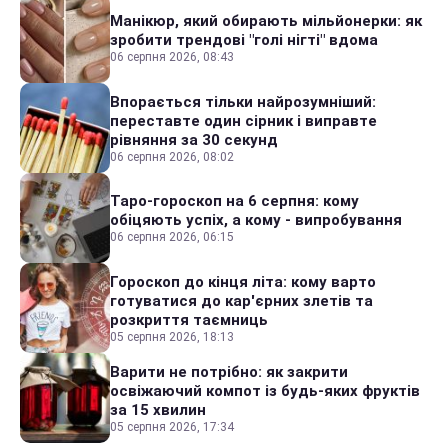
Манікюр, який обирають мільйонерки: як
зробити трендові "голі нігті" вдома
06 серпня 2026, 08:43
Впорається тільки найрозумніший:
переставте один сірник і виправте
рівняння за 30 секунд
06 серпня 2026, 08:02
Таро-гороскоп на 6 серпня: кому
обіцяють успіх, а кому - випробування
06 серпня 2026, 06:15
Гороскоп до кінця літа: кому варто
готуватися до кар'єрних злетів та
розкриття таємниць
05 серпня 2026, 18:13
Варити не потрібно: як закрити
освіжаючий компот із будь-яких фруктів
за 15 хвилин
05 серпня 2026, 17:34