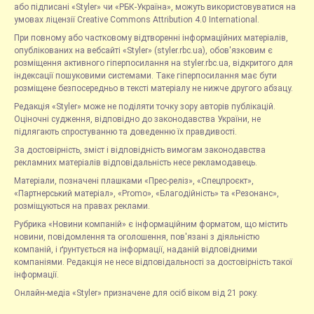
або підписані «Styler» чи «РБК-Україна», можуть використовуватися на
умовах ліцензії Creative Commons Attribution 4.0 International.
При повному або частковому відтворенні інформаційних матеріалів,
опублікованих на вебсайті «Styler» (styler.rbc.ua), обов'язковим є
розміщення активного гіперпосилання на styler.rbc.ua, відкритого для
індексації пошуковими системами. Таке гіперпосилання має бути
розміщене безпосередньо в тексті матеріалу не нижче другого абзацу.
Редакція «Styler» може не поділяти точку зору авторів публікацій.
Оціночні судження, відповідно до законодавства України, не
підлягають спростуванню та доведенню їх правдивості.
За достовірність, зміст і відповідність вимогам законодавства
рекламних матеріалів відповідальність несе рекламодавець.
Матеріали, позначені плашками «Прес-реліз», «Спецпроєкт»,
«Партнерський матеріал», «Promo», «Благодійність» та «Резонанс»,
розміщуються на правах реклами.
Рубрика «Новини компаній» є інформаційним форматом, що містить
новини, повідомлення та оголошення, пов'язані з діяльністю
компаній, і ґрунтується на інформації, наданій відповідними
компаніями. Редакція не несе відповідальності за достовірність такої
інформації.
Онлайн-медіа «Styler» призначене для осіб віком від 21 року.