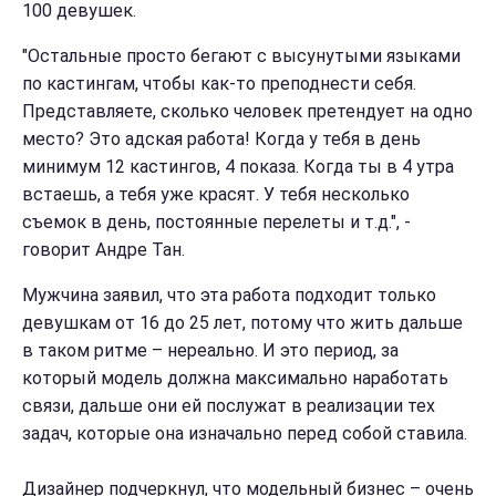
100 девушек.
"Остальные просто бегают с высунутыми языками
по кастингам, чтобы как-то преподнести себя.
Представляете, сколько человек претендует на одно
место? Это адская работа! Когда у тебя в день
минимум 12 кастингов, 4 показа. Когда ты в 4 утра
встаешь, а тебя уже красят. У тебя несколько
съемок в день, постоянные перелеты и т.д.", -
говорит Андре Тан.
Мужчина заявил, что эта работа подходит только
девушкам от 16 до 25 лет, потому что жить дальше
в таком ритме – нереально. И это период, за
который модель должна максимально наработать
связи, дальше они ей послужат в реализации тех
задач, которые она изначально перед собой ставила.
Дизайнер подчеркнул, что модельный бизнес – очень