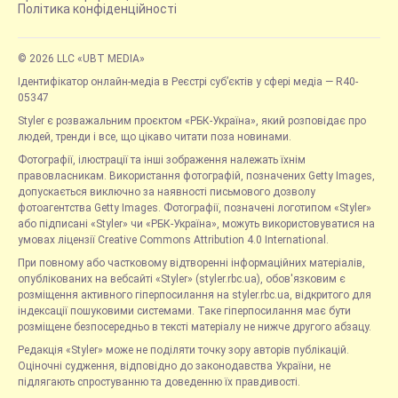
Політика конфіденційності
© 2026 LLC «UBT MEDIA»
Ідентифікатор онлайн-медіа в Реєстрі суб’єктів у сфері медіа — R40-
05347
Styler є розважальним проєктом «РБК-Україна», який розповідає про
людей, тренди і все, що цікаво читати поза новинами.
Фотографії, ілюстрації та інші зображення належать їхнім
правовласникам. Використання фотографій, позначених Getty Images,
допускається виключно за наявності письмового дозволу
фотоагентства Getty Images. Фотографії, позначені логотипом «Styler»
або підписані «Styler» чи «РБК-Україна», можуть використовуватися на
умовах ліцензії Creative Commons Attribution 4.0 International.
При повному або частковому відтворенні інформаційних матеріалів,
опублікованих на вебсайті «Styler» (styler.rbc.ua), обов'язковим є
розміщення активного гіперпосилання на styler.rbc.ua, відкритого для
індексації пошуковими системами. Таке гіперпосилання має бути
розміщене безпосередньо в тексті матеріалу не нижче другого абзацу.
Редакція «Styler» може не поділяти точку зору авторів публікацій.
Оціночні судження, відповідно до законодавства України, не
підлягають спростуванню та доведенню їх правдивості.