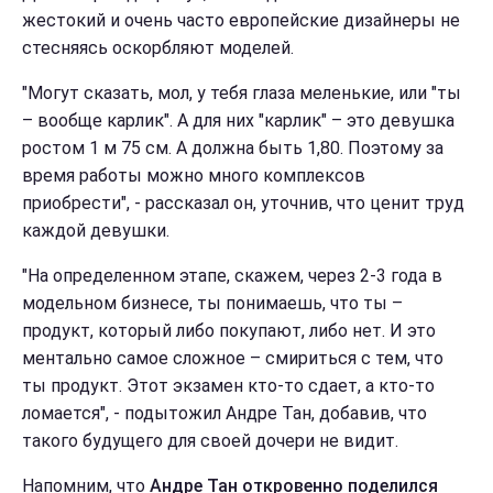
жестокий и очень часто европейские дизайнеры не
стесняясь оскорбляют моделей.
"Могут сказать, мол, у тебя глаза меленькие, или "ты
– вообще карлик". А для них "карлик" – это девушка
ростом 1 м 75 см. А должна быть 1,80. Поэтому за
время работы можно много комплексов
приобрести", - рассказал он, уточнив, что ценит труд
каждой девушки.
"На определенном этапе, скажем, через 2-3 года в
модельном бизнесе, ты понимаешь, что ты –
продукт, который либо покупают, либо нет. И это
ментально самое сложное – смириться с тем, что
ты продукт. Этот экзамен кто-то сдает, а кто-то
ломается", - подытожил Андре Тан, добавив, что
такого будущего для своей дочери не видит.
Напомним, что
Андре Тан откровенно поделился