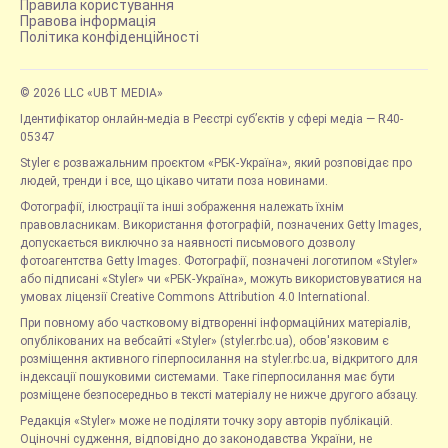
Правила користування
Правова інформація
Політика конфіденційності
© 2026 LLC «UBT MEDIA»
Ідентифікатор онлайн-медіа в Реєстрі суб’єктів у сфері медіа — R40-
05347
Styler є розважальним проєктом «РБК-Україна», який розповідає про
людей, тренди і все, що цікаво читати поза новинами.
Фотографії, ілюстрації та інші зображення належать їхнім
правовласникам. Використання фотографій, позначених Getty Images,
допускається виключно за наявності письмового дозволу
фотоагентства Getty Images. Фотографії, позначені логотипом «Styler»
або підписані «Styler» чи «РБК-Україна», можуть використовуватися на
умовах ліцензії Creative Commons Attribution 4.0 International.
При повному або частковому відтворенні інформаційних матеріалів,
опублікованих на вебсайті «Styler» (styler.rbc.ua), обов'язковим є
розміщення активного гіперпосилання на styler.rbc.ua, відкритого для
індексації пошуковими системами. Таке гіперпосилання має бути
розміщене безпосередньо в тексті матеріалу не нижче другого абзацу.
Редакція «Styler» може не поділяти точку зору авторів публікацій.
Оціночні судження, відповідно до законодавства України, не