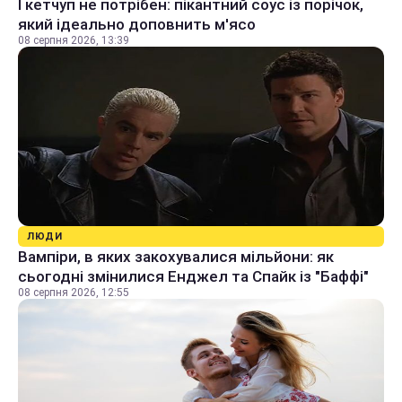
І кетчуп не потрібен: пікантний соус із порічок,
який ідеально доповнить м'ясо
08 серпня 2026, 13:39
ЛЮДИ
Вампіри, в яких закохувалися мільйони: як
сьогодні змінилися Енджел та Спайк із "Баффі"
08 серпня 2026, 12:55