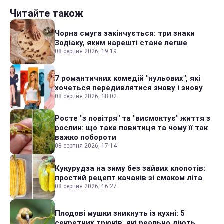
Читайте також
Чорна смуга закінчується: три знаки
Зодіаку, яким нарешті стане легше
08 серпня 2026, 19:19
7 романтичних комедій "нульових", які
хочеться передивлятися знову і знову
08 серпня 2026, 18:02
Росте "з повітря" та "висмоктує" життя з
рослин: що таке повитиця та чому її так
важко побороти
08 серпня 2026, 17:14
Кукурудза на зиму без зайвих клопотів:
простий рецепт качанів зі смаком літа
08 серпня 2026, 16:27
Плодові мушки зникнуть із кухні: 5
секретних трюків, які реально діють