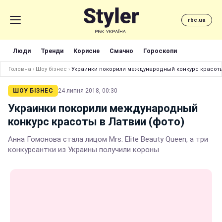
rbc.ua
Люди
Тренди
Корисне
Смачно
Гороскопи
Головна
›
Шоу бізнес
›
Украинки покорили международный конкурс красоты
ШОУ БІЗНЕС
24 липня 2018, 00:30
Украинки покорили международный
конкурс красоты в Латвии (фото)
Анна Гомонова стала лицом Mrs. Elite Beauty Queen, а три
конкурсантки из Украины получили короны