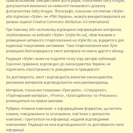
правовласникам. Використання фотографій, позначених Getty Images,
допускається виключно за наявності письмового дозволу
фотоагентства Getty Images. Фотографії, позначені логотипом «Styler»
або підписані «Styler» чи «РБК-Україна», можуть використовуватися на
умовах ліцензії Creative Commons Attribution 4.0 International.
При повному або частковому відтворенні інформаційних матеріалів,
опублікованих на вебсайті «Styler» (styler.rbc.ua), обов'язковим є
розміщення активного гіперпосилання на styler.rbc.ua, відкритого для
індексації пошуковими системами. Таке гіперпосилання має бути
розміщене безпосередньо в тексті матеріалу не нижче другого абзацу.
Редакція «Styler» може не поділяти точку зору авторів публікацій.
Оціночні судження, відповідно до законодавства України, не
підлягають спростуванню та доведенню їх правдивості.
За достовірність, зміст і відповідність вимогам законодавства
рекламних матеріалів відповідальність несе рекламодавець.
Матеріали, позначені плашками «Прес-реліз», «Спецпроєкт»,
«Партнерський матеріал», «Promo», «Благодійність» та «Резонанс»,
розміщуються на правах реклами.
Рубрика «Новини компаній» є інформаційним форматом, що містить
новини, повідомлення та оголошення, пов'язані з діяльністю
компаній, і ґрунтується на інформації, наданій відповідними
компаніями. Редакція не несе відповідальності за достовірність такої
інформації.