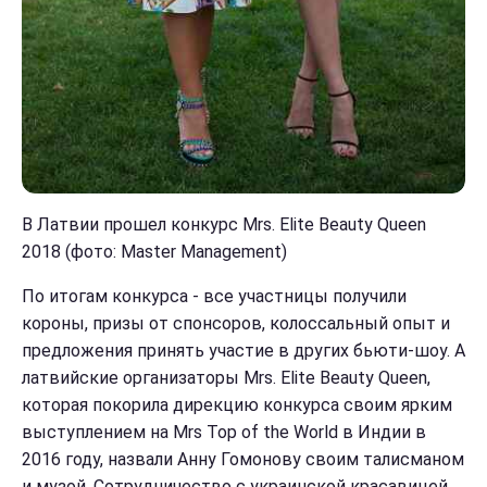
В Латвии прошел конкурс Mrs. Elite Beauty Queen
2018 (фото: Master Management)
По итогам конкурса - все участницы получили
короны, призы от спонсоров, колоссальный опыт и
предложения принять участие в других бьюти-шоу. А
латвийские организаторы Mrs. Elite Beauty Queen,
которая покорила дирекцию конкурса своим ярким
выступлением на Mrs Top of the World в Индии в
2016 году, назвали Анну Гомонову своим талисманом
и музой. Сотрудничество с украинской красавицей