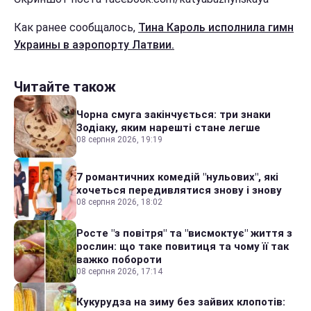
Как ранее сообщалось,
Тина Кароль исполнила гимн
Украины в аэропорту Латвии.
Читайте також
Чорна смуга закінчується: три знаки
Зодіаку, яким нарешті стане легше
08 серпня 2026, 19:19
7 романтичних комедій "нульових", які
хочеться передивлятися знову і знову
08 серпня 2026, 18:02
Росте "з повітря" та "висмоктує" життя з
рослин: що таке повитиця та чому її так
важко побороти
08 серпня 2026, 17:14
Кукурудза на зиму без зайвих клопотів: