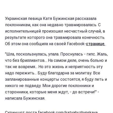
Украинская певица Катя Бужинская рассказала
поклонникам, как она недавно травмировалась. С
исполнительницей произошел несчастный случай, в
результате которого она травмировала конечность.
Об этом она сообщила на своей Facebook-
странице.
"Шла, поскользнулась, упала. Проснулась - гипс. Жаль,
что без бриллиантов... На самом деле, очень больно и
так не вовремя... Но это жизнь и неприятность эту
надо пережить... Буду благодарна за молитву. Все
запланированные концерты состоятся, я буду петь и
никого не подведу. Мои дорогие поклонники и
сторонники, которые меня ждут, - до встречи!" -
написала Бужинская.
Скриншот поста facebook.com/katyabuzhynskaya