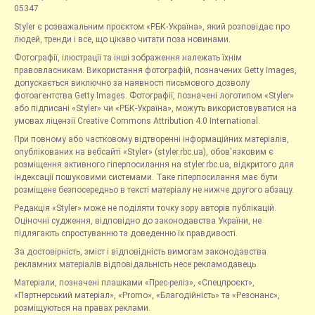
05347
Styler є розважальним проєктом «РБК-Україна», який розповідає про
людей, тренди і все, що цікаво читати поза новинами.
Фотографії, ілюстрації та інші зображення належать їхнім
правовласникам. Використання фотографій, позначених Getty Images,
допускається виключно за наявності письмового дозволу
фотоагентства Getty Images. Фотографії, позначені логотипом «Styler»
або підписані «Styler» чи «РБК-Україна», можуть використовуватися на
умовах ліцензії Creative Commons Attribution 4.0 International.
При повному або частковому відтворенні інформаційних матеріалів,
опублікованих на вебсайті «Styler» (styler.rbc.ua), обов'язковим є
розміщення активного гіперпосилання на styler.rbc.ua, відкритого для
індексації пошуковими системами. Таке гіперпосилання має бути
розміщене безпосередньо в тексті матеріалу не нижче другого абзацу.
Редакція «Styler» може не поділяти точку зору авторів публікацій.
Оціночні судження, відповідно до законодавства України, не
підлягають спростуванню та доведенню їх правдивості.
За достовірність, зміст і відповідність вимогам законодавства
рекламних матеріалів відповідальність несе рекламодавець.
Матеріали, позначені плашками «Прес-реліз», «Спецпроєкт»,
«Партнерський матеріал», «Promo», «Благодійність» та «Резонанс»,
розміщуються на правах реклами.