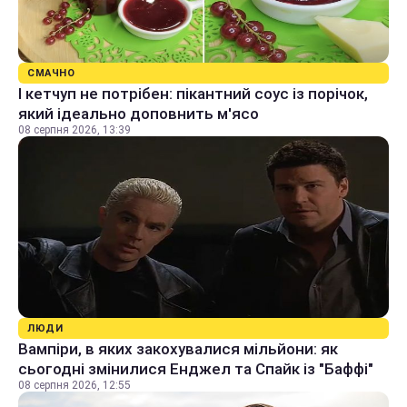
СМАЧНО
І кетчуп не потрібен: пікантний соус із порічок,
який ідеально доповнить м'ясо
08 серпня 2026, 13:39
ЛЮДИ
Вампіри, в яких закохувалися мільйони: як
сьогодні змінилися Енджел та Спайк із "Баффі"
08 серпня 2026, 12:55