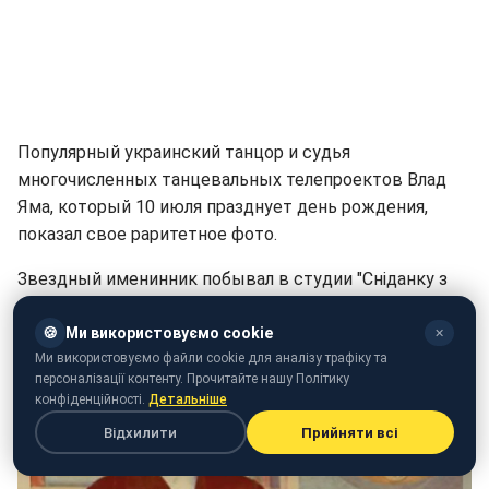
Популярный украинский танцор и судья
многочисленных танцевальных телепроектов Влад
Яма, который 10 июля празднует день рождения,
показал свое раритетное фото.
Звездный именинник побывал в студии "Сніданку з
1+1", где и показал, как выглядел в детстве.
🍪
Ми використовуємо cookie
✕
Ми використовуємо файли cookie для аналізу трафіку та
персоналізації контенту. Прочитайте нашу Політику
конфіденційності.
Детальніше
Відхилити
Прийняти всі