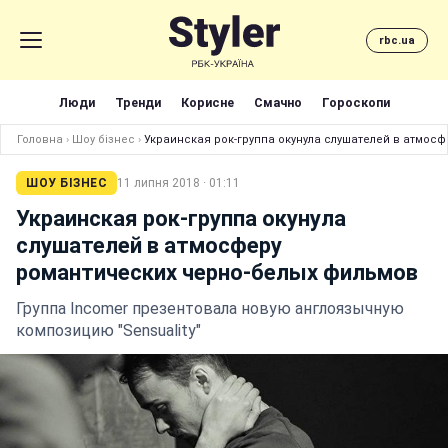
rbc.ua
Люди
Тренди
Корисне
Смачно
Гороскопи
Головна
›
Шоу бізнес
›
Украинская рок-группа окунула слушателей в атмос
ШОУ БІЗНЕС
11 липня 2018 · 01:11
Украинская рок-группа окунула
слушателей в атмосферу
романтических черно-белых фильмов
Группа Incomer презентовала новую англоязычную
композицию "Sensuality"