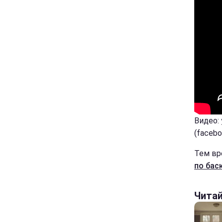
Видео:
(facebo
Тем в
по бас
Чита