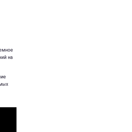
темное
ний на
ние
амых