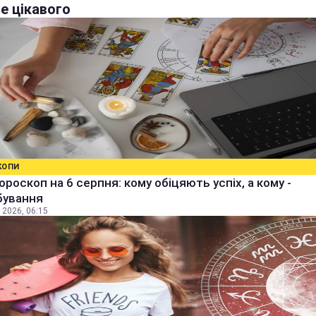
е цікавого
КОПИ
ороскоп на 6 серпня: кому обіцяють успіх, а кому -
бування
 2026, 06:15