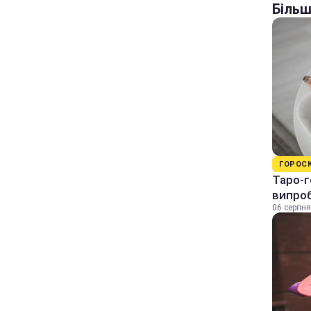
Більш
ГОРОС
Таро-г
випро
06 серпня