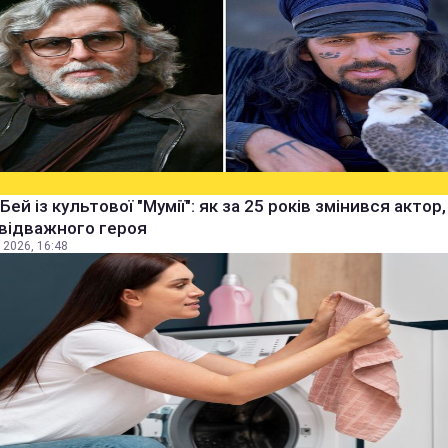
Бей із культової "Мумії": як за 25 років змінився актор
 відважного героя
 2026, 16:48