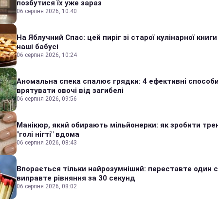
позбутися їх уже зараз
06 серпня 2026, 10:40
На Яблучний Спас: цей пиріг зі старої кулінарної книги
наші бабусі
06 серпня 2026, 10:24
Аномальна спека спалює грядки: 4 ефективні способ
врятувати овочі від загибелі
06 серпня 2026, 09:56
Манікюр, який обирають мільйонерки: як зробити тре
"голі нігті" вдома
06 серпня 2026, 08:43
Впорається тільки найрозумніший: переставте один сі
виправте рівняння за 30 секунд
06 серпня 2026, 08:02