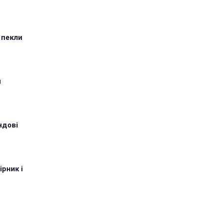
 пекли
и
ндові
рник і