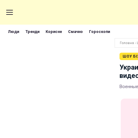
Люди
Тренди
Корисне
Смачно
Гороскопи
Головна
›
ШОУ БІ
Украи
виде
Военные