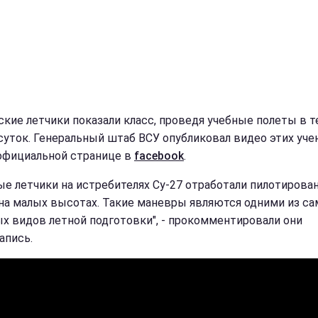
ские летчики показали класс, проведя учебные полеты в 
суток. Генеральный штаб ВСУ опубликовал видео этих уче
официальной странице в
facebook
.
ые летчики на истребителях Су-27 отработали пилотирова
на малых высотах. Такие маневры являются одними из с
х видов летной подготовки", - прокомментировали они
апись.