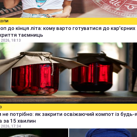
КОПИ
оп до кінця літа: кому варто готуватися до кар'єрних
зкриття таємниць
 2026, 18:13
О
 не потрібно: як закрити освіжаючий компот із будь-
в за 15 хвилин
 2026, 17:34