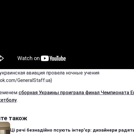
 украинская авиация провела ночные учения
ok.com/GeneralStaff.ua)
ременем
сборная Украины проиграла финал Чемпионата 
кетболу
.
йте також
Ці речі безнадійно псують інтер'єр: дизайнери радят