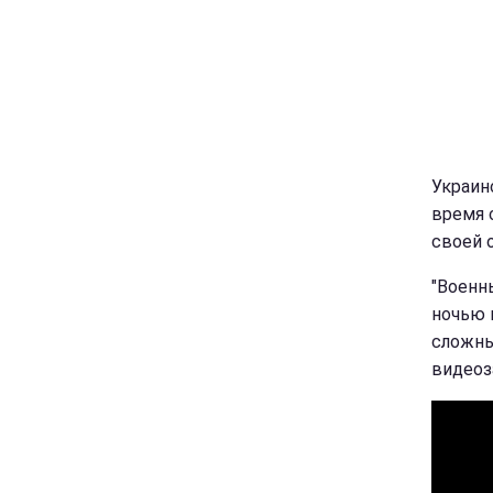
Украин
время 
своей 
"Военн
ночью 
сложны
видеоз