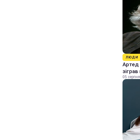
ЛЮДИ
Артед 
зіграв
05 серпня