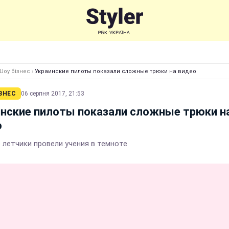
Шоу бізнес
›
Украинские пилоты показали сложные трюки на видео
ЗНЕС
06 серпня 2017, 21:53
нские пилоты показали сложные трюки н
о
 летчики провели учения в темноте