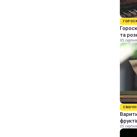
ГОРОС
Гороск
та ро
05 серпня
СМАЧН
Варити
фрукті
05 серпня