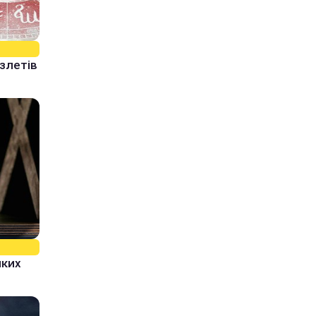
 злетів
яких