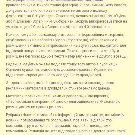
правовласникам. Використання фотографій, позначених Getty Images,
допускається виключно за наявності письмового дозволу
фотоагентства Getty Images. Фотографії, позначені логотипом «Styler»
або підписані «Styler» чи «РБК-Україна», можуть використовуватися на
умовах ліцензії Creative Commons Attribution 4.0 International.
При повному або частковому відтворенні інформаційних матеріалів,
опублікованих на вебсайті «Styler» (styler.rbc.ua), обов'язковим є
розміщення активного гіперпосилання на styler.rbc.ua, відкритого для
індексації пошуковими системами. Таке гіперпосилання має бути
розміщене безпосередньо в тексті матеріалу не нижче другого абзацу.
Редакція «Styler» може не поділяти точку зору авторів публікацій.
Оціночні судження, відповідно до законодавства України, не
підлягають спростуванню та доведенню їх правдивості.
За достовірність, зміст і відповідність вимогам законодавства
рекламних матеріалів відповідальність несе рекламодавець.
Матеріали, позначені плашками «Прес-реліз», «Спецпроєкт»,
«Партнерський матеріал», «Promo», «Благодійність» та «Резонанс»,
розміщуються на правах реклами.
Рубрика «Новини компаній» є інформаційним форматом, що містить
новини, повідомлення та оголошення, пов'язані з діяльністю
компаній, і ґрунтується на інформації, наданій відповідними
компаніями. Редакція не несе відповідальності за достовірність такої