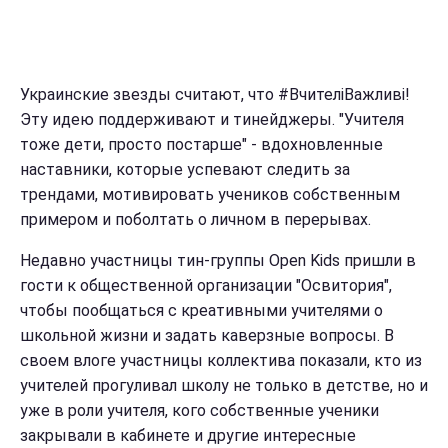
Украинские звезды считают, что #ВчителіВажливі!
Эту идею поддерживают и тинейджеры. "Учителя
тоже дети, просто постарше" - вдохновленные
наставники, которые успевают следить за
трендами, мотивировать учеников собственным
примером и поболтать о личном в перерывах.
Недавно участницы тин-группы Open Kids пришли в
гости к общественной организации "Освитория",
чтобы пообщаться с креативными учителями о
школьной жизни и задать каверзные вопросы. В
своем влоге участницы коллектива показали, кто из
учителей прогуливал школу не только в детстве, но и
уже в роли учителя, кого собственные ученики
закрывали в кабинете и другие интересные