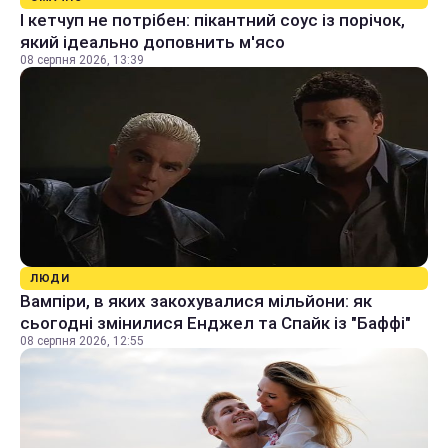
І кетчуп не потрібен: пікантний соус із порічок,
який ідеально доповнить м'ясо
08 серпня 2026, 13:39
ЛЮДИ
Вампіри, в яких закохувалися мільйони: як
сьогодні змінилися Енджел та Спайк із "Баффі"
08 серпня 2026, 12:55