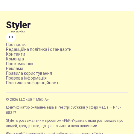
FB
Про проєкт
Редакційна політика і стандарти
Контакти
Команда
Про компанію
Реклама
Правила користування
Правова інформація
Політика конфіденційності
© 2026 LLC «UBT MEDIA»
Ідентифікатор онлайн-медіа в Реєстрі суб’єктів у сфері медіа — R40-
05347
Styler є розважальним проєктом «РБК-Україна», який розповідає про
людей, тренди і все, що цікаво читати поза новинами.
Фотографії, ілюстрації та інші зображення належать їхнім