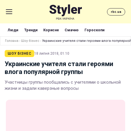
rbc.ua
Люди
Тренди
Корисне
Смачно
Гороскопи
Головна
›
Шоу бізнес
›
Украинские учителя стали героями влога популярно
ШОУ БІЗНЕС
18 липня 2018, 01:10
Украинские учителя стали героями
влога популярной группы
Участницы группы пообщались с учителями о школьной
жизни и задали каверзные вопросы