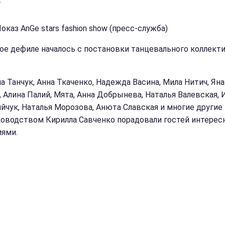
оказ AnGe stars fashion show (пресс-служба)
ое дефиле началось с постановки танцевального коллект
а Танчук, Анна Ткаченко, Надежда Васина, Мила Нитич, Яна
, Алина Палий, Мята, Анна Добрынева, Наталья Валевская, 
йчук, Наталья Морозова, Анюта Славская и многие другие
ководством Кирилла Савченко порадовали гостей интере
ями.