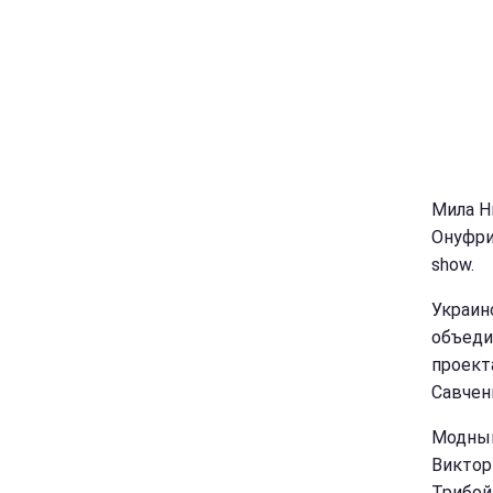
Мила Н
Онуфри
show.
Украинс
объеди
проект
Савчен
Модный
Виктор
Трибой