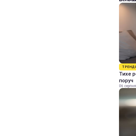
ТРЕНД
Тихе р
поруч
06 серпня