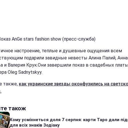
оказ AnGe stars fashion show (пресс-служба)
ичное настроение, теплые и душевные ощущения всем
ствующим подарили завидные невесты Алина Палий, Анна
а и Валерия Крук.Они завершили показ в свадебных плать
ра Oleg Sadnytskyy.
е также,
как украинские звезды оконфузились на светск
.
йте також
Кому усміхнеться доля 7 серпня: карти Таро дали під
для всіх знаків Зодіаку