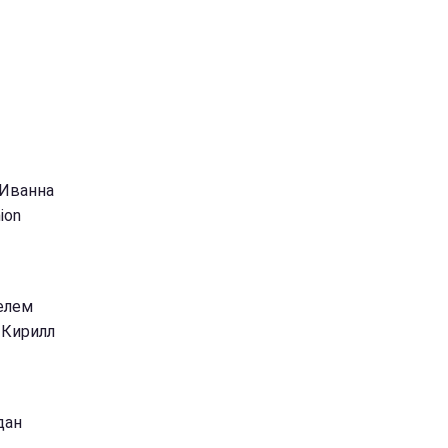
 Иванна
ion
елем
 Кирилл
дан