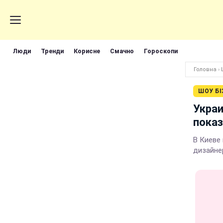
Люди
Тренди
Корисне
Смачно
Гороскопи
Головна
›
ШОУ БІ
Украи
показ
В Киеве
дизайне