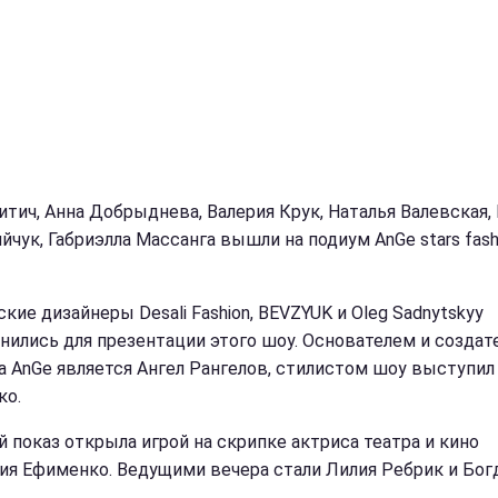
итич, Анна Добрыднева, Валерия Крук, Наталья Валевская,
йчук, Габриэлла Массанга вышли на подиум AnGe stars fash
кие дизайнеры Desali Fashion, BEVZYUK и Oleg Sadnytskyy
нились для презентации этого шоу. Основателем и создат
а AnGe является Ангел Рангелов, стилистом шоу выступил
ко.
 показ открыла игрой на скрипке актриса театра и кино
ия Ефименко. Ведущими вечера стали Лилия Ребрик и Бог
.