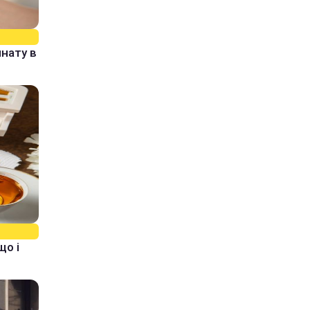
нату в
що і