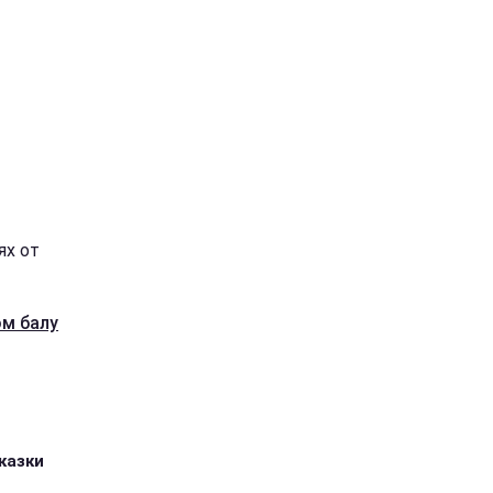
ях от
ом балу
казки