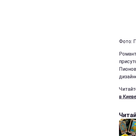
Фото: П
Романт
присут
Пионов
дизайне
Читайт
в Киеве
Чита