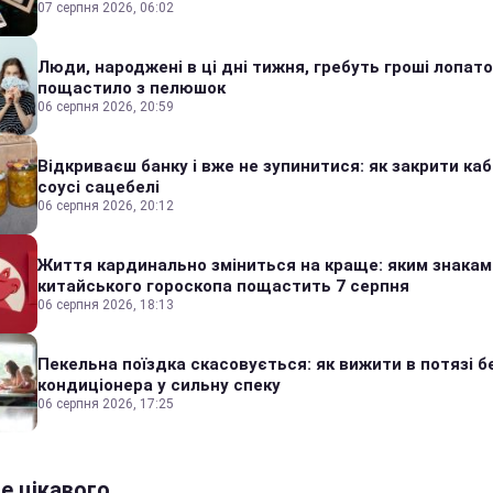
07 серпня 2026, 06:02
Люди, народжені в ці дні тижня, гребуть гроші лопато
пощастило з пелюшок
06 серпня 2026, 20:59
Відкриваєш банку і вже не зупинитися: як закрити каб
соусі сацебелі
06 серпня 2026, 20:12
Життя кардинально зміниться на краще: яким знакам
китайського гороскопа пощастить 7 серпня
06 серпня 2026, 18:13
Пекельна поїздка скасовується: як вижити в потязі б
кондиціонера у сильну спеку
06 серпня 2026, 17:25
е цікавого