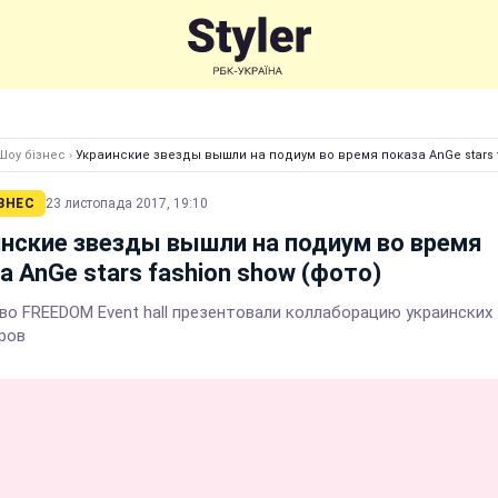
Шоу бізнес
›
Украинские звезды вышли на подиум во время показа AnGe stars f
ЗНЕС
23 листопада 2017, 19:10
нские звезды вышли на подиум во время
а AnGe stars fashion show (фото)
 во FREEDOM Event hall презентовали коллаборацию украинских
ров