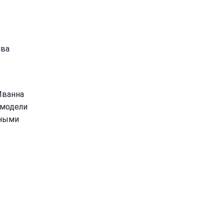
ива
Иванна
 модели
сными