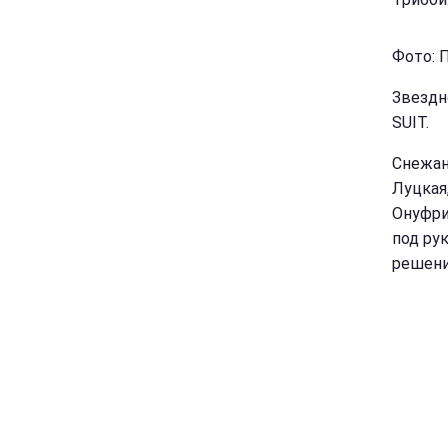
Фото: П
Звездн
SUIT.
Снежан
Луцкая
Онуфри
под ру
решени