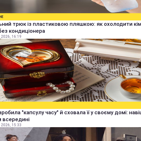
НЕ
ьний трюк із пластиковою пляшкою: як охолодити кім
без кондиціонера
 2026, 16:19
зробила "капсулу часу" й сховала її у своєму домі: наві
м всередині
 2026, 15:33