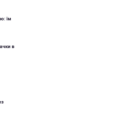
ю: їм
ачки в
ез