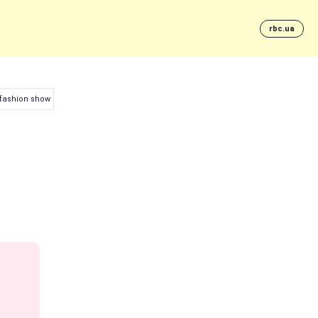
rbc.ua
ashion show (фото)