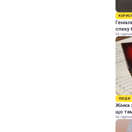
КОРИС
Геніал
спеку 
06 серпня
ЛЮДИ
Жінка 
що та
06 серпня